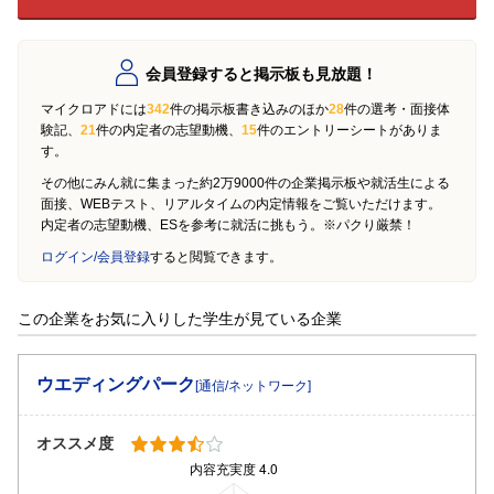
会員登録すると掲示板も見放題！
マイクロアドには
342
件の掲示板書き込みのほか
28
件の選考・面接体
験記、
21
件の内定者の志望動機、
15
件のエントリーシートがありま
す。
その他にみん就に集まった約2万9000件の企業掲示板や就活生による
面接、WEBテスト、リアルタイムの内定情報をご覧いただけます。
内定者の志望動機、ESを参考に就活に挑もう。※パクり厳禁！
ログイン/会員登録
すると閲覧できます。
この企業をお気に入りした学生が見ている企業
ウエディングパーク
[通信/ネットワーク]
オススメ度