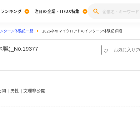
業ランキング
注目の企業・IT/DX特集
ンターン体験記一覧
2026卒のマイクロアドのインターン体験記詳細
注目の企業特集
みんなのIT業界新卒就職人気企業ランキング
みんな
[27卒] 本選考体験記投稿キャンペーン
28卒 注目企業特集
27卒 注目企業特集
みんなのDX企業就職ブランド調査
_No.19377
お気に入り
(
7
注目のIT・DX企業特集
28卒 IT・DX企業特集
27卒 IT・DX企業特集
28卒
みんなのIT業界新卒就職人気企業ランキング
みんな
企業研究
非公開｜男性｜文理非公開