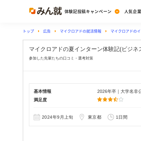
体験記投稿キャンペーン
人気企
トップ
広告
マイクロアドの就活情報
マイクロアドのイ
Post
Ranking
PickUp
投稿する
ランキングを見る
注目の企業特集
マイクロアドの夏インターン体験記(ビジネス職)
参加した先輩たちの口コミ・選考対策
Vote
投票する
動画で知ろう！業界・
基本情報
2026年卒｜大学名
満足度
2024年9月上旬
東京都
1日間