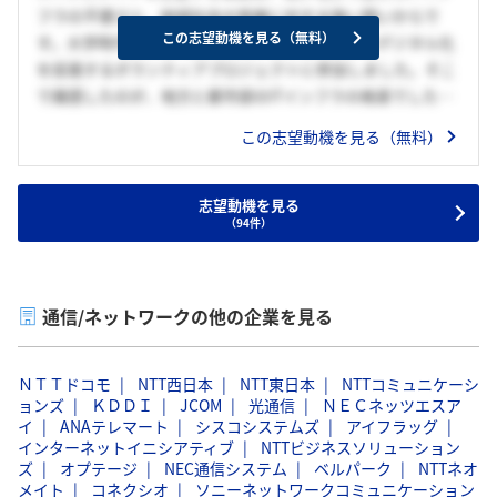
フラの不便さと、地域社会の発展に対する強い想いからで
この志望動機を見る（無料）
す。大学時代、私は地元で開催された地域産業のデジタル化
を促進するボランティアプロジェクトに参加しました。そこ
で痛感したのが、地方と都市部のITインフラの格差でした。
小さな企業や学校は、都心の企業と同等のテクノロジー活用
この志望動機を見る（無料）
ができておらず、効率や成長が妨げられている現実に直面し
ました。この経験から、ITインフラの充実によって、地方の
持続可能な成長を支えたいという目標が芽生えました。
志望動機を見る
（94件）
NTTネオメイトは、日本全国に強固な通信ネットワークを構
築し、幅広い地域社会のニーズに応える企業であると理解し
ています。貴社で働くことで、地域に密着しながら技術的な
通信/ネットワークの他の企業を見る
課題解決に取り組み、インフラの安定を通じて地域社会の発
展に寄与したいと考えています。また、貴社の先端技術と私
ＮＴＴドコモ
NTT西日本
NTT東日本
NTTコミュニケーシ
の経験を結びつけ、地方創生の一助を担うことができると信
ョンズ
ＫＤＤＩ
JCOM
光通信
ＮＥＣネッツエスア
じています。
イ
ANAテレマート
シスコシステムズ
アイフラッグ
インターネットイニシアティブ
NTTビジネスソリューション
ズ
オプテージ
NEC通信システム
ベルパーク
NTTネオ
メイト
コネクシオ
ソニーネットワークコミュニケーション