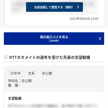
二次が5月にあるけど、ここ二次が最終なんか？は
会員登録して閲覧する（無料）
にゃ？
2021年4月19日 22:45
掲示板口コミを見る
（2099件）
NTTネオメイトの選考を受けた先輩の志望動機
25年卒
文系
非公開
学校名：非公開
職 種：
志望動機
NTTネオメイトを志望する理由は、私が地方で感じたITイン