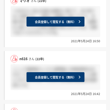
マリオ
さん
(22卒)
＞n616さん 私も先週の金曜日に受けて，まだ来て
ない状態です。一般的に1週間以上経ってから，合
格が来ることはないので既に諦めています… 1週間
会員登録して閲覧する（無料）
以上経ってから合格の連絡が来た方がいれば，名乗
り出ていただきたいですね。
2021年5月24日 16:50
n616
さん
(22卒)
ここって面接後ちょうど2週間後に合格結果来るの
かな？と思ってたんですが、来てないってことは落
会員登録して閲覧する（無料）
とされてますかね？ちなみに私は最終面接後の結果
待ちです。
2021年5月24日 16:42