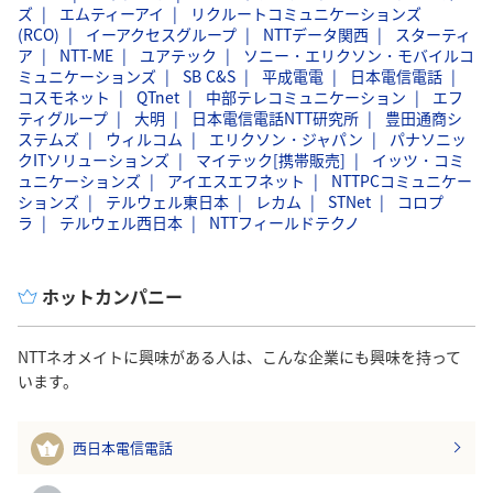
ズ
エムティーアイ
リクルートコミュニケーションズ
(RCO)
イーアクセスグループ
NTTデータ関西
スターティ
ア
NTT-ME
ユアテック
ソニー・エリクソン・モバイルコ
ミュニケーションズ
SB C&S
平成電電
日本電信電話
コスモネット
QTnet
中部テレコミュニケーション
エフ
ティグループ
大明
日本電信電話NTT研究所
豊田通商シ
ステムズ
ウィルコム
エリクソン・ジャパン
パナソニッ
クITソリューションズ
マイテック[携帯販売]
イッツ・コミ
ュニケーションズ
アイエスエフネット
NTTPCコミュニケー
ションズ
テルウェル東日本
レカム
STNet
コロプ
ラ
テルウェル西日本
NTTフィールドテクノ
ホットカンパニー
NTTネオメイトに興味がある人は、こんな企業にも興味を持って
います。
西日本電信電話
1