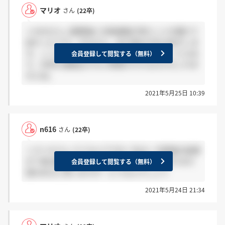
マリオ
さん
(22卒)
＞n616さん 2週間後に合格連絡が来たことを聞けて
良かったです。それなら，まだ望みがある気がしま
す。ここの二次面談は実質最終面接ということもあ
会員登録して閲覧する（無料）
り，合否の連絡出すのに時間がかかるのかもしれま
せんね。
2021年5月25日 10:39
n616
さん
(22卒)
＞マリオさん そうなんですね！私は一次面接の結果
が丁度2週間後だったので、マリオさんはまだまだ
会員登録して閲覧する（無料）
望みあると思いますが…どうなんでしょう
2021年5月24日 21:34