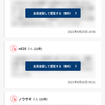
＞n616さん 私は推薦での選考なので参考にはなら
ないかもしれません。 内容としては志望動機の深掘
り、学チカの深掘りで技術に対する取り組みがメイ
会員登録して閲覧する（無料）
ンで聞かれました。 人間関係でのあなたの立ち位置
は?には虚を突かれました。 ファイトです!!
2021年4月20日 14:56
n616
さん
(22卒)
＞就活終わりさん 突然申し訳ございません。 推薦
応募で選考に進まれましたか？私は自由応募なので
会員登録して閲覧する（無料）
すが、どんな内容を聞かれたか教えていただけます
でしょうか。
2021年4月20日 00:21
ノウサギ
さん
(22卒)