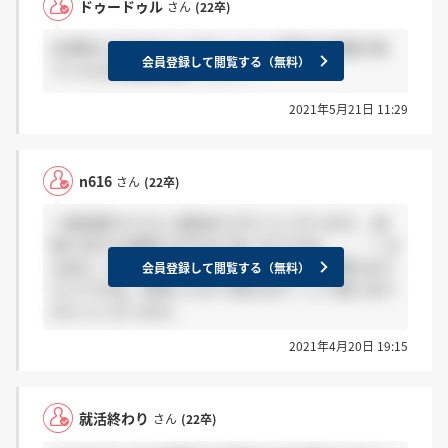
ドゥードゥル
さん
(22卒)
GW明けに行われた二次マッチング面談の結果が来
会員登録して閲覧する（無料）
ていた方は感謝お願いします！
2021年5月21日 11:29
n616
さん
(22卒)
＞就活終わりさん 返信ありがとうございます。 技
術に対する深堀りはやはり多いのですね、、、！ な
るほど、最終面接となると思いがけない質問もあり
会員登録して閲覧する（無料）
そうですね。参考にさせて頂きます！ご丁寧にあり
がとうございます。
2021年4月20日 19:15
就活終わり
さん
(22卒)