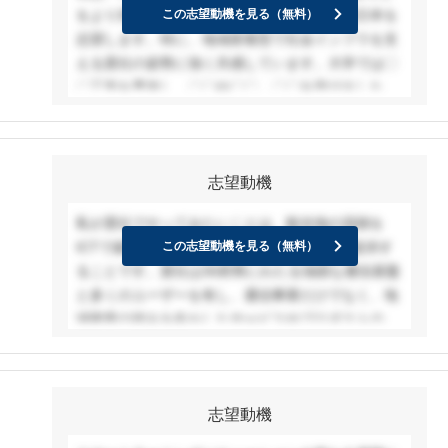
をより良くする仕事がしたいと考え、NTT西日本を
この志望動機を見る（無料）
体で提供できる体制と、地域密着の営業網を持つか
志望します。特に、地域密着型で社会インフラを支
らこそ、中小企業や自治体の“まだDXが進んでいな
える貴社の姿勢に強く共感しています。大学では〇
い現場”にも深く入り込み、より多くの企業に、課題
〇工学を専攻し、〇〇や〇〇、〇〇を学びました。
に即した本質的な提案ができると感じ志望しまし
また、〇〇や留学経験を通じて、異なる立場の人に
た。
寄り添いながら成果を出す力も培いました。これら
の経験を活かし、地域のニーズに応じたICTソリュ
志望動機
ーションを提供し、人々の生活を根本から支える存
在として活躍したいと考えています。特に、光回線
私が貴社でやってみたいことは、観光地の混雑を
やIoT・AIを活用した次世代サービスの提案に関わ
ICTで緩和し、より快適で楽しい旅行体験を提供す
この志望動機を見る（無料）
ることで、地域のデジタル化を推進し、誰もが安心
ることです。貴社は30府県にわたる強固な通信基盤
して暮らせる社会の実現に貢献したいです。
と多くのユーザーを有し、通信事業だけでなく、地
域密着の強みを生かしたサービスやプロダクトの開
発にも挑戦しています。そのため、お客様の生活を
便利で快適にする新たなサービスの企画・開発・運
用・提供に一貫して携わることができると確信して
志望動機
います。幼少期の家族旅行で旅行会社を利用した
際、手続きの煩雑さに不便を感じましたが、現在で