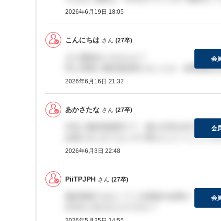
2026年6月19日 18:05
こんにちは
さん
(27卒)
まだ連絡ありませんか？
会
同じ時期に最終面談受けましたが、結果通知は
2026年6月16日 21:32
あかさたな
さん
(27卒)
5/25に最終面接受けて、確か合否は6月上旬
会
結果がまだきてないので落ちたということです
2026年6月3日 22:48
PiiTPJPH
さん
(27卒)
最終面接ではなくて二次面接の結果が
会
6月末と言われたのですか？
2026年5月25日 14:55