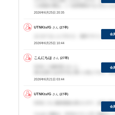
二次面談の際は、いつ結果通知すると伝えられ
2026年6月25日 20:35
UTNKtsfG
さん
(27卒)
会
まだきてないんですけど、最終でサイレントお
2026年6月25日 10:44
こんにちは
さん
(27卒)
5月末ごろ最終受けました。
会
僕の記憶では6月中旬と聞いた覚えですが、未
2026年6月21日 03:44
UTNKtsfG
さん
(27卒)
5月末ごろに最終面接を受けた方で、結果が晒
会
ちなみに連絡は、6月末までにと言う連絡をい