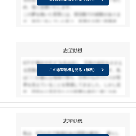
決に取り組む上で、大きな気づきとなった。
め、強く志望いたします。
貴社の強みである地域密着型のネットワークと先進
この夢を抱いた背景には、部活動での経験がありま
的なICT技術を活かし、ただ課題を解決するだけで
す。地方に住んでいた私は、所属する部に指導者が
なく、その先にある「新たな価値の創出」にも積極
おらず技術向上に苦悩していました。しかし、オン
的に取り組んでいきたいと考えている。そして、人
ライン指導を受ける機会を得たことで、遠方の指導
と人、人と地域をつなぐ架け橋のような存在になり
者から直接助言をいただける感動を味わいました。
たい。
志望動機
この経験から、テクノロジーによる「空間を超えた
つながり」が、地方の格差や機会損失を解消する可
ICTで“働きやすさ”を生み出し、日本の会社をささえ
能性を実感しました。
る営業がしたいと考え、貴社を志望しています。私
この志望動機を見る（無料）
貴社でこそこの夢が実現できると考えるのは、貴社
は〇〇が盛んな地域で育ち、日本のものづくりが世
が高速かつ低遅延な通信技術を保有されているから
界を支えていることを実感してきました。しかし近
です。特に、NTTグループの中期経営計画でIOWN
年、円安や人手不足などの影響を身近に感じる中
構想の実用化に注力されている点を拝見し、その先
で、こうした企業を支える立場になりたいと思うよ
進的な技術力に感銘を受けました。貴社が持つ最先
うになりました。そんな中で飲食店でのアルバイト
端の技術があれば、私の目指す「空間を超えたつな
では、タブレットタイマー導入により業務が効率化
がり」を通じて、地方の課題解決に貢献し、真に幅
志望動機
され、現場にゆとりが生まれた経験から、DXでも現
広い提案を実現できると確信しております。
場が変わることを痛感し、DXに興味を持ちました。
私は、ICTの力で地域社会の課題を解決し、暮らし
その中でも貴社は、通信インフラとICTの両方を一