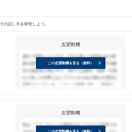
接での話し方を研究しよう。
志望動機
貴社で挑戦したいのは、ICTを通じて地域社会の課
題を根本から解決することである。現在、少子高齢
この志望動機を見る（無料）
化や過疎化が進む中で、地方では教育・医療・行政
など多くの分野においてデジタル化の遅れが深刻な
課題となっている。こうした現状に対し、地域の声
に耳を傾け、一人ひとりの暮らしに寄り添った提案
を行うことで、持続可能な地域社会の実現に貢献し
たい。〇〇サークルで、地域ごとに異なる課題が存
志望動機
在することに気づいた。そして、それぞれの現場に
こそ本質的な課題と解決のヒントがあると実感し
私は「テクノロジーの恩恵をすべての人が享受でき
た。この経験は、地域と密接に関わりながら課題解
る社会」の実現が御社でこそできると考えているた
この志望動機を見る（無料）