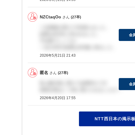
NZCtaqOo
さん
(27卒)
二次面接を受けて4日経ちました。
結果は6月末と言われました。
会
不合格でしょうか。
一次のGDの結果は4日後に来ました。
2026年5月21日 21:43
匿名
さん
(27卒)
私も数日前に受けて結果待ちです
会
投稿主様はいつ頃に受けられましたか？
2026年4月20日 17:55
NTT西日本の掲示