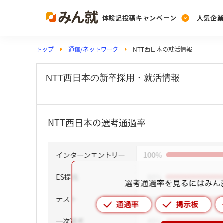
体験記投稿キャンペーン
人気企
トップ
通信/ネットワーク
NTT西日本の就活情報
Post
Ranking
PickUp
投稿する
ランキングを見る
注目の企業特集
NTT西日本の新卒採用・就活情報
Vote
NTT西日本の選考通過率
投票する
動画で知ろう！業界・