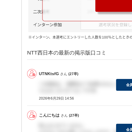
※インターン、本選考にエントリーした人数を100％としたとき
NTT西日本の最新の掲示版口コミ
UTNKtsfG
さん
(27卒)
二次面談は、1週間ほどで結果がきましたね。
会
ちなみにまだきてないです笑
2026年6月29日 14:56
こんにちは
さん
(27卒)
私もまだきていません。
会
さすがにそれは無いとおもいますが、笑