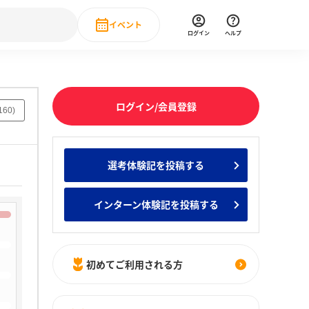
イベント
ログイン
ヘルプ
Event
の新卒就職人気企業ランキング
みんなのインターン人気企業ランキン
直近のイベント一覧
ログイン/会員登録
160
)
もっと見る
 IT・DX現場社員インタビュー
選考体験記を投稿する
の新卒就職人気企業ランキング
みんなのインターン人気企業ランキン
インターン体験記を投稿する
初めてご利用される方