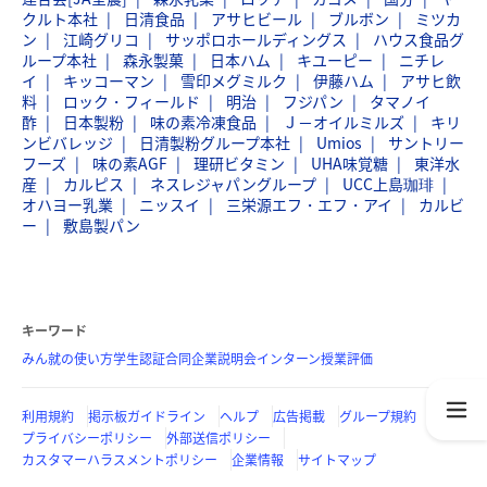
クルト本社
日清食品
アサヒビール
ブルボン
ミツカ
ン
江崎グリコ
サッポロホールディングス
ハウス食品グ
ループ本社
森永製菓
日本ハム
キユーピー
ニチレ
イ
キッコーマン
雪印メグミルク
伊藤ハム
アサヒ飲
料
ロック・フィールド
明治
フジパン
タマノイ
酢
日本製粉
味の素冷凍食品
Ｊ－オイルミルズ
キリ
ンビバレッジ
日清製粉グループ本社
Umios
サントリー
フーズ
味の素AGF
理研ビタミン
UHA味覚糖
東洋水
産
カルピス
ネスレジャパングループ
UCC上島珈琲
オハヨー乳業
ニッスイ
三栄源エフ・エフ・アイ
カルビ
ー
敷島製パン
キーワード
みん就の使い方
学生認証
合同企業説明会
インターン
授業評価
利用規約
掲示板ガイドライン
ヘルプ
広告掲載
グループ規約
プライバシーポリシー
外部送信ポリシー
カスタマーハラスメントポリシー
企業情報
サイトマップ