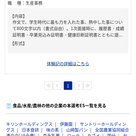
職種
：
生産事務
【内容】
作文で、学生時代に最も力を入れた事、熱中した事につい
て800文字以内（書式自由）。1次面接時に、履歴書・成績
証明書・卒業見込み証明書・健康診断証明書とともに提...
【形式】
体験記の詳細はこちら
1
食品/水産/農林の他の企業の本選考ES一覧を見る
キリンホールディングス
伊藤園
サントリーホールディン
グス
日本食研
味の素
山崎製パン
全国農業協同組合
連合会[JA全農]
森永乳業
ロッテ
カゴメ
国分
ヤ