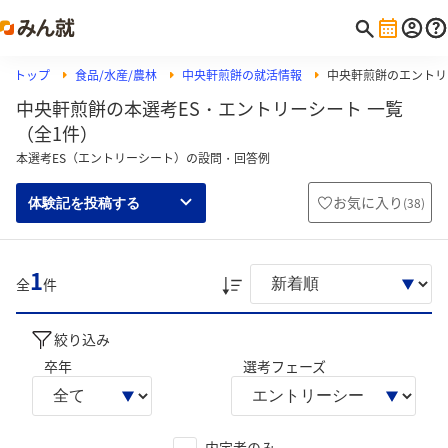
トップ
食品/水産/農林
中央軒煎餅の就活情報
中央軒煎餅のエントリ
中央軒煎餅の本選考ES・エントリーシート 一覧
（全1件）
本選考ES（エントリーシート）の設問・回答例
お気に入り
(
38
)
体験記を投稿する
1
全
件
絞り込み
卒年
選考フェーズ
内定者のみ