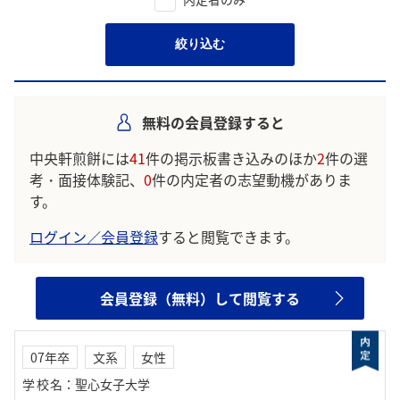
絞り込む
無料の会員登録すると
中央軒煎餅には
41
件の掲示板書き込みのほか
2
件の選
考・面接体験記、
0
件の内定者の志望動機がありま
す。
ログイン／会員登録
すると閲覧できます。
会員登録（無料）して閲覧する
07年卒
文系
女性
学校名
：
聖心女子大学