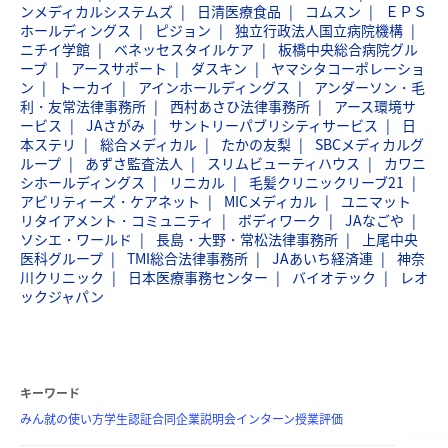
ンメディカルシステムズ
日清医療食品
コムスン
ＥＰＳ
ホールディングス
ピジョン
独立行政法人国立病院機構
ニチイ学館
ベネッセスタイルケア
板橋中央総合病院グル
ープ
アースサポート
ダスキン
ヤマシタコーポレーショ
ン
トーカイ
アインホールディングス
アンダーソン・毛
利・友常法律事務所
西村あさひ法律事務所
アース環境サ
ービス
JAさがみ
サントリーパブリシティサービス
日
本ステリ
総合メディカル
たかの友梨
SBCメディカルグ
ループ
あずさ監査法人
スリムビューティハウス
カワニ
シホールディングス
リニカル
毛髪クリニックリーブ21
アビリティーズ・ケアネット
MICメディカル
ユニマット
リタイアメント・コミュニティ
ボディワーク
JAなごや
ソシエ・ワールド
長島・大野・常松法律事務所
上尾中央
医科グループ
TMI総合法律事務所
JAあいち経済連
神奈
川クリニック
日本医療事務センター
バイオテック
レオ
ックジャパン
キーワード
みん就の使い方
学生認証
合同企業説明会
インターン
授業評価