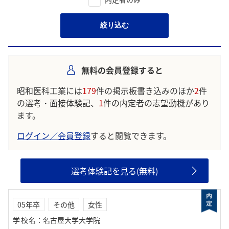
絞り込む
無料の会員登録すると
昭和医科工業には
179
件の掲示板書き込みのほか
2
件
の選考・面接体験記、
1
件の内定者の志望動機があり
ます。
ログイン／会員登録
すると閲覧できます。
選考体験記を見る(無料)
05年卒
その他
女性
学校名
：
名古屋大学大学院