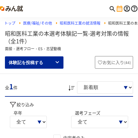
トップ
医療/福祉/その他
昭和医科工業の就活情報
昭和医科工業の本
昭和医科工業の本選考体験記一覧-選考対策の情報
（全1件）
面接・選考フロー・ES・志望動機
お気に入り
(
44
)
体験記を投稿する
1
全
件
絞り込み
卒年
選考フェーズ
内定者のみ