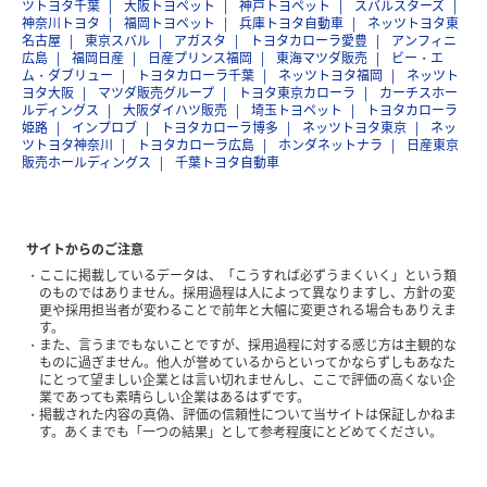
ツトヨタ千葉
大阪トヨペット
神戸トヨペット
スバルスターズ
神奈川トヨタ
福岡トヨペット
兵庫トヨタ自動車
ネッツトヨタ東
名古屋
東京スバル
アガスタ
トヨタカローラ愛豊
アンフィニ
広島
福岡日産
日産プリンス福岡
東海マツダ販売
ビー・エ
ム・ダブリュー
トヨタカローラ千葉
ネッツトヨタ福岡
ネッツト
ヨタ大阪
マツダ販売グループ
トヨタ東京カローラ
カーチスホー
ルディングス
大阪ダイハツ販売
埼玉トヨペット
トヨタカローラ
姫路
インプロブ
トヨタカローラ博多
ネッツトヨタ東京
ネッ
ツトヨタ神奈川
トヨタカローラ広島
ホンダネットナラ
日産東京
販売ホールディングス
千葉トヨタ自動車
サイトからのご注意
ここに掲載しているデータは、「こうすれば必ずうまくいく」という類
のものではありません。採用過程は人によって異なりますし、方針の変
更や採用担当者が変わることで前年と大幅に変更される場合もありえま
す。
また、言うまでもないことですが、採用過程に対する感じ方は主観的な
ものに過ぎません。他人が誉めているからといってかならずしもあなた
にとって望ましい企業とは言い切れませんし、ここで評価の高くない企
業であっても素晴らしい企業はあるはずです。
掲載された内容の真偽、評価の信頼性について当サイトは保証しかねま
す。あくまでも「一つの結果」として参考程度にとどめてください。