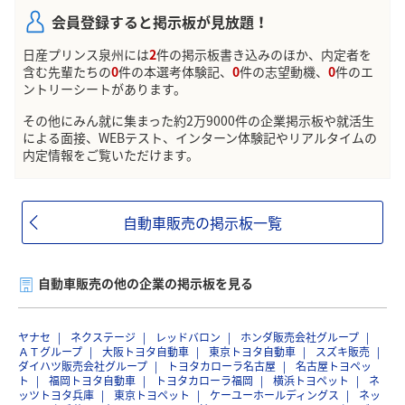
会員登録すると掲示板が見放題！
日産プリンス泉州には
2
件の掲示板書き込みのほか、内定者を
含む先輩たちの
0
件の本選考体験記、
0
件の志望動機、
0
件のエ
ントリーシートがあります。
その他にみん就に集まった約2万9000件の企業掲示板や就活生
による面接、WEBテスト、インターン体験記やリアルタイムの
内定情報をご覧いただけます。
自動車販売の掲示板一覧
自動車販売の他の企業の掲示板を見る
ヤナセ
ネクステージ
レッドバロン
ホンダ販売会社グループ
ＡＴグループ
大阪トヨタ自動車
東京トヨタ自動車
スズキ販売
ダイハツ販売会社グループ
トヨタカローラ名古屋
名古屋トヨペッ
ト
福岡トヨタ自動車
トヨタカローラ福岡
横浜トヨペット
ネ
ッツトヨタ兵庫
東京トヨペット
ケーユーホールディングス
ネッ