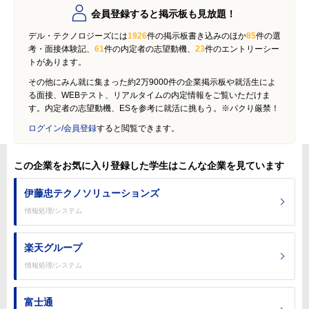
会員登録すると掲示板も見放題！
デル・テクノロジーズには
1926
件の掲示板書き込みのほか
85
件の選
考・面接体験記、
61
件の内定者の志望動機、
23
件のエントリーシー
トがあります。
その他にみん就に集まった約2万9000件の企業掲示板や就活生によ
る面接、WEBテスト、リアルタイムの内定情報をご覧いただけま
す。内定者の志望動機、ESを参考に就活に挑もう。※パクり厳禁！
ログイン/会員登録
すると閲覧できます。
この企業をお気に入り登録した学生はこんな企業を見ています
伊藤忠テクノソリューションズ
情報処理/システム
楽天グループ
情報処理/システム
富士通