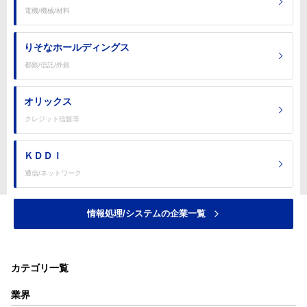
電機/機械/材料
りそなホールディングス
都銀/信託/外銀
オリックス
クレジット信販等
ＫＤＤＩ
通信/ネットワーク
情報処理/システムの企業一覧
カテゴリ一覧
業界