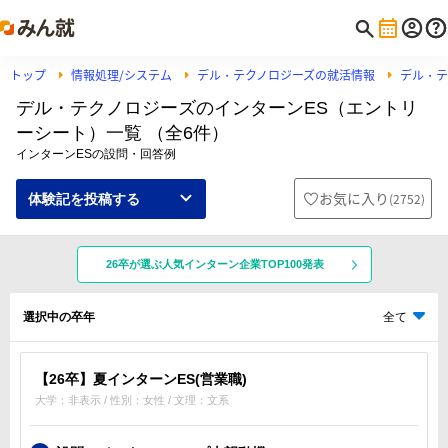
トップ
情報処理/システム
デル・テクノロジーズの就活情報
デル・テ
デル・テクノロジーズのインターンES（エントリ
ーシート）一覧 （全6件）
インターンESの設問・回答例
お気に入り
(
2752
)
体験記を投稿する
26卒が選ぶ人気インターン企業TOP100発表
選択中の卒年
全て
【26卒】夏インターンES(営業職)
大学：非表示 / 性別：女性 / 文理：文系