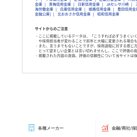
金庫
青梅信用金庫
日新信用金庫
JAセレサ川崎
海労働金庫
兵庫信用金庫
姫路信用金庫
豊田信用金
金融公庫]
北おおさか信用金庫
昭和信用金庫
サイトからのご注意
ここに掲載しているデータは、「こうすれば必ずうまくい
や採用担当者が変わることで前年と大幅に変更される場合
また、言うまでもないことですが、採用過程に対する感じ
とって望ましい企業とは言い切れませんし、ここで評価の高
掲載された内容の真偽、評価の信頼性について当サイトは
各種メーカー
金融/商社/保