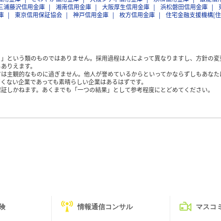
三浦藤沢信用金庫
湘南信用金庫
大阪厚生信用金庫
浜松磐田信用金庫
庫
東京信用保証協会
神戸信用金庫
枚方信用金庫
住宅金融支援機構[
く」という類のものではありません。採用過程は人によって異なりますし、方針の変
もありえます。
方は主観的なものに過ぎません。他人が誉めているからといってかならずしもあなた
くない企業であっても素晴らしい企業はあるはずです。
保証しかねます。あくまでも「一つの結果」として参考程度にとどめてください。
険
情報通信コンサル
マスコ