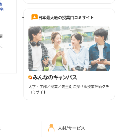
東
住宅
日本最大級の授業口コミサイト
更
に
大学・学部／授業／先生別に探せる授業評価クチ
コミサイト
ミ
人材/サービス