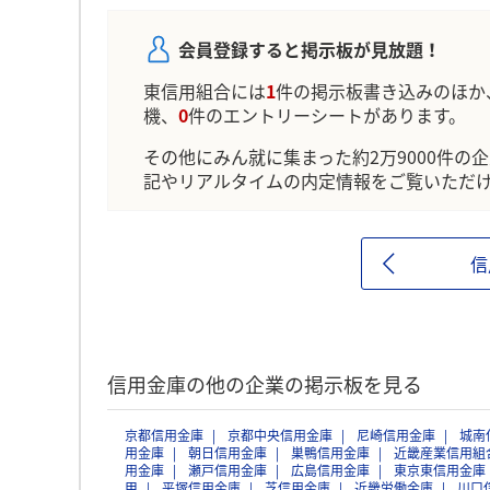
会員登録すると掲示板が見放題！
東信用組合には
1
件の掲示板書き込みのほか
機、
0
件のエントリーシートがあります。
その他にみん就に集まった約2万9000件の
記やリアルタイムの内定情報をご覧いただ
信
信用金庫の他の企業の掲示板を見る
京都信用金庫
京都中央信用金庫
尼崎信用金庫
城南
用金庫
朝日信用金庫
巣鴨信用金庫
近畿産業信用組
用金庫
瀬戸信用金庫
広島信用金庫
東京東信用金庫
甲
平塚信用金庫
芝信用金庫
近畿労働金庫
川口