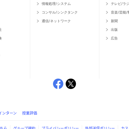
情報処理/システム
テレビ/ラ
コンサル/シンクタンク
音楽/芸能/
通信/ネットワーク
新聞
社
出版
険
広告
等
インターン
授業評価
ちら
グループ規約
プライバシーポリシー
外部送信ポリシー
カス