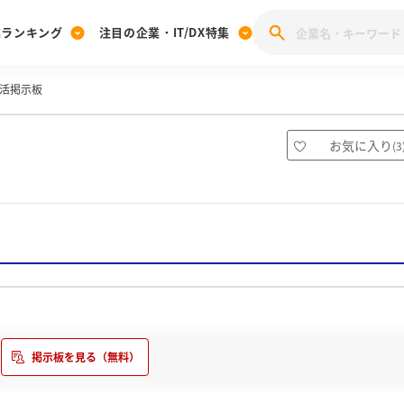
業ランキング
注目の企業・IT/DX特集
活掲示板
注目の企業特集
みんなのIT業界新卒就職人気企業ランキング
みんな
[27卒] 本選考体験記投稿キャンペーン
28卒 注目企業特集
27卒 注目企業特集
みんなのDX企業就職ブランド調査
お気に入り
(
3
注目のIT・DX企業特集
28卒 IT・DX企業特集
27卒 IT・DX企業特集
28卒
みんなのIT業界新卒就職人気企業ランキング
みんな
企業研究