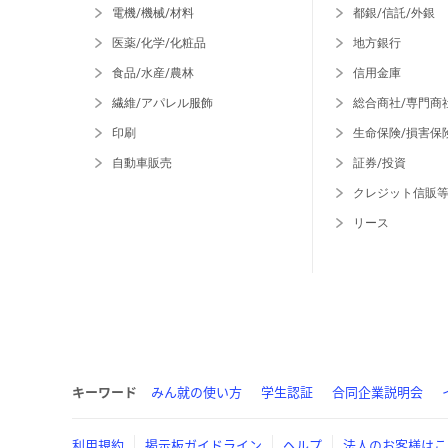
電機/機械/材料
都銀/信託/外銀
医薬/化学/化粧品
地方銀行
食品/水産/農林
信用金庫
繊維/アパレル服飾
総合商社/専門商
印刷
生命保険/損害保
自動車販売
証券/投資
クレジット信販
リース
キーワード
みん就の使い方
学生認証
合同企業説明会
利用規約
掲示板ガイドライン
ヘルプ
法人のお客様はこ