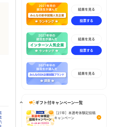
結果を見る
投票する
結果を見る
投票する
結果を見る
ギフト付キャンペーン一覧
信
［27卒］本選考体験記投稿
信
キャンペーン
六
用