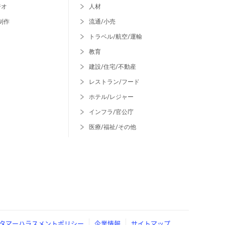
ジオ
人材
制作
流通/小売
トラベル/航空/運輸
教育
建設/住宅/不動産
レストラン/フード
ホテル/レジャー
インフラ/官公庁
医療/福祉/その他
タマーハラスメントポリシー
企業情報
サイトマップ