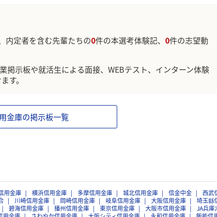
、内定者を含む先輩たちの
0
件の本選考体験記、
0
件の志望動
企業掲示板や就活生による面接、WEBテスト、インターン体験
けます。
用金庫の掲示板一覧
信用金庫
横浜信用金庫
多摩信用金庫
城北信用金庫
信金中金
西武
合
川崎信用金庫
岡崎信用金庫
岐阜信用金庫
大阪信用金庫
埼玉縣
碧海信用金庫
播州信用金庫
東京信用金庫
大阪市信用金庫
JA兵庫
信用金庫
さわやか信用金庫
大阪シティ信用金庫
永和信用金庫
飯能信