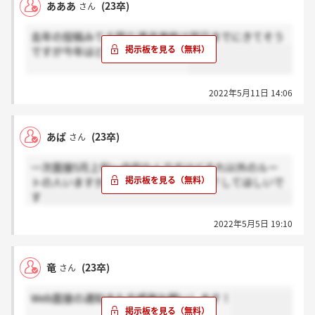
あああ
(23卒)
さん
去年の投稿みてる限り通過連絡は翌日までにきてそう
ですが今年はどうなんですかね？
2022年5月11日 14:06
あぱ
(23卒)
さん
一次面接5月上旬～中旬なんですけどそれ以外のルー
トの人いますか？もしいたら、ほんと？してほしいで
す
2022年5月5日 19:10
竜
(23卒)
さん
Web面接の通知きた方感謝お願いします！