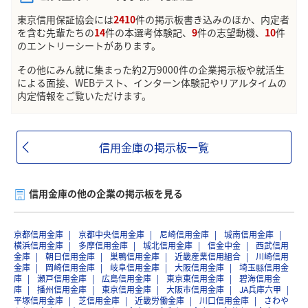
東京信用保証協会には
2410
件の掲示板書き込みのほか、内定者
を含む先輩たちの
14
件の本選考体験記、
9
件の志望動機、
10
件
のエントリーシートがあります。
その他にみん就に集まった約2万9000件の企業掲示板や就活生
による面接、WEBテスト、インターン体験記やリアルタイムの
内定情報をご覧いただけます。
信用金庫の掲示板一覧
信用金庫の他の企業の掲示板を見る
京都信用金庫
京都中央信用金庫
尼崎信用金庫
城南信用金庫
横浜信用金庫
多摩信用金庫
城北信用金庫
信金中金
西武信用
金庫
朝日信用金庫
巣鴨信用金庫
近畿産業信用組合
川崎信用
金庫
岡崎信用金庫
岐阜信用金庫
大阪信用金庫
埼玉縣信用金
庫
瀬戸信用金庫
広島信用金庫
東京東信用金庫
碧海信用金
庫
播州信用金庫
東京信用金庫
大阪市信用金庫
JA兵庫六甲
平塚信用金庫
芝信用金庫
近畿労働金庫
川口信用金庫
さわや