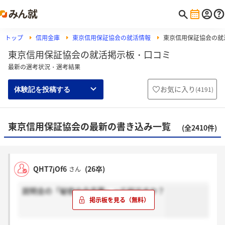
トップ
信用金庫
東京信用保証協会の就活情報
東京信用保証協会の就
東京信用保証協会の就活掲示板・口コミ
最新の選考状況・選考結果
お気に入り
(
4191
)
体験記を投稿する
東京信用保証協会の最新の書き込み一覧
(全2410件)
QHT7jOf6
(26卒)
さん
説明会の「秘密の合言葉」って何ですか？