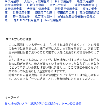
か信用金庫
大阪シティ信用金庫
永和信用金庫
飯能信用金庫
青梅信用金庫
日新信用金庫
JAセレサ川崎
三浦藤沢信用金庫
湘南信用金庫
大阪厚生信用金庫
浜松磐田信用金庫
東海労働金
庫
兵庫信用金庫
姫路信用金庫
豊田信用金庫
東京信用保証協
会
神戸信用金庫
枚方信用金庫
住宅金融支援機構[住宅金融公
庫]
北おおさか信用金庫
昭和信用金庫
サイトからのご注意
ここに掲載しているデータは、「こうすれば必ずうまくいく」という類
のものではありません。採用過程は人によって異なりますし、方針の変
更や採用担当者が変わることで前年と大幅に変更される場合もありえま
す。
また、言うまでもないことですが、採用過程に対する感じ方は主観的な
ものに過ぎません。他人が誉めているからといってかならずしもあなた
にとって望ましい企業とは言い切れませんし、ここで評価の高くない企
業であっても素晴らしい企業はあるはずです。
掲載された内容の真偽、評価の信頼性について当サイトは保証しかねま
す。あくまでも「一つの結果」として参考程度にとどめてください。
キーワード
みん就の使い方
学生認証
合同企業説明会
インターン
授業評価