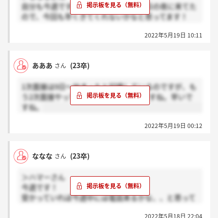
自分も今週です！一次通過の連絡も翌日の夜に来てた
ので、今回も早くきてくれないかなと思ってます！
お互い通過できると良いですね！
2022年5月19日 10:11
あああ
(23卒)
さん
1次面接は9日～始まったと記憶しているのですが、も
う2次面接やってる方いらっしゃるのですね。早いで
すね。
2022年5月19日 00:12
ななな
(23卒)
さん
＞ハマーさん
今週です！
受かっていれば今週中には電話来るかな、、と思って
いますが、分からないですね
2022年5月18日 22:04