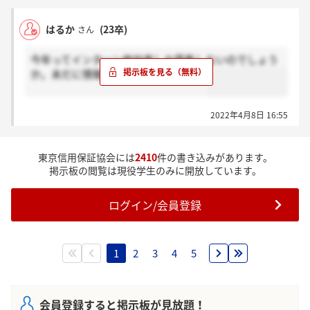
はるか
(23卒)
さん
今年ってインターン参加者しか募集しないのでしょう
か。未だに情報が何も来ないのですが
2022年4月8日 16:55
東京信用保証協会には
2410
件の書き込みがあります。
掲示板の閲覧は現役学生のみに開放しています。
ログイン/会員登録
1
2
3
4
5
会員登録すると掲示板が見放題！