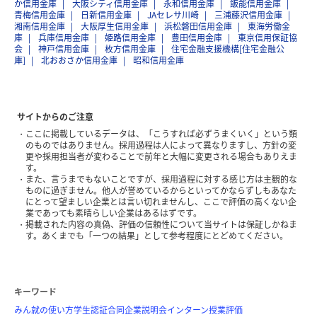
か信用金庫
大阪シティ信用金庫
永和信用金庫
飯能信用金庫
青梅信用金庫
日新信用金庫
JAセレサ川崎
三浦藤沢信用金庫
湘南信用金庫
大阪厚生信用金庫
浜松磐田信用金庫
東海労働金
庫
兵庫信用金庫
姫路信用金庫
豊田信用金庫
東京信用保証協
会
神戸信用金庫
枚方信用金庫
住宅金融支援機構[住宅金融公
庫]
北おおさか信用金庫
昭和信用金庫
サイトからのご注意
ここに掲載しているデータは、「こうすれば必ずうまくいく」という類
のものではありません。採用過程は人によって異なりますし、方針の変
更や採用担当者が変わることで前年と大幅に変更される場合もありえま
す。
また、言うまでもないことですが、採用過程に対する感じ方は主観的な
ものに過ぎません。他人が誉めているからといってかならずしもあなた
にとって望ましい企業とは言い切れませんし、ここで評価の高くない企
業であっても素晴らしい企業はあるはずです。
掲載された内容の真偽、評価の信頼性について当サイトは保証しかねま
す。あくまでも「一つの結果」として参考程度にとどめてください。
キーワード
みん就の使い方
学生認証
合同企業説明会
インターン
授業評価