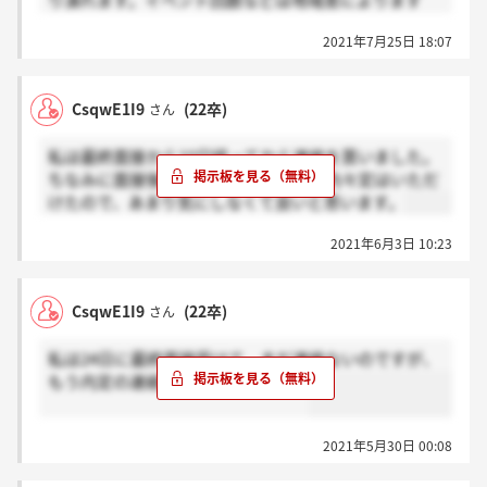
り潰れます。イベント回数などは地域差によります
が、多い地域は数ヶ月に一度のペースであるため、そ
2021年7月25日 18:07
れだけ休みが潰れます。ちなみに振替休日などはあり
ません。土日祝休みとは言え、ゆっくり休めた記憶は
ありません。その割に給料はよくありません。
CsqwE1I9
(22卒)
さん
やりがいを求めるのもいいですが、自分の時間を大切
にしたい人には向きません。
私は最終面接から10日経ってから連絡を貰いました。
ちなみに面接後はすぐ帰りましたが、内々定はいただ
けたので、あまり気にしなくて良いと思います。
2021年6月3日 10:23
CsqwE1I9
(22卒)
さん
私は24日に最終面接受けて、まだ連絡ないのですが、
もう内定の連絡来てる方いますか？
2021年5月30日 00:08