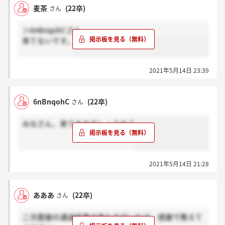
麦茶
(22卒)
さん
＞6nBnqohCさん
来てないです。
2021年5月14日 23:39
6nBnqohC
(22卒)
さん
みなさん、来てるのでしょうか？
2021年5月14日 21:28
あああ
(22卒)
さん
二次面接の通過結果が来た方がいれば、感謝で教えて