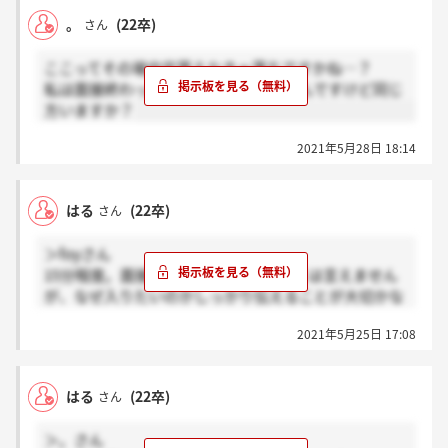
。
(22卒)
さん
ここってその場内定貰えなきゃ落ちですかね…？
私は面接終わったあとすぐ帰らされたんですけど同じ
方いますか？
2021年5月28日 18:14
はる
(22卒)
さん
＞foyさん
15分程度。面接官は3名。内容は詳しくは言えません
が、なぜ入りたいのかしっかり伝えることが大切かな
と思いました。あとは、最近気になったニュースを言
2021年5月25日 17:08
えるようにした方が良いかもです。
はる
(22卒)
さん
＞。さん