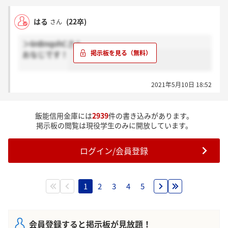
はる
(22卒)
さん
＞6nBnqohCさん
おなじです！
2021年5月10日 18:52
飯能信用金庫には
2939
件の書き込みがあります。
掲示板の閲覧は現役学生のみに開放しています。
ログイン/会員登録
1
2
3
4
5
会員登録すると掲示板が見放題！