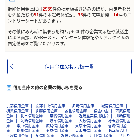
飯能信用金庫には
2939
件の掲示板書き込みのほか、内定者を含
む先輩たちの
51
件の本選考体験記、
35
件の志望動機、
14
件のエ
ントリーシートがあります。
その他にみん就に集まった約2万9000件の企業掲示板や就活生
による面接、WEBテスト、インターン体験記やリアルタイムの
内定情報をご覧いただけます。
信用金庫の掲示板一覧
信用金庫の他の企業の掲示板を見る
京都信用金庫
京都中央信用金庫
尼崎信用金庫
城南信用金庫
横浜信用金庫
多摩信用金庫
城北信用金庫
信金中金
西武信用
金庫
朝日信用金庫
巣鴨信用金庫
近畿産業信用組合
川崎信用
金庫
岡崎信用金庫
岐阜信用金庫
大阪信用金庫
埼玉縣信用金
庫
瀬戸信用金庫
広島信用金庫
東京東信用金庫
碧海信用金
庫
播州信用金庫
東京信用金庫
大阪市信用金庫
JA兵庫六甲
平塚信用金庫
芝信用金庫
近畿労働金庫
川口信用金庫
さわや