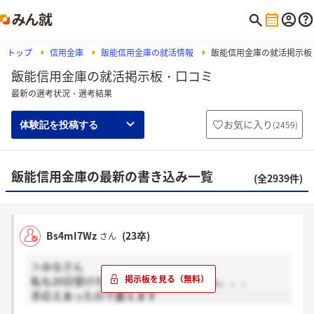
トップ
信用金庫
飯能信用金庫の就活情報
飯能信用金庫の就活掲示板
飯能信用金庫の就活掲示板・口コミ
最新の選考状況・選考結果
お気に入り
(
2459
)
体験記を投稿する
飯能信用金庫の最新の書き込み一覧
(全2939件)
Bs4mI7Wz
(23卒)
さん
＞みなさん
私も20日受けたのにまだ連絡来てません、、、
手応えあったので萎えます