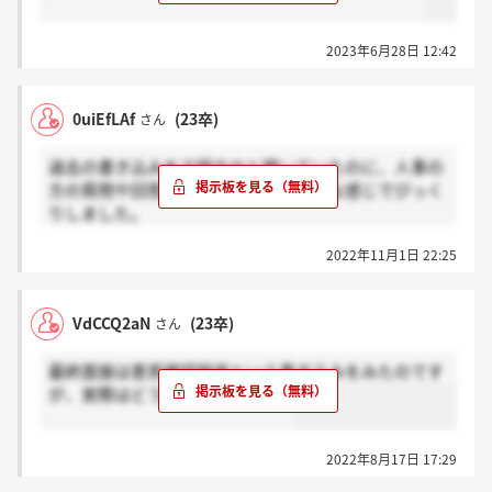
2023年6月28日 12:42
0uiEfLAf
(23卒)
さん
過去の書き込みをで穏やかと聞いていたのに、人事の
方の質問や回答の返しが含みのある嫌な感じでびっく
りしました。
私はあまりそういった感じの質問等はされませんでし
2022年11月1日 22:25
たが、他の受験者への対応を見て気になってしまいま
した。
志望度高かったのでちょっと残念です(´・_・`)
VdCCQ2aN
(23卒)
さん
最終面接は意思確認程度という書き込みをみたのです
が、実際はどうなんでしょうか？
2022年8月17日 17:29