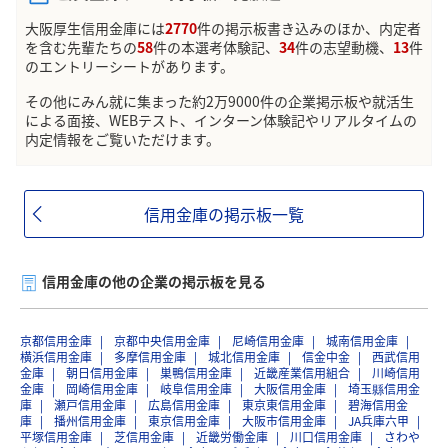
大阪厚生信用金庫には
2770
件の掲示板書き込みのほか、内定者
を含む先輩たちの
58
件の本選考体験記、
34
件の志望動機、
13
件
のエントリーシートがあります。
その他にみん就に集まった約2万9000件の企業掲示板や就活生
による面接、WEBテスト、インターン体験記やリアルタイムの
内定情報をご覧いただけます。
信用金庫の掲示板一覧
信用金庫の他の企業の掲示板を見る
京都信用金庫
京都中央信用金庫
尼崎信用金庫
城南信用金庫
横浜信用金庫
多摩信用金庫
城北信用金庫
信金中金
西武信用
金庫
朝日信用金庫
巣鴨信用金庫
近畿産業信用組合
川崎信用
金庫
岡崎信用金庫
岐阜信用金庫
大阪信用金庫
埼玉縣信用金
庫
瀬戸信用金庫
広島信用金庫
東京東信用金庫
碧海信用金
庫
播州信用金庫
東京信用金庫
大阪市信用金庫
JA兵庫六甲
平塚信用金庫
芝信用金庫
近畿労働金庫
川口信用金庫
さわや