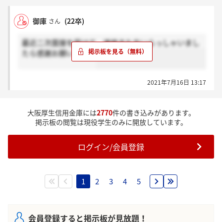
御庫
(22卒)
さん
最近二次面接を受けて、連絡きた方いらっしゃいまし
たら感謝お願いします
2021年7月16日 13:17
大阪厚生信用金庫には
2770
件の書き込みがあります。
掲示板の閲覧は現役学生のみに開放しています。
ログイン/会員登録
1
2
3
4
5
会員登録すると掲示板が見放題！