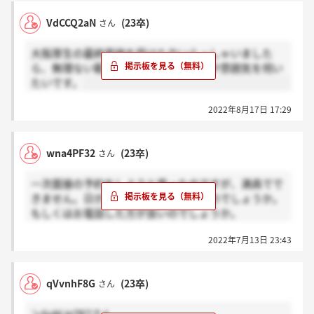
VdCCQ2aN
(23卒)
さん
大阪厚生の最終面接を受けた方いらっしゃいました
ら、無理ない範囲で良いので質問内容や雰囲気を伺い
たいです。
2022年8月17日 17:29
wna4PF32
(23卒)
さん
一次面接の予約をしようと思ったのですが、満員でで
きません。日が立てば日にちが増えるのでしょうか。
もしくはお電話した方が良いのでしょうか。
日にちが増える→感謝
2022年7月13日 23:43
電話→ホント？
qVvnhF8G
(23卒)
さん