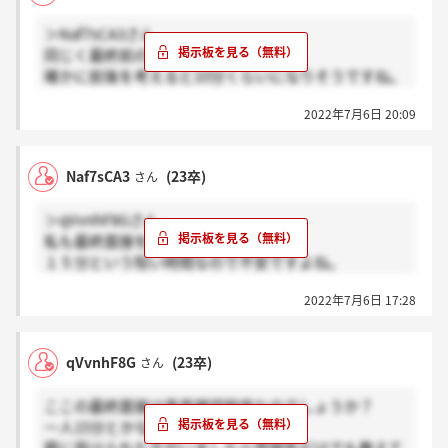
＞Naf7sCA3さん
同じく最終前の方がいて安心しました。
確かに前後を考えると10分くらいになりそうですね。
10分じゃなおさら込み入った質問は無いと願いたいで
2022年7月6日 20:09
す...。
お互い無事に通過できるようがんばりましょうね。
Naf7sCA3
(23卒)
さん
＞qVvnhF8Gさん
私も最終面接を受ける予定のものです。
１５分という短い時間なので不安ですよね。
なんなら後ろも時間詰まっているので実際は１０分く
2022年7月6日 17:28
らいかも…
qVvnhF8G
(23卒)
さん
ここの最終面接は意思確認程度なのでしょうか？
一人15分とかなり短いため心配です...。