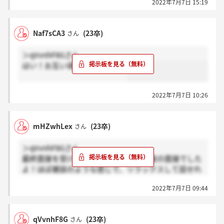
2022年7月7日 15:19
面接官の方が優しかったです。
冷静に笑顔で受け答えが出来れば大丈夫だと思いま
す！
Naf7sCA3
(23卒)
さん
応援しています！！
＞qVvnhF8Gさん
はい！お互い頑張りましょう！
2022年7月7日 10:26
mHZwhLex
(23卒)
さん
＞qVvnhF8Gさん
最終面接を受けましたが、意思確認程度の面接でした
よ！ほぼ雑談のような感じで、リラックスして話せれ
ば大丈夫だと思います！頑張ってください??
2022年7月7日 09:44
qVvnhF8G
(23卒)
さん