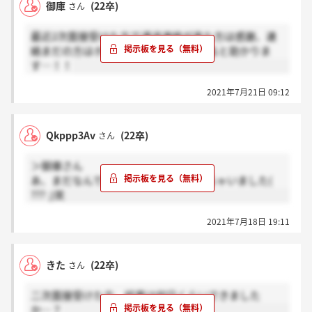
御庫
(22卒)
さん
最近2次面接受けた方で通過連絡が来た方は感謝、連
絡まだの方はホントを押していただけると助かりま
す…！！
2021年7月21日 09:12
Qkppp3Av
(22卒)
さん
＞御庫さん
あ、まだなんですけど、先走って聞いちゃいました(
??? ;)笑
2021年7月18日 19:11
きた
(22卒)
さん
二次面接受けた方、結果は何日くらいできました
か…？