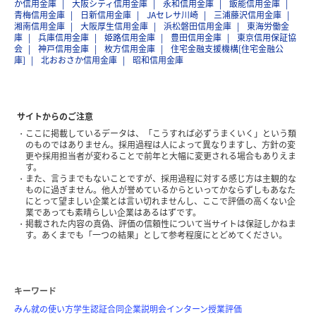
か信用金庫
大阪シティ信用金庫
永和信用金庫
飯能信用金庫
青梅信用金庫
日新信用金庫
JAセレサ川崎
三浦藤沢信用金庫
湘南信用金庫
大阪厚生信用金庫
浜松磐田信用金庫
東海労働金
庫
兵庫信用金庫
姫路信用金庫
豊田信用金庫
東京信用保証協
会
神戸信用金庫
枚方信用金庫
住宅金融支援機構[住宅金融公
庫]
北おおさか信用金庫
昭和信用金庫
サイトからのご注意
ここに掲載しているデータは、「こうすれば必ずうまくいく」という類
のものではありません。採用過程は人によって異なりますし、方針の変
更や採用担当者が変わることで前年と大幅に変更される場合もありえま
す。
また、言うまでもないことですが、採用過程に対する感じ方は主観的な
ものに過ぎません。他人が誉めているからといってかならずしもあなた
にとって望ましい企業とは言い切れませんし、ここで評価の高くない企
業であっても素晴らしい企業はあるはずです。
掲載された内容の真偽、評価の信頼性について当サイトは保証しかねま
す。あくまでも「一つの結果」として参考程度にとどめてください。
キーワード
みん就の使い方
学生認証
合同企業説明会
インターン
授業評価