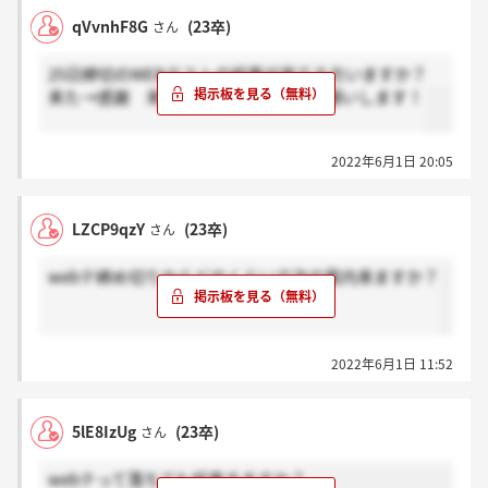
qVvnhF8G
(23卒)
さん
25日締切のWEBテストの結果が来てる方いますか？
来た→感謝 来てない→ホント？ お願いします！
2022年6月1日 20:05
LZCP9qzY
(23卒)
さん
webテ締め切りからどのくらいで次の案内来ますか？
2022年6月1日 11:52
5lE8IzUg
(23卒)
さん
webテって落ちても結果きますか？