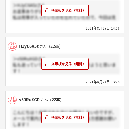
＞HJyC6A5zさん
お返事ありがとうございます！
私は用事が入っていたのを忘れていたので、今回は見
送ります(・・;)すみません！
2021年8月27日 14:16
HJyC6A5z
(22卒)
さん
＞v50RuXGDさん
私も迷っていて皆さんが受けるなら受けようと思いま
す！
2021年8月27日 13:26
v50RuXGD
(22卒)
さん
こんにちは！内定された方にお聞きしたいのですが、
メールで案内された検定を申し込まれる方感謝お願い
します！