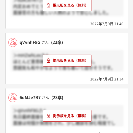
＞6uMJe7R7さん
内定おめでとうございます！
面接官の方も優しい人柄のようで安心しました。
笑顔を忘れずに面接頑張ります！
2022年7月9日 21:40
qVvnhF8G
(23卒)
さん
＞mHZwhLexさん
ほとんど意思確認のようで安心しました。
雰囲気も和やかなようで落ち着いて話せそうです。
今週最終面接なので頑張ります！
2022年7月9日 21:34
6uMJe7R7
(23卒)
さん
＞qVvnhF8Gさん
先日最終面接を受け、本日内定を頂いた者です。
面接は何個か質問をされ、少し雑談を挟む程度でし
た！