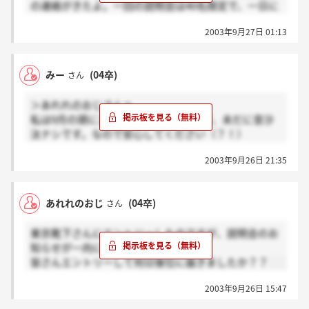
の連絡がきたよ。一回の説明会は40名限定で、一日に
2回。計4回あったかな。説明会の予約の時期が、2回
2003年9月27日 01:13
に分かれてたから、人数計算してそろそろメールくる
んじゃん？ちなみに予約は電話予約だった。
みー
(04卒)
さん
＞あれれのおじさんへ
私は9月の頭にエントリーしたのですが、未だに音沙
汰ナシです。なので安心してください（？！）
多分他の人も同じではないかと・・・。うん。
2003年9月26日 21:35
あれれのおじ
(04卒)
さん
東京靴下さんにエントリーしたのですが、説明会のお
知らせが一向に届きません。
皆さんエントリーして何日後位に届きましたか？？
2003年9月26日 15:47