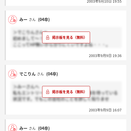
2003年9月10日 19:55
まだ先ですね。。。
みー
(04卒)
さん
＞でこりんさんへ
初めまして～！
ここってHP無いから分りにくいですよね・・・。
いま一番心配なのが女性も採ってるのかってことで
2003年9月9日 19:36
す。就活始めた頃は気にしてなかったけど、最近気に
なってるんで。
でこりん
(04卒)
さん
＞みーさんへ
私もエントリーしました。説明会の連絡を待っている
状況です。でもこの会社のことを詳しく知りませ
ん…。説明会に行けば分かることですが、知っていた
2003年9月9日 16:07
ら教えてください！一緒に頑張りましょうね☆
みー
(04卒)
さん