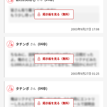
皆さん有り難うございます!!
もう少し待ってみることにしました。
2003年9月27日 17:08
タチンボ
(04卒)
さん
ちなみに、説明会は10月の2日と8日と二日間だった
よ。俺のところにきたメールは。でも、リクナビみた
ら1000人以上エントリーしてるから、何回かにわけて
説明会するんじゃん？説明会の案内をずらして送って
2003年9月27日 01:25
るとか。40人で定員になったら締め切りますとか書い
てあったから本気で入りたい人はメールは要チェック
しといたほうがいいかもよ～
タチンボ
(04卒)
さん
俺はリクナビで公開しはじめの、0人の時にエントリ
ーしたんだけどさ、1週間前くらいにメールで説明会