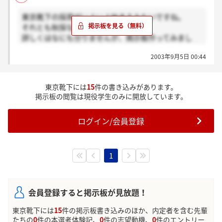
東京靴下の採用がいよいよ始まるみたいですね。
それとも秋採なのかな？
詳しくはなにも分りませんが、掲示板作ってみまし
た。みなさんよろしくね。
2003年9月5日 00:44
東京靴下には
15
件の書き込みがあります。
掲示板の閲覧は現役学生のみに開放しています。
ログイン/会員登録
1
会員登録すると掲示板が見放題！
東京靴下には
15
件の掲示板書き込みのほか、内定者を含む先輩
たちの
0
件の本選考体験記、
0
件の志望動機、
0
件のエントリー