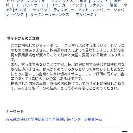
ヤ・インターナショナル
アズノゥアズ
三貴
デサント
卑弥
呼
アーバンリサーチ
ユニチカ
イング
レナウン
清原
や
まと[きもの]
モリリン
ティファニー・アンド・カンパニー・ジャパ
ン・インク
ルックホールディングス
アルページュ
サイトからのご注意
ここに掲載しているデータは、「こうすれば必ずうまくいく」という類
のものではありません。採用過程は人によって異なりますし、方針の変
更や採用担当者が変わることで前年と大幅に変更される場合もありえま
す。
また、言うまでもないことですが、採用過程に対する感じ方は主観的な
ものに過ぎません。他人が誉めているからといってかならずしもあなた
にとって望ましい企業とは言い切れませんし、ここで評価の高くない企
業であっても素晴らしい企業はあるはずです。
掲載された内容の真偽、評価の信頼性について当サイトは保証しかねま
す。あくまでも「一つの結果」として参考程度にとどめてください。
キーワード
みん就の使い方
学生認証
合同企業説明会
インターン
授業評価