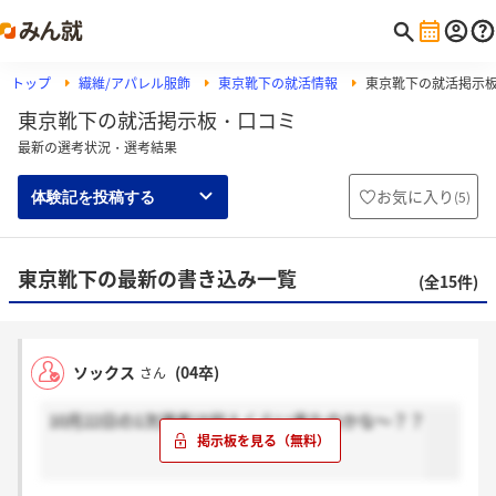
トップ
繊維/アパレル服飾
東京靴下の就活情報
東京靴下の就活掲示
東京靴下の就活掲示板・口コミ
最新の選考状況・選考結果
お気に入り
(
5
)
体験記を投稿する
東京靴下の最新の書き込み一覧
(全15件)
ソックス
(04卒)
さん
10月22日の1次選考は何人くらい来たのかな～？？