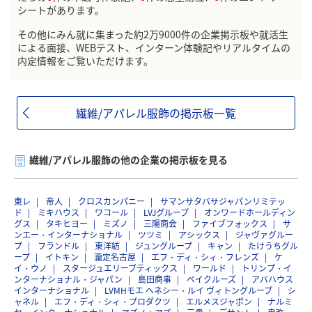
シートがあります。
その他にみん就に集まった約2万9000件の企業掲示板や就活生
による面接、WEBテスト、インターン体験記やリアルタイムの
内定情報をご覧いただけます。
繊維/アパレル服飾の掲示板一覧
繊維/アパレル服飾の他の企業の掲示板を見る
東レ
帝人
クロスカンパニー
サマンサタバサジャパンリミテッ
ド
ミキハウス
ワコール
LVJグループ
オンワードホールディン
グス
タキヒヨー
ミズノ
三陽商会
ファイブフォックス
サ
ンエー・インターナショナル
ツツミ
アシックス
ジャヴァグルー
プ
フランドル
東洋紡
ジュングループ
キャン
たけうちグル
ープ
イトキン
瀧定名古屋
エフ・ディ・シィ・フレンズ
ケ
イ・ウノ
スタージュエリーブティックス
ワールド
トリンプ・イ
ンターナショナル・ジャパン
島田商事
ベイクルーズ
アバハウス
インターナショナル
LVMHモエ ヘネシー・ルイ ヴィトングループ
シ
ャネル
エフ・ディ・シィ・プロダクツ
エルメスジャポン
ナルミ