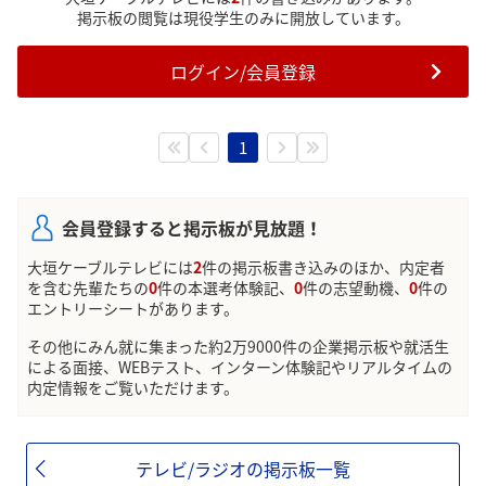
どなたか、大垣ケーブルテレビさんを受けられている
掲示板の閲覧は現役学生のみに開放しています。
かた、いらっしゃいますでしょうか。
よければ、情報交換しませんか？
ログイン/会員登録
1
会員登録すると掲示板が見放題！
大垣ケーブルテレビには
2
件の掲示板書き込みのほか、内定者
を含む先輩たちの
0
件の本選考体験記、
0
件の志望動機、
0
件の
エントリーシートがあります。
その他にみん就に集まった約2万9000件の企業掲示板や就活生
による面接、WEBテスト、インターン体験記やリアルタイムの
内定情報をご覧いただけます。
テレビ/ラジオの掲示板一覧