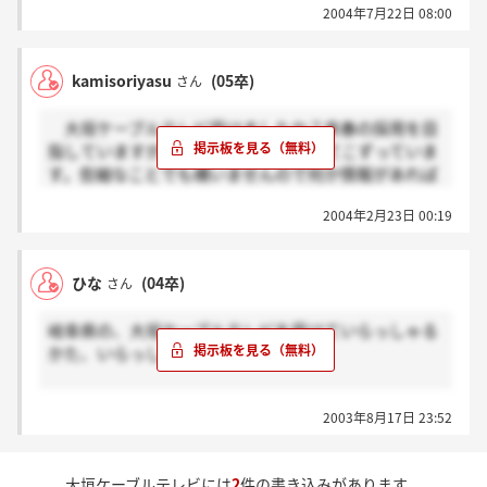
2004年7月22日 08:00
kamisoriyasu
(05卒)
さん
大垣ケーブルテレビ受けましたか？来春の採用を目
指していますが、なかなか情報収集にてこずっていま
す。些細なことでも構いませんので何か情報があれば
教えてください。
2004年2月23日 00:19
ひな
(04卒)
さん
岐阜県の、大垣ケーブルテレビを受けていらっしゃる
かた、いらっしゃいますか。
作文審査のほうを無事に突破させていただくことがで
2003年8月17日 23:52
きまして、8月19日が個人面接です。
どのようなことを質問されるのかわからないので、今
面接対策をしているところです。
大垣ケーブルテレビには
2
件の書き込みがあります。