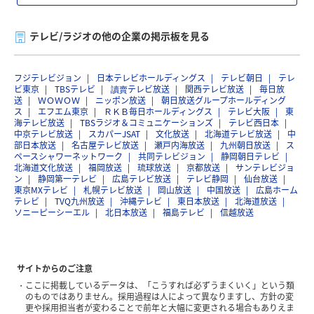
テレビ/ラジオの他の企業の掲示板を見る
フジテレビジョン
日本テレビホールディングス
テレビ朝日
テレ
ビ東京
TBSテレビ
讀賣テレビ放送
関西テレビ放送
毎日放
送
ＷＯＷＯＷ
ニッポン放送
朝日放送グループホールディング
ス
エフエム東京
ＲＫＢ毎日ホールディングス
テレビ大阪
東
海テレビ放送
TBSラジオ＆コミュニケーションズ
テレビ西日本
中京テレビ放送
スカパーJSAT
文化放送
北海道テレビ放送
中
部日本放送
名古屋テレビ放送
瀬戸内海放送
九州朝日放送
ス
ペースシャワーネットワーク
共同テレビジョン
静岡朝日テレビ
北海道文化放送
福岡放送
琉球放送
京都放送
サンテレビジョ
ン
静岡第一テレビ
広島テレビ放送
テレビ静岡
仙台放送
東京MXテレビ
札幌テレビ放送
岡山放送
中国放送
広島ホーム
テレビ
TVQ九州放送
沖縄テレビ
東日本放送
北海道放送
ソニーピーシーエル
北日本放送
福島テレビ
信越放送
サイトからのご注意
ここに掲載しているデータは、「こうすれば必ずうまくいく」という類
のものではありません。採用過程は人によって異なりますし、方針の変
更や採用担当者が変わることで前年と大幅に変更される場合もありえま