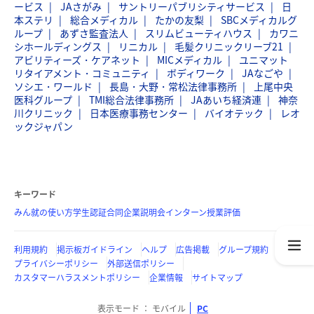
ービス
JAさがみ
サントリーパブリシティサービス
日
本ステリ
総合メディカル
たかの友梨
SBCメディカルグ
ループ
あずさ監査法人
スリムビューティハウス
カワニ
シホールディングス
リニカル
毛髪クリニックリーブ21
アビリティーズ・ケアネット
MICメディカル
ユニマット
リタイアメント・コミュニティ
ボディワーク
JAなごや
ソシエ・ワールド
長島・大野・常松法律事務所
上尾中央
医科グループ
TMI総合法律事務所
JAあいち経済連
神奈
川クリニック
日本医療事務センター
バイオテック
レオ
ックジャパン
キーワード
みん就の使い方
学生認証
合同企業説明会
インターン
授業評価
利用規約
掲示板ガイドライン
ヘルプ
広告掲載
グループ規約
プライバシーポリシー
外部送信ポリシー
カスタマーハラスメントポリシー
企業情報
サイトマップ
表示モード
モバイル
PC