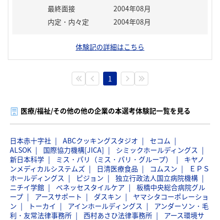
最終面接
2004年08月
内定・内々定
2004年08月
体験記の詳細はこちら
1
医療/福祉/その他の他の企業の本選考体験記一覧を見る
日本赤十字社
ABCクッキングスタジオ
セコム
ALSOK
国際協力機構[JICA]
シミックホールディングス
新日本科学
ミス・パリ（ミス・パリ・グループ）
キヤノ
ンメディカルシステムズ
日清医療食品
コムスン
ＥＰＳ
ホールディングス
ピジョン
独立行政法人国立病院機構
ニチイ学館
ベネッセスタイルケア
板橋中央総合病院グル
ープ
アースサポート
ダスキン
ヤマシタコーポレーショ
ン
トーカイ
アインホールディングス
アンダーソン・毛
利・友常法律事務所
西村あさひ法律事務所
アース環境サ