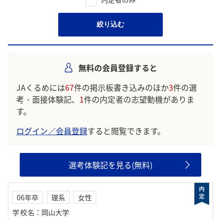
絞り込む
無料の会員登録すると
JAくるめには
67
件の掲示板書き込みのほか
3
件の選
考・面接体験記、
1
件の内定者の志望動機がありま
す。
ログイン／会員登録
すると閲覧できます。
選考体験記を見る(無料)
06年卒
理系
女性
学校名
：
岡山大学