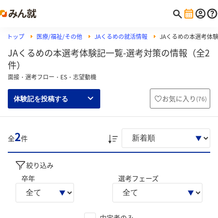
トップ
医療/福祉/その他
JAくるめの就活情報
JAくるめの本選考体
JAくるめの本選考体験記一覧-選考対策の情報（全2
件）
面接・選考フロー・ES・志望動機
お気に入り
(
76
)
体験記を投稿する
2
全
件
絞り込み
卒年
選考フェーズ
内定者のみ