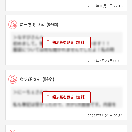
2003年10月1日 22:18
にーちぇ
(04卒)
さん
＞なすびさんへ
初めまして。筆記通過おめでとうございます！！
服装については何も聞かれませんでしたよ！私の時
は、志望動機とか、自分史を聞かれました。後は自分
2003年7月23日 00:09
のキャリアアップについて、んでもって個人的なこと
でしたよ！コミュニケーション能力みられてるなぁっ
て感じましたし、一人一人に興味を持ってお話を聞い
なすび
(04卒)
さん
てくれました。面接中にちょっとしたハプニングがあ
り、和やか、かつ緊張感のある面接でした！！1次面
＞にーちぇさんへ
接頑張ってください！！！スマイルスマイル＾o＾
なんか、何をカキコすればいいか、わかんないから、
私も筆記は受かったので、次が1次面接です。内容を
私でお力になれるなら色々聞いちゃって下さい！！
是非教えてください！！また、私服で来てくださいと
2003年7月21日 20:54
言われたのですが、今日のファッションポイント等聞
かれるのでしょうか？