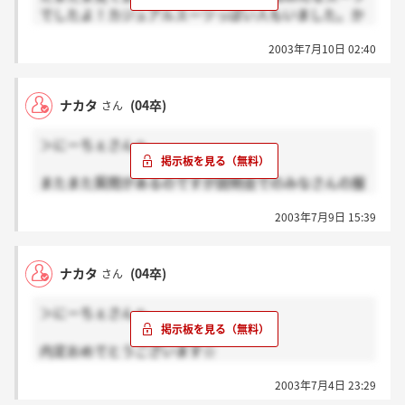
でしたよ！カジュアルスーツっぽい人もいました。か
合入れていきます！！お互い頑張りましょう！！
っこよかったなぁ・・★ちなみに私は、リクルートだ
九州の女の意地見せちゃいます(笑)ムキ～～～！
2003年7月10日 02:40
けど開襟シャツでプールサイドの7センチヒールで行
きました！ckのかっこいー&セクシーイメージで行っ
たけど、あんまり関係なかったかも(^^;)でも、リアク
ナカタ
(04卒)
さん
ション大王になったかいがあったのか、顔は覚えて頂
けたみたいでした(笑)
＞にーちぇさんへ
でも面接は、有り得ないくらいダッサイ子ばっかだっ
たぁ。ルックス含めかわいい子は一握りだった
またまた質問があるのですが説明会でのみなさんの服
よ・・。だから、筆記試験の点数が一番重要だと思う
装はどんな感じ感でしたか？？
よ！頑張れ～！！
2003年7月9日 15:39
私、ck行きたかったから、すごい応援しちゃう！嬉し
い報告待ってるね！！
ナカタ
(04卒)
さん
＞にーちぇさんへ
内定おめでとうございます☆
こちらこそ貴重なご意見聞かせてもらいとてもありが
2003年7月4日 23:29
たいです♪