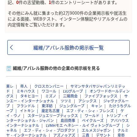
記、
0
件の志望動機、
1
件のエントリーシートがあります。
その他にみん就に集まった約2万9000件の企業掲示板や就活生
による面接、WEBテスト、インターン体験記やリアルタイムの
内定情報をご覧いただけます。
繊維/アパレル服飾の掲示板一覧
繊維/アパレル服飾の他の企業の掲示板を見る
東レ
帝人
クロスカンパニー
サマンサタバサジャパンリミテッ
ド
ミキハウス
ワコール
LVJグループ
オンワードホールディン
グス
タキヒヨー
ミズノ
三陽商会
ファイブフォックス
サ
ンエー・インターナショナル
ツツミ
アシックス
ジャヴァグルー
プ
フランドル
東洋紡
ジュングループ
キャン
たけうちグル
ープ
イトキン
瀧定名古屋
エフ・ディ・シィ・フレンズ
ケ
イ・ウノ
スタージュエリーブティックス
ワールド
トリンプ・イ
ンターナショナル・ジャパン
島田商事
ベイクルーズ
アバハウス
インターナショナル
LVMHモエ ヘネシー・ルイ ヴィトングループ
シ
ャネル
エフ・ディ・シィ・プロダクツ
エルメスジャポン
ナルミ
ヤ・インターナショナル
アズノゥアズ
三貴
デサント
卑弥