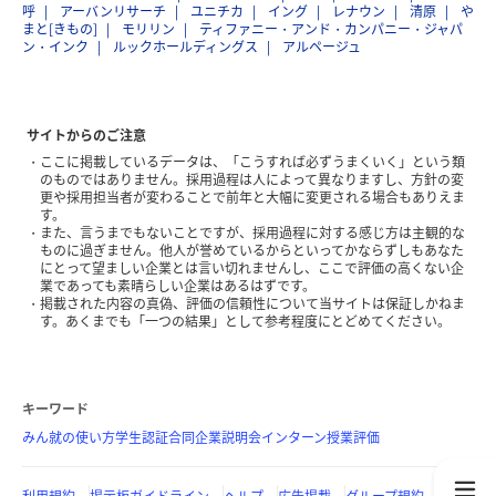
呼
アーバンリサーチ
ユニチカ
イング
レナウン
清原
や
まと[きもの]
モリリン
ティファニー・アンド・カンパニー・ジャパ
ン・インク
ルックホールディングス
アルページュ
サイトからのご注意
ここに掲載しているデータは、「こうすれば必ずうまくいく」という類
のものではありません。採用過程は人によって異なりますし、方針の変
更や採用担当者が変わることで前年と大幅に変更される場合もありえま
す。
また、言うまでもないことですが、採用過程に対する感じ方は主観的な
ものに過ぎません。他人が誉めているからといってかならずしもあなた
にとって望ましい企業とは言い切れませんし、ここで評価の高くない企
業であっても素晴らしい企業はあるはずです。
掲載された内容の真偽、評価の信頼性について当サイトは保証しかねま
す。あくまでも「一つの結果」として参考程度にとどめてください。
キーワード
みん就の使い方
学生認証
合同企業説明会
インターン
授業評価