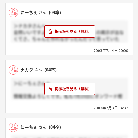
スゴイですねぇ～一次受かったなんて羨ましい。。。
にーちぇ
(04卒)
さん
とりあえず、いまから説明会に参加するまでに筆記対
策をしてにーちぇさんに言われた通りがんばってみま
＞ナカタさんへ
すっ！！
全然いいですよ～。いつまで経ってもこの掲示が出な
また筆記受かれば一次面のことなども色々聞いてみた
くてさ、ちゃんと作れなかったんだって思っていた
いのでその時は宜しくお願いします。
よ。ちょっと嬉しい★
2003年7月4日 00:00
私は他社で内定を頂いたので、2次で辞退したのでア
それでは、また書き込みま～す。
ドバイスできるのは1時面接までなんですが。。でも1
次面も受かったんだよ～
ナカタ
(04卒)
さん
筆記について！もし時間に余裕があるなら30分ぐらい
＞にーちぇさんへ
前に行って、一番前の真ん中の席に座ってください！
これは私のやり方だけど、結構学生を見ながらお話を
情報交換よろしくです。私も7月15日にオンワード樫
されるのでリアクション大王になって、自分を印象づ
山の大阪支店で説明会に参加し筆記を受ける予定なの
けたらいいかも！？説明の後に筆記で、内容はマジ簡
2003年7月3日 14:32
ですが、どのような感じだったのか教えてもらえませ
単です！わたしは15分で終わりました。SPIの問題や
んか？？
っときゃいけます。漢字の読み書きと意味が同じのこ
とわざを選ぶってやつ。後は計算で仕事算とか年齢算
にーちぇ
(04卒)
さん
です。量は何気にあるかも・・。
私は漢字得意だし、数学は問題集で解き方をやってい