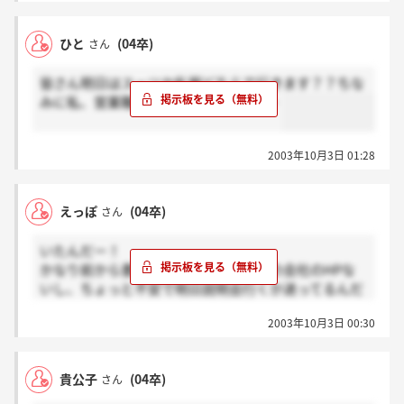
どんな事したのでしょうか？
ひと
(04卒)
さん
皆さん明日はスーツか私服どちらで行きます？？ちな
みに私、営業職希望なんですけど・・・
2003年10月3日 01:28
えっぽ
(04卒)
さん
いたんだー！
かなり前から書き込みなかったし、この会社のHPな
いし、ちょっと不安で明日説明会行くか迷ってるんだ
よね＾－＾；
2003年10月3日 00:30
貴公子
(04卒)
さん