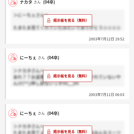
ナカタ
(04卒)
さん
＞にーちぇさんへ
たまたま見てくれていたみたいでありがとう☆☆☆☆
みなさんスーツみたいなのでリクスーようなカジュア
2003年7月12日 19:52
ルスーツで少し服装で個性を出して挑んでみます◎
そっか…やっぱり、筆記が鍵かぁ～なんとか、筆記対
策頑張ってみます。。。
にーちぇ
(04卒)
さん
ヴィトンの秋採用に挑戦するんですかっ？！是非、応
援しているので頑張ってください！！またよければ結
＞ナカタさんへ
果教えてもらえば嬉しいです。私もヴィトン受けてみ
あれ？？お返事したのに・・。カキコされていないや
たかったのですが、専門学校のため受けられませんで
んけ(^^;)申し訳ないっすm(__)m
した…きっとにーちぇさんならヴィトンでもいけそう
なパワフルさがこちらまで伝わりますっっっ！！！！
2003年7月11日 06:03
説明会はみなさんスーツでしたよ！！私はリクスーで
それでは、お互い頑張りましょ～う♪
した。カジュアルスーツ子もいたよ～。かっこよかっ
た★私は開襟シャツで、7センチピンヒール！
にーちぇ
(04卒)
さん
筆記の点数が通過の鍵だと思います！！頑張って～～
～！！
＞ナカタさんへ
ちなみに脱リクしたにーちぇですが、ヴィトンの秋採
たまたま見てよかった！！説明会の時はみんなスーツ
用に挑戦します！！普通の大学だから微妙ですが、気