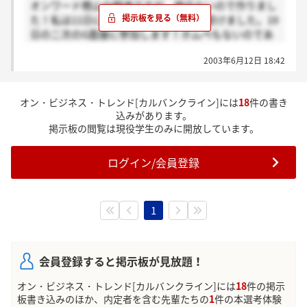
オンワード樫山の関連ですが、掲示ないので作りまし
たからできました！100点の自信ある(笑)
た！私は11日に説明会に参加し筆記を受けました。19
その時一緒にアンケート（軽くESっぽい）を記入しま
日の二次のG面接に参加します！ホムペもないのであ
す。志望動機とか、販売に必要な事・・私は1ヶ月ぐ
んまり情報が集められていません(^^;)受けている方情
らい前に受けたけど、受けた会社はその日のうちに
2003年6月12日 18:42
報交換しませんか？よろしくです！！
色々気づいた事とか書いてるから内容バッチリ覚えて
るから何でも聞いて！
ちなみにアンケートは私相当適当でした！次に面接が
オン・ビジネス・トレンド[カルバンクライン]には
18
件の書き
あってその会社の事ばかり考えてたので。。
込みがあります。
頑張ってください！！健闘を祈ります★
掲示板の閲覧は現役学生のみに開放しています。
さっきカーソルが動いて、途中の文を書き込んだくさ
ログイン/会員登録
い・・申し訳ないっす！！！
1
会員登録すると掲示板が見放題！
オン・ビジネス・トレンド[カルバンクライン]には
18
件の掲示
板書き込みのほか、内定者を含む先輩たちの
1
件の本選考体験