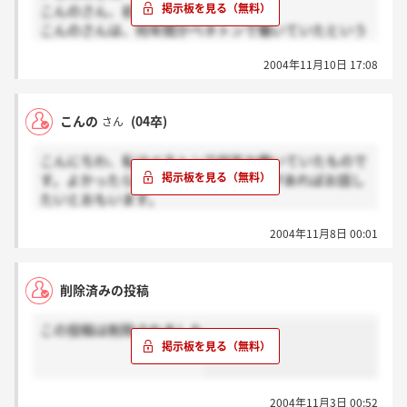
こんのさん、初めまして♪
よ。
こんのさんは、何年間かベネトンで働いていたという
長文になってしまって申し訳ないです、少しでも役に
ことですが、ベネトンで実際に働いてみて感じた良い
立てればいいんですけど・・
2004年11月10日 17:08
所と悪い所を教えてください。あと、私は来週に1次
面接を受けるのですが、こんのさんの時はどのような
事を聞かれましたか？参考程度に教えていただけたら
こんの
(04卒)
さん
光栄です。
こんにちわ、私はベネトンで何年か働いていたもので
す。よかったら教えてあげられることがあればお話し
たいとおもいます。
2004年11月8日 00:01
私の説明会の時は社長らしき人がなにか力説してまし
たw
削除済みの投稿
募集要項と違っていた部分もありました。
実際入社して ボーナス出ないし残業手当もセールの
この投稿は削除されました
時期しか出ませんでした。
あと結構売り上げ評価の会社だと思います。
2004年11月3日 00:52