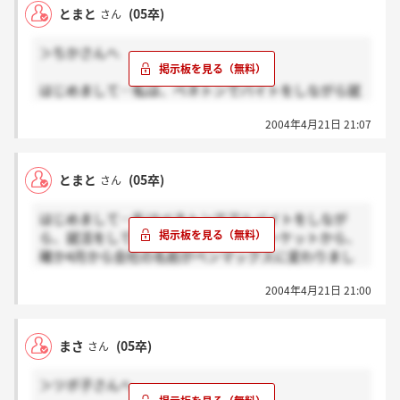
とまと
(05卒)
さん
＞ちかさんへ
はじめまして…私は、ベネトンでバイトをしながら就
職活動をしているものです。職場では全身ベネトンの
2004年4月21日 21:07
商品ですが、出社までは、どこのメーカー服でもOK
ですよ！出社してから向こうで着替えること出来ます
よ☆
とまと
(05卒)
さん
はじめまして…私はベネトンでアルバイトをしなが
ら、就活をしているものです。ベンマーケットから、
確か4月から会社の名前がベンマックスに変わりまし
たよ！！
2004年4月21日 21:00
まさ
(05卒)
さん
＞ツボ子さんへ