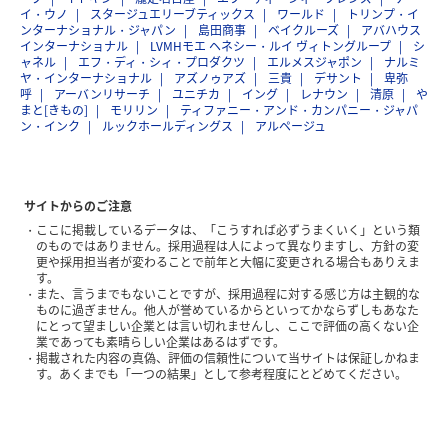
イ・ウノ
スタージュエリーブティックス
ワールド
トリンプ・イ
ンターナショナル・ジャパン
島田商事
ベイクルーズ
アバハウス
インターナショナル
LVMHモエ ヘネシー・ルイ ヴィトングループ
シ
ャネル
エフ・ディ・シィ・プロダクツ
エルメスジャポン
ナルミ
ヤ・インターナショナル
アズノゥアズ
三貴
デサント
卑弥
呼
アーバンリサーチ
ユニチカ
イング
レナウン
清原
や
まと[きもの]
モリリン
ティファニー・アンド・カンパニー・ジャパ
ン・インク
ルックホールディングス
アルページュ
サイトからのご注意
ここに掲載しているデータは、「こうすれば必ずうまくいく」という類
のものではありません。採用過程は人によって異なりますし、方針の変
更や採用担当者が変わることで前年と大幅に変更される場合もありえま
す。
また、言うまでもないことですが、採用過程に対する感じ方は主観的な
ものに過ぎません。他人が誉めているからといってかならずしもあなた
にとって望ましい企業とは言い切れませんし、ここで評価の高くない企
業であっても素晴らしい企業はあるはずです。
掲載された内容の真偽、評価の信頼性について当サイトは保証しかねま
す。あくまでも「一つの結果」として参考程度にとどめてください。