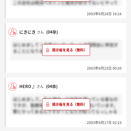
この会社は相当ベネトンと販売が好きでないとやって
いけませんよ。
2003年9月24日 16:16
それと寮は無かったと思います
にきにき
(04卒)
さん
はじめまして！今度ベンマーケットの説明会に参加す
ることになりました。
早速お聞きしたいのですが、日程表を見ると「説明と
2003年9月23日 00:20
筆記試験、一時～五時まで」と書いてあったのです
が、いくらなんでも長すぎますよね…筆記は一般常識
の他にも作文なんかもやるって事なんでしょうか？…
HERO♪
(04卒)
さん
はじめまして。私も縁あって内定を頂いている者なの
ですが、勤務地、住宅手当等、疑問を抱いています。
寮とかってあるんですか？どなたか知ってらっしゃる
方いらっしゃいましたらお手数ですが教えて下さい。
2003年9月17日 02:23
初参加でいきなり質問なんて失礼かとは思いますが、
すみませんが何卒よろしくお願い致します。