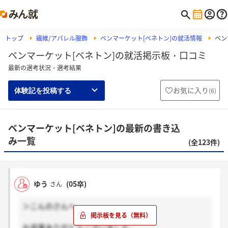
トップ
繊維/アパレル服飾
ベンマーケット[ベネトン]の就活情報
ベン
ベンマーケット[ベネトン]の就活掲示板・口コミ
最新の選考状況・選考結果
お気に入り
(
6
)
体験記を投稿する
ベンマーケット[ベネトン]の最新の書き込
み一覧
(全123件)
ゆう
(05卒)
さん
＞こんのさんへ
お返事ありがとうございました。