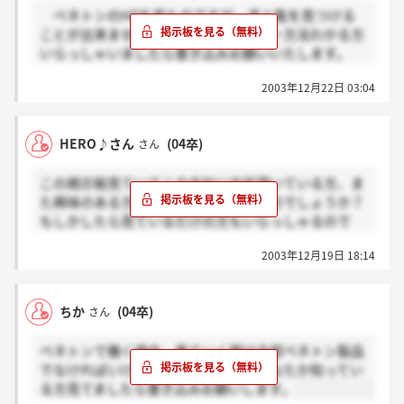
ベネトンのHPを見たのですが、求人覧を見つける
ことが出来ません。どなたかエントリー方法わかる方
いらっしゃいましたら書き込みお願いいたします。
2003年12月22日 03:04
＞ちかさん
ベネトンで働く場合ベネトン製品を着なければならな
いと思います。会社によっては私服OKのところもあり
HERO♪さん
(04卒)
さん
ますが、ベネトンは店員の方々を見るとやはり皆さん
その製品を着ています。
この掲示板見ていてこの会社に内定頂いている方、ま
アパレルって会社によって千差万別なので、直接店員
た興味のある方、一体何人くらいいるのでしょうか？
の方に聞いてみるとよいと思います。社割やシーズン
もしかしたら見ているだけの方もいらっしゃるので
毎の支給などあるかもしれませんよ。
は？よろしければもっとたくさん話しませんか？みん
2003年12月19日 18:14
な持っている不安は同じではないかと思います。どこ
の会社でも同じでしょうが、就職版マリッジブルーみ
たいな。せっかくの機会なので情報交換しませんか？
ちか
(04卒)
さん
ベネトンで働く場合 着ていく服は全部ベネトン製品
＞ちかさん
でなければいけないのでしょうか？どなたか知ってい
やっぱりそうなんじゃないですかねぇ。私も詳しくは
る方見てましたら書き込みお願いします。
わからないですけど。本当にいい意味で「動くマネキ