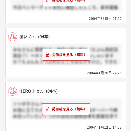
今日ベンマーケット本社に確認したところ、新卒募集
はまだ行っていないそうです。5月頃に募集の発表が
2004年3月5日 21:22
ある可能性があると私は読んでいます。
だからベンマーケットを考えている方、まだまだ大丈
夫ですよ（＾＾）ご安心を。気になる方は、こまめに
あい
(04卒)
さん
ダイヤモンドLEAD就活ナビをCHECK！！
みなさんに質問です！神奈川県川崎の（たぶん西武百
貨店？）ベネトンで働いていた方いらっしゃいます
か？たぶんもうつぶれたところなんですけど。できた
らそこのお店の雰囲気や店長がどんな人だったかを教
2004年1月20日 22:26
えていただきたいです。よろしくお願いします！
HERO♪
(04卒)
さん
＞ツボ子さんへ
お役に立てたのなら幸いです。私は定員オーバーで締
め切っていたいくつかの会社の説明会等を直接交渉で
参加させていただいたことがあるので、もしかしたら
2004年1月12日 14:02
があるかもしれないですよ。絶対とは言えないです