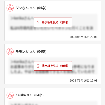
ジンさん
(04卒)
さん
＞kerikaさんへ
私は6月頃内定をいただいてベネトンに行くことを決
めましたが、8月頃に一枚の暑中見舞いの葉書がきて
2003年9月16日 20:06
から何も音沙汰がありません。
ちなみに内容は現在入社前研修の準備を進めている、
来月初頭には詳細をお送りしますってことだったので
モモンガ
(04卒)
さん
待っているのですが未だに連絡無しなのでとても不安
に思っています。
＞Kerikaさんへ
kerikaさんは何か動きありましたか？
お返事ありがとうございました！とても参考になりま
したよ。やはり全国勤務できる人を採用していたので
すね。早く結論を急がなければ…と焦るほど答えを見
2003年9月16日 15:08
失ってしまうようで、自分自身の優柔不断さに嫌気が
さす毎日です。でも、これからの自分自身の仕事なの
で、納得のいく答えをしっかり見つけるべきですよ
Kerika
(04卒)
さん
ね。って何か語ってしまってごめんなさい。ほんと、
お互い悩みまくりましょう（＾＾）