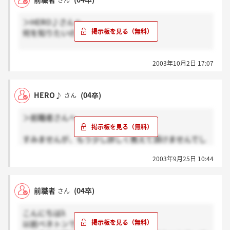
さん
＞HERO♪さんへ
何を知りたいのですか？
・仕事内容は、接客が超が付くほど中心になります。
2003年10月2日 17:07
・接客が出来ないと相当厳しいことになります。
・全店の個人売りランキングが毎月出されて順位が
わ かります。
HERO♪
(04卒)
さん
＞前職者さんへ
すみませんが、もう少し詳しく教えて頂けませんでし
ょうか？ここしか情報源が無いので何卒よろしくお願
2003年9月25日 10:44
い致します。
質問ばかりですみません。
前職者
(04卒)
さん
こんにちはλ
以前ベネトンで働いていた者です