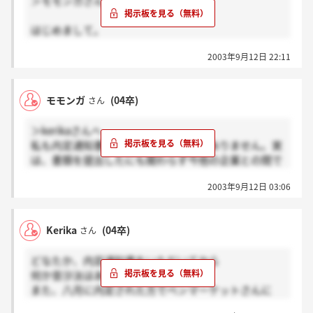
＞モモンガさんへ
はじめまして。
私も近畿採用なのですが、面接の際に私も気になった
2003年9月12日 22:11
ので大阪採用の件きいてみたのですが
やはりハッキリとは言とわなかったのですが
予定としては全国転勤・全国勤務可能な方を前提に採
モモンガ
(04卒)
さん
用をしていますので、検討はします。とは言っていま
した。
＞kerikaさんへ
やはり伺った内容では関東。とくに東北の勤務の
私も内定通知書が届いてから音沙汰がありません。実
可能性が高そうでした。正直、その点で迷っていま
は、書類を提出したにも関わらず今他の企業との間で
す。年間休日ですが一応普通にあるみたいですが、休
入社を迷っています。今回の採用は大阪は欠員が無い
日出勤も普通にあるようです。
2003年9月12日 03:06
ので東北か関東のみと書き込みをされた方がいました
が、本当なのでしょうか。年間の休日とか細かい所に
少し不明な点があるので、もしご存知であれば教えて
Kerika
(04卒)
さん
下さい！
どなたか、内定通知書をいただいてから
何か音沙汰はありましたでしょうか？
また、八月に内定された方でベンマーケットさんに
決めた方はいらっしゃいますか？