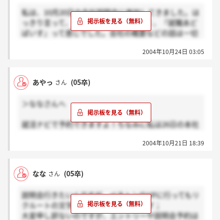
11/5必着で送付』ということで、去年の選考と変わり
私は、10月20日の会社説明会に参加してきました。は
ないみたいです。
っきり言って、『会社説明会』ではなく、『就職あど
ばいす』って感じでした。会社の概要などの話は一切
ぜずに終わってしまい、何だか変な違和感を感じまし
2004年10月24日 03:05
た。でも、横浜のワールドポーターのベネトンの店長
サンのお話しを生で聞けたことは良かったです。
筆記試験は合格をいただくことが出来、t
あやっ
(05卒)
さん
＞ななさんへ
就活ナビで予約できますよ！ちなみに私は26日の本社
の説明会に行きます。
2004年10月21日 18:39
なな
(05卒)
さん
説明会行きたいんですが、ベネトンのHPに行ってもリ
クルートの文字が見つけられずにいます；
大変申し訳ないのですが、エントリーや説明会予約は