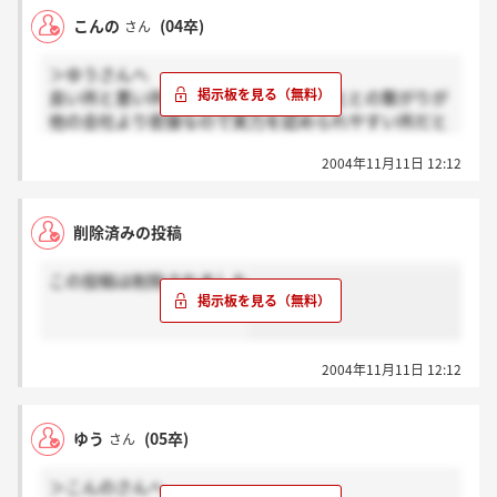
ジできないので、その辺も教えてください。こんのさ
こんの
(04卒)
さん
んがいたお店では、上下関係は厳しかったのですか?
＞ゆうさんへ
良い所と悪い所ですか・・・良い所は上との繋がりが
他の会社より密接なので実力を認められやすい所だと
思います。社長が店に来たりすることもありますし、
2004年11月11日 12:12
月に何度かその他の上の方もいらっしゃいます。
悪い所は、完全売り上げ主義な所だと思いますね。店
削除済みの投稿
長の質というか性格、経営方針によっても違うと思う
のですが、店は殆ど店長独裁のようなものなので 配
この投稿は削除されました
属される店の店長次第だと思います。
後はやはりボーナス有と書かれているのにな実際はな
い、事前研修もあるところとないところがあったりし
ますし、あとは売り上げが上がらなかったり、店長に
2004年11月11日 12:12
気に入られないと即刻クビになるところですか
ね・・・。
ゆう
(05卒)
さん
面接では確か、志望動機を聞かれたと思います。あと
＞こんのさんへ
はやる気を見せて、自分を出せればいいと思います