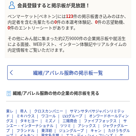
会員登録すると掲示板が見放題！
ベンマーケット[ベネトン]には
123
件の掲示板書き込みのほか、
内定者を含む先輩たちの
0
件の本選考体験記、
0
件の志望動機、
0
件のエントリーシートがあります。
その他にみん就に集まった約2万9000件の企業掲示板や就活生
による面接、WEBテスト、インターン体験記やリアルタイムの
内定情報をご覧いただけます。
繊維/アパレル服飾の掲示板一覧
繊維/アパレル服飾の他の企業の掲示板を見る
東レ
帝人
クロスカンパニー
サマンサタバサジャパンリミテッ
ド
ミキハウス
ワコール
LVJグループ
オンワードホールディン
グス
タキヒヨー
ミズノ
三陽商会
ファイブフォックス
サ
ンエー・インターナショナル
ツツミ
アシックス
ジャヴァグルー
プ
フランドル
東洋紡
ジュングループ
キャン
たけうちグル
ープ
イトキン
瀧定名古屋
エフ・ディ・シィ・フレンズ
ケ