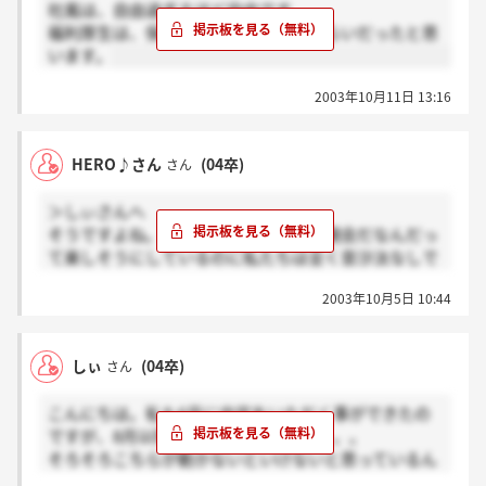
社風は、自由過ぎるほど自由です。
福利厚生は、保険・年金、住宅手当くらいだったと思
います。
2003年10月11日 13:16
HERO♪さん
(04卒)
さん
＞しぃさんへ
そうですよね。私の周りの友人達は懇親会だなんだっ
て楽しそうにしているのに私たちは全く音沙汰なしで
すもんね。不安とともになにか寂しいですもんね。
2003年10月5日 10:44
せっかくこうして同じ境遇にいるのですから、どうに
かして交流をもちたいものですね。
しぃ
(04卒)
さん
こんにちは。私も6月に内定をいただく事ができたの
ですが、8月以降音沙汰がありません。。。
そろそろこちらが動かないといけないと思っているん
ですが皆さんは如何ですか？？