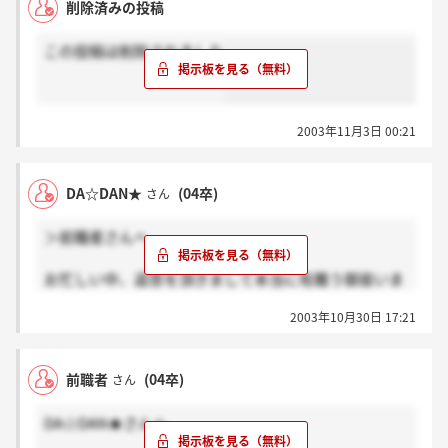
削除済みの投稿
はどの様な方法をとられておられたのでしょうか？
この投稿は削除されました
A、ランキングに載ることが評価される唯一の方法で
はないでしょうか？
あんさんへ
2003年11月3日 00:21
後、私事で申し訳ないのですがあまり自身のことがバ
レる記述は止めていた方がいいと思いますよ。
DA☆DAN★
(04卒)
さん
＞前職者さんへ
お忙しい中、返答を頂きまして本当に有難う御座いま
す。本当に助かっています。
2003年10月30日 17:21
まず、賞与有の記入の件なのですが私はダイヤモンド
ナビの待遇の箇所を見た際には賞与年二回とあり、一
前職者
(04卒)
さん
応プリントアウトしておいた用紙があるのですが
やはりそう記されていました。。ですが、ボーナスは
DA☆DAN★さんへ
無いんですね・・。数社内定後、悩んだ挙句に進路を
ベンマーケットさんに決めたため、ナビ記載事項と待