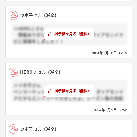
が。
あと、同じ会社でも、ナビごとにちょっと違ってた
ツボ子
(04卒)
さん
りするので、いろいろ見てみることをオススメしま
す。一つのナビにしか掲載していない会社もあります
＞HERO♪さん
し。とにかく、どういう形だとしても、お互い悩みに
情報ありがとうございます！！早速ダイアモンドナ
悩んで、がんばりましょう！！
ビに登録をしました！！
何かの文章の拝借ですが、「どんな選択をしたとして
しかしエントリー欄が無くなっていて…もう締め切っ
も、それが自分の望んだ世界だと信じて。。。」みた
2004年1月10日 06:19
ちゃたんですかね？今度直接問い合わせてみます。何
いな感じでね♪
より情報提供ありがとうございました！リクナビにし
か登録していなかったので視野も広がり、大変助かり
HERO♪
(04卒)
さん
ました。しつこいようですが、ありがとうございま
す。
＞ツボ子さん
シーズン毎の支給とは別ではないでしょうか？ボー
ベンマーケットさんに関してはですが、ダイアモンド
ナスはもらえないみたいですし…業績によりけりだと
ナビからエントリーできましたよ。シーズン毎の支給
思います。
というのはボーナスとはまた別のものなんでしょうか
2004年1月9日 17:58
ねぇ？
ツボ子
(04卒)
さん
どなたか様々な情報をお持ちの方いらっしゃいません
か？よろしくお願い致します。