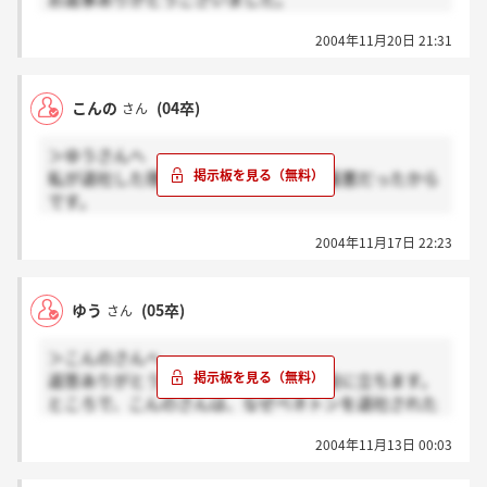
けっこうひどい感じですね(＞＜))。。
2004年11月20日 21:31
先日、面接を受けてきました。面接と言うよりも…個
人の説明会って感じでした。ほとんど質問はされず、
一方的な感じでした。こんのさんが「事前研修もある
こんの
(04卒)
さん
ところとないところがあったりします」とおっしゃっ
ていたので、その時に質問してみました。
＞ゆうさんへ
しかし、他社と比べると研修はあまりないと言う答え
私が退社した理由は職場の人間関係が最悪だったから
で、この企業で大丈夫かという風に思いました。
です。
上下関係がすごく厳しく、店長独裁で、ちょっとした
2004年11月17日 22:23
ミスでもひどく罵られたり、接客出来ないように妨害
してきたりされていたからです。
なので、自分から退社しました。
ゆう
(05卒)
さん
正直ここの会社は出入りが激しいです。
＞こんのさんへ
返答ありがとうございました。とても役に立ちます。
社風は自由ですね。接客のマニュアルみたいなものは
ところで、こんのさんは、なぜベネトンを退社された
ありのですが あとは自分のやり方次第って感じで
のですか？自分から辞めたのですか?それとも…。差
す。
2004年11月13日 00:03
し支えなければ、教えてください。正直ベネトンの社
風といいますか、そういうものが見えてこなくイメー