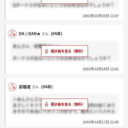
Qボーナスが出ないというのは本当なのでしょうか？
遇が違っていて正直ショックです。
A：正社員も店長も1年以上勤めている人でももらって
2003年10月30日 11:07
いる人はいませんよ。まず、もらえないと考えて間違
あと配属に関しての質問なのですが、前職者さんの時
いないと思います
は希望なども考慮していただけましたでしょうか？配
属方法がどのようなものなのかハッキリしていないの
DA☆DAN★
(04卒)
さん
Q募集要項にも年二回賞与あり
で、もし宜しければお伺いしたいと思っております。
A：私も求人票を見たことがありますが、疑問です
あんさん・前職者さんへ
ね。答えは上記と同じです。
また、人事面などの評価方法は個人予算達成以外の他
にはどの様な方法をとられておられたのでしょうか？
ボーナスが出ないというのは本当なのでしょうか？
Q昇給は実績による。
募集要項にも年二回賞与ありで、昇給は実績による。
A：昇給は、個人売り制度である金額以上売り上げる
最後になるのですが、あんさんもおっしゃられている
2003年10月18日 12:42
と記されていましたのでそんな事は無いと思うのです
ともらえるインセンティブ制度がありますが、それ以
のですが、賞与は無いにしろ、給与額はそれなりに
が・・。あんさんは五ヶ月で退職なさっておられます
外では疑問です。
いただけるとの事ですが基本給や転勤頻度・その際の
が、一年目の夏のボーナスは無いにしろ、冬はあった
費用面などもお答えできる範囲でよろしければ、お伺
前職者
(04卒)
さん
のではないでしょうか？あと、配属店舗によっての良
Q配属店舗によっての良し悪しがある
いしたいと思っております。
し悪しがあるのは元々覚悟はしていましたが、研修や
A：配属先の店長によって大きく変ってくると思いま
＞あんさんさん
内定者セミナーなどは御座いましたか?全く今になっ
す。また、先輩（アルバイト）も関わってきます。お
質問ばかりして申し訳御座いません。
まさしくそうですね。サービス残業も当然の如くあり
ても連絡が無いので少し気になりました。
店によってやり方が違うので最初は疑問を持つことが
何かと不安も御座いましてたくさん質問してしまいま
ますので本当にベネトンが好きで、販売というスキル
お忙しいところ申し訳ありませんが、返答していただ
多いかもしれません。
した。お時間が御座いましたら、またお答えしていた
を伸ばしたい人向けですね。ある意味、接客のエキス
けると助かります。
だけると助かります。
2003年10月17日 21:45
パートになれる会社です。
Q研修や内定者セミナーなどは御座いましたか?