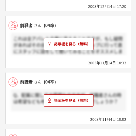
ン」なわけで。。。その服を良く見せるのも悪く見せ
2003年12月14日 17:20
るのもスタッフの「動き」ではないでしょうか。難し
いですが。。。どう思います？上記のように、こんな
風にもっと色々お話しませんか？
前職者
(04卒)
さん
これは全アパレル企業に言えることですが、もし疑問
があればその会社の運営しているショップに行って直
にスタッフに話をして聞いてみることをオススメしま
す。後、私の経験としてアパレルで働くならバイトか
2003年11月14日 18:32
ら入って職場環境を見て探す方が良いと思われます。
前職者
(04卒)
さん
Q、配属に関しての質問なのですが、前職者さんの時
は希望なども考慮していただけましたでしょうか？
A、人の足りてないところになることが100％でしょう
2003年11月4日 10:02
ね
Q、人事面などの評価方法は個人予算達成以外の他に