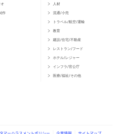
ジオ
人材
制作
流通/小売
トラベル/航空/運輸
教育
建設/住宅/不動産
レストラン/フード
ホテル/レジャー
インフラ/官公庁
医療/福祉/その他
タマーハラスメントポリシー
企業情報
サイトマップ