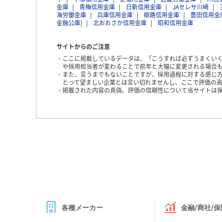
金庫
青梅信用金庫
日新信用金庫
JAセレサ川崎
海労働金庫
兵庫信用金庫
姫路信用金庫
豊田信用金
金融公庫]
北おおさか信用金庫
昭和信用金庫
サイトからのご注意
ここに掲載しているデータは、「こうすれば必ずうまくい
や採用担当者が変わることで前年と大幅に変更される場合
また、言うまでもないことですが、採用過程に対する感じ
とって望ましい企業とは言い切れませんし、ここで評価の高
掲載された内容の真偽、評価の信頼性について当サイトは
各種メーカー
金融/商社/保