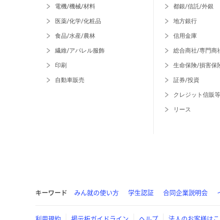
電機/機械/材料
都銀/信託/外銀
医薬/化学/化粧品
地方銀行
食品/水産/農林
信用金庫
繊維/アパレル服飾
総合商社/専門商
印刷
生命保険/損害保
自動車販売
証券/投資
クレジット信販
リース
キーワード
みん就の使い方
学生認証
合同企業説明会
利用規約
掲示板ガイドライン
ヘルプ
法人のお客様はこ