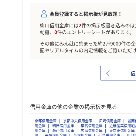
会員登録すると掲示板が見放題！
柳川信用金庫には
2
件の掲示板書き込みのほ
動機、
0
件のエントリーシートがあります。
その他にみん就に集まった約2万9000件の
記やリアルタイムの内定情報をご覧いただ
信
信用金庫の他の企業の掲示板を見る
京都信用金庫
京都中央信用金庫
尼崎信用金庫
城南
用金庫
朝日信用金庫
巣鴨信用金庫
近畿産業信用組
用金庫
瀬戸信用金庫
広島信用金庫
東京東信用金庫
甲
平塚信用金庫
芝信用金庫
近畿労働金庫
川口