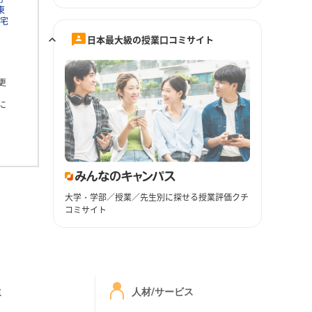
東
住宅
日本最大級の授業口コミサイト
更
に
大学・学部／授業／先生別に探せる授業評価クチ
コミサイト
ミ
人材/サービス