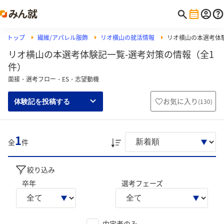
トップ
繊維/アパレル服飾
リオ横山の就活情報
リオ横山の本選考体
リオ横山の本選考体験記一覧-選考対策の情報（全1
件）
面接・選考フロー・ES・志望動機
お気に入り
(
130
)
体験記を投稿する
1
全
件
絞り込み
卒年
選考フェーズ
内定者のみ