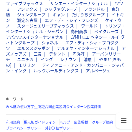
ファイブフォックス
サンエー・インターナショナル
ツツ
ミ
アシックス
ジャヴァグループ
フランドル
東洋
紡
ジュングループ
キャン
たけうちグループ
イトキ
ン
瀧定名古屋
エフ・ディ・シィ・フレンズ
ケイ・ウ
ノ
スタージュエリーブティックス
ワールド
トリンプ・
インターナショナル・ジャパン
島田商事
ベイクルーズ
アバハウスインターナショナル
LVMHモエ ヘネシー・ルイ ヴ
ィトングループ
シャネル
エフ・ディ・シィ・プロダク
ツ
エルメスジャポン
ナルミヤ・インターナショナル
ア
ズノゥアズ
三貴
デサント
卑弥呼
アーバンリサー
チ
ユニチカ
イング
レナウン
清原
やまと[きも
の]
モリリン
ティファニー・アンド・カンパニー・ジャパ
ン・インク
ルックホールディングス
アルページュ
キーワード
みん就の使い方
学生認証
合同企業説明会
インターン
授業評価
利用規約
掲示板ガイドライン
ヘルプ
広告掲載
グループ規約
プライバシーポリシー
外部送信ポリシー