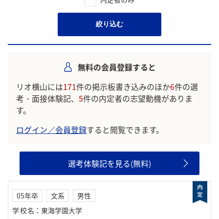
絞り込む
無料の会員登録すると
リオ横山には
171
件の掲示板書き込みのほか
6
件の選
考・面接体験記、
5
件の内定者の志望動機がありま
す。
ログイン／会員登録
すると閲覧できます。
選考体験記を見る(無料)
05年卒
文系
男性
学校名
：
東海学園大学