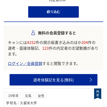
絞り込む
無料の会員登録すると
キャンには
4152
件の掲示板書き込みのほか
204
件の
選考・面接体験記、
123
件の内定者の志望動機があり
ます。
ログイン／会員登録
すると閲覧できます。
選考体験記を見る(無料)
19年卒
文系
女性
学校名
：
久留米大学