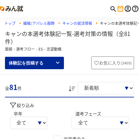
トップ
繊維/アパレル服飾
キャンの就活情報
キャンの本選考体験記
キャンの本選考体験記一覧-選考対策の情報（全81
件）
面接・選考フロー・ES・志望動機
お気に入り
(
3469
)
体験記を投稿する
81
全
件
絞り込み
卒年
選考フェーズ
内定者のみ