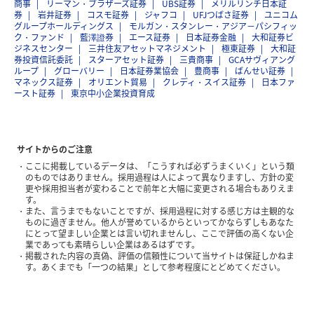
商事
リーマン・ブラザーズ証券
UBS証券
メリルリンチ日本証
券
岩井証券
コスモ証券
ジャフコ
UFJつばさ証券
ユニコム
グループホールディングス
モルガン・スタンレー・アジア－パシフィッ
ク・ファンド
藍澤證券
エース証券
日本証券金融
大和証券ビ
ジネスセンター
三井住友アセットマネジメント
極東証券
大和証
券投資信託委託
スターアセット証券
三貴商事
GCAサヴィアング
ループ
グローバリー
日本証券業協会
豊商事
ばんせい証券
マネックス証券
オリエント貿易
クレディ・スイス証券
日本ファ
ースト証券
東京中小企業投資育成
サイトからのご注意
ここに掲載しているデータは、「こうすれば必ずうまくいく」という類
のものではありません。採用過程は人によって異なりますし、方針の変
更や採用担当者が変わることで前年と大幅に変更される場合もありえま
す。
また、言うまでもないことですが、採用過程に対する感じ方は主観的な
ものに過ぎません。他人が誉めているからといってかならずしもあなた
にとって望ましい企業とは言い切れませんし、ここで評価の高くない企
業であっても素晴らしい企業はあるはずです。
掲載された内容の真偽、評価の信頼性について当サイトは保証しかねま
す。あくまでも「一つの結果」として参考程度にとどめてください。