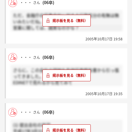
・・・
(06卒)
さん
際し、適切な対応を取るべく万全を期しています。
ただ、金融庁の証券会社に対する行政処分の有無は無
いみたいだね。。。
自己資本規制比率 証券取引法等 東証取引参加者規程
営業に関しては、誠実なのかな？
等
140％を下回ったとき 金融庁に届出を要する。 東証に
2005年10月17日 19:58
所定の報告書で報告する。
120％を下回ったとき 金融庁は、業務の方法の変更を
命じ、財産の供託その他監督上必要な事項を命ずるこ
・・・
(06卒)
さん
とができる。 東証市場における有価証券の売買等の停
止又は制限を行うことができる。
さらに、この会社の詳細を有価証券報告書から引っ張
100％を下回ったとき 金融庁は、3月以内の期間を定
ってきました。。。
めて業務の全部又は一部の停止を命ずることができ
EDINETで見れるから見てみて
る。
平成13年3月31日
だそうだよ
2005年10月17日 19:35
平成14年3月31日
平成15年3月31日
平成16年3月31日
・・・
(06卒)
さん
平成17年3月31日
(1) 提出会社の状況
234.3％
平成17年3月31日現在