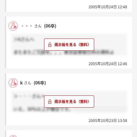
2005年10月24日 12:48
・・・
(06卒)
さん
＞kさんへ
またまたご冗談を。。。東京証券取引所の資料よ
り。。。
2005年10月24日 12:46
証券取引法では、自己資本規制比率の120％維持義
務が規定されており、それを下回った場合、金融庁は
その証券会社に対して監督命令を発することができる
k
(06卒)
さん
こととなっています。
＞・・・さんへ
また、東証としても、証券市場の安定性確保の観点か
ら、取引参加者の財務状況をモニターし、適時適切に
いえ、30％以上が健全です。
必要な措置を取ることとしています。具体的には、取
引参加者から自己資本規制比率等の報告をいただき、
2005年10月23日 13:58
その水準に応じて売買の制限や停止等の対応を行うこ
ととしています。現在、東証では取引参加者の財務状
況に関するモニタリング体制を強化し、不測の事態に