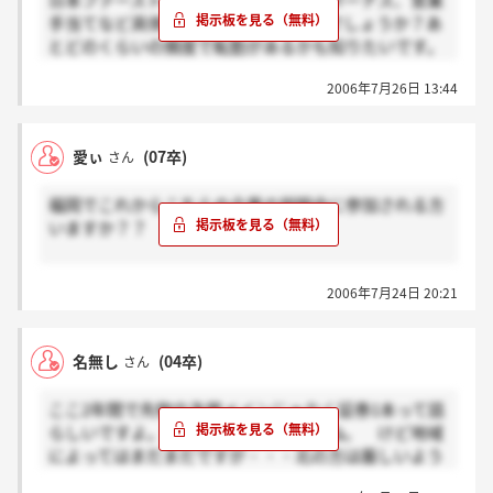
日本ファースト証券の給料の伸び率とボーナス、営業
つき、取引対象通貨、取引の数量、約定数値、売買の
手当てなど具体的に教えてもらえないでしょうか？あ
別及び既に成立している取引を期限前に決済すること
とどのくらいの頻度で転勤があるかも知りたいです。
について、顧客の同意を得ないで定めることができる
知ってる方よろしくお願いします。
ことを内容とする受託契約を締結した上で、平成17年
2006年7月26日 13:44
7月1日から同18年4月28日までの間、取引を執行し
た。
金融先物取引法の一部を改正する法律（平成16年法
愛ぃ
(07卒)
さん
律第159号）附則第2条第1項によって当該証券会社が
行った上記契約の締結行為は、同法附則第2条第2項に
福岡でこれからこちらの企業の説明会に参加される方
おいて適用する金融先物取引法第76条第3号に規定す
いますか？？
る「取引の数量、約定数値その他の内閣府令で定める
事項について、顧客の同意を得ないで定めることがで
やっぱり先物なんでしょうか？
きることを内容とする受託契約等を締結すること」に
2006年7月24日 20:21
該当すると認められる。
福岡は違うって聞いて迷ってて‥
(2)
名無し
(04卒)
さん
不招請勧誘等
? 日本ファースト証券株式会社は、平成17年8月
ここ2年間で先物や為替メインじゃなく証券1本って話
25日から同18年3月13日までの間、FX取引の受託等を
らしいですよ。体質改善ってやつですね。 けど地域
内容とする契約（以下「受託契約等」という。）の締
によってはまだまだですが・・・北の方は厳しいよう
結の勧誘の要請をしていない顧客16名に対し訪問し又
ですが・・・