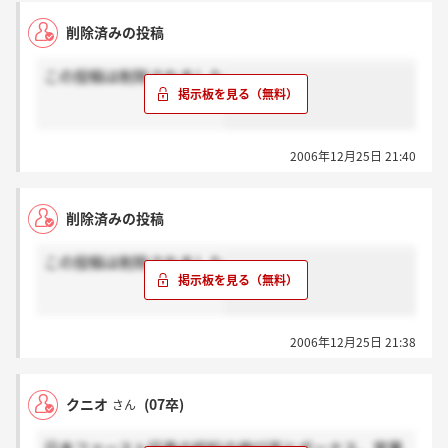
------------------------------------------------------------------------
削除済みの投稿
--------
この投稿は削除されました
1 ．勧告の内容
関東財務局長が日本ファースト証券株式会社（東京
都中央区、代表取締役社長 太田 清和、資本金26億
2006年12月25日 21:40
円、役職員298名）を検査した結果、下記のとおり当
該証券会社及び当該証券会社の使用人に、法令違反の
事実が認められたので、本日、証券取引等監視委員会
削除済みの投稿
は、内閣総理大臣及び金融庁長官に対して、金融庁設
置法第20条第1項の規定に基づき、行政処分及びその
この投稿は削除されました
他の適切な措置を講ずるよう勧告した。
2
．事実関係
2006年12月25日 21:38
(1) 取引一任勘定取引の受託契約等を締結する行
為
日本ファースト証券株式会社は、平成17年7月1日か
クニオ
(07卒)
さん
ら同18年3月17日までの間、顧客26名との間で、外国
為替証拠金取引（以下「FX取引」という。）の受託に