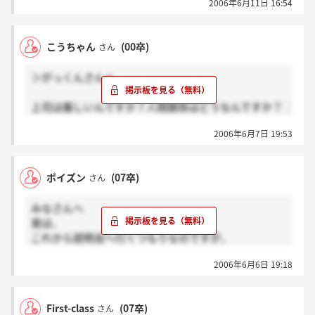
は電話をかけて、受託契約等の締結の勧誘を行った。
2006年6月11日 16:54
名古屋や大阪や福岡は管轄が違うので証券しか行って
? また、当社は、平成17年9月5日から同年11月4日
いません、今は
までの間、受託契約等を締結しない旨の意思を表示し
た顧客1名に対し訪問し又は電話をかけて、受託契約
こうちゃん
(00卒)
さん
等の締結の勧誘を、継続して複数回行った。
＞がっくんさんへ
金融先物取引法の一部を改正する法律附則第2条
第1項によって当該証券会社が行った、上記?の行為は
上司は厳しいんですか？人間関係はどうなんですか？
同法附則第2条第2項において適用する金融先物取引法
第76条第4号に規定する「受託契約等の締結の勧誘の
2006年6月7日 19:53
要請をしていない一般顧客に対し、訪問し又は電話を
かけて、受託契約等の締結を勧誘すること」に該当
ポイズン
(07卒)
し、上記?の行為は同法第76条第5号に規定する「受託
さん
契約等の締結の勧誘を受けた顧客が当該受託契約等を
締結しない旨の意思を表示したにもかかわらず、当該
みなさんへ
勧誘を継続すること」に該当すると認められる。
実は、
これから説明会へ行くつもりなのですが、
(3)
2006年6月6日 19:18
届出されていないみなし有価証券を募集により取得
本当のところ、
させる行為
このファースト証券は、どう思いますか？
日本ファースト証券株式会社は、平成18年2月1日か
First-class
(07卒)
さん
ら同年3月31日までの間、証券取引法第2条第2項の規