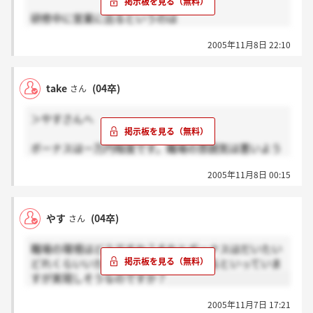
研修中に営業に出るというのは
外務員資格を取らずにということですか？
2005年11月8日 22:10
だとしたら・・・。
take
(04卒)
さん
＞やすさんへ
ボーナスは一万円程度です。職場の雰囲気は悪いよう
におもいます。例えば人間関係も上司となじめない新
2005年11月8日 00:15
人が多かったようにおもいます。入社するとすぐ即戦
力扱いなので苦労すると思います、研修中から営業に
でるのでやっていることはめちゃだと思います。上場
やす
(04卒)
さん
に関しては程遠いでしょう。自己資本比率の関係で
す。最近ひっかかっているので最短で3年はかかるで
職場の環境はどうですか？それとボーナスはだいたい
しょう。一度ひっかかると振り出しにもどるのでいつ
どれくらいいただきましたか？上場するといっていま
になるかはわかりません。
すが実現しそうなのですか？
2005年11月7日 17:21