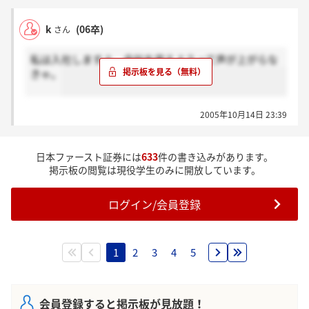
k
(06卒)
さん
(2) 労働組合の状況
労働組合は結成されておりませんが、労使関係は円満
私は入社しますよ。会社を変えようって声が上がらな
に推移しております。
きゃ。
有価証券取引書にはこう書いてあったよ
2005年10月14日 23:39
日本ファースト証券には
633
件の書き込みがあります。
掲示板の閲覧は現役学生のみに開放しています。
ログイン/会員登録
1
2
3
4
5
会員登録すると掲示板が見放題！