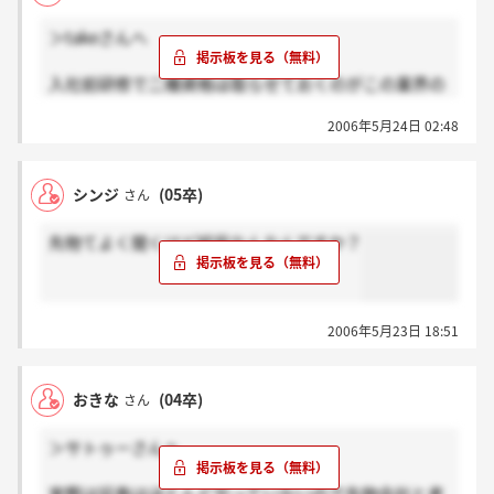
定により有価証券とみなされる同項第3号に定める匿
＞takeさんへ
名組合契約に基づく権利（以下「当該みなし有価証
券」という。）の取得の申込みの勧誘を行っている。
入社前研修で二種資格は取らせておくのがこの業界の
当該みなし有価証券の発行者は、当該みなし有価証
常だよね？
券について、少人数私募により行うため証券取引法第
2006年5月24日 02:48
4条第1項に基づく内閣総理大臣に対する届出をしてい
なかったが、当社元社長室室長（平成18年7月執行役
員事業企画本部長に就任。）は、その業務に関し、名
シンジ
(05卒)
さん
古屋及び大阪支店の営業員に指示し、少なくとも95名
の個人顧客等を相手方として、訪問により商品概要及
先物てよく聞くけど結局なんなんですか？
び申込み手順について詳細に記載したパンフレットを
交付するなどして当該みなし有価証券の勧誘を行い、
両支店で計15名の顧客に対して27口を取得させ、27百
万円の払込みを受けていたことが認められた。
2006年5月23日 18:51
当該証券会社及び当該証券会社の使用人が行った上
記の行為は、証券取引法第15条第1項に違反すると認
められる。
おきな
(04卒)
さん
＞サトゥーさんへ