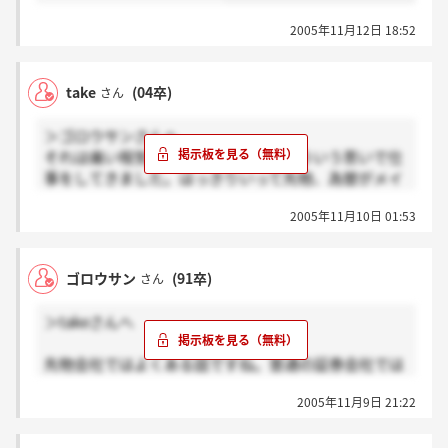
ります。
2005年11月12日 18:52
当社は、創業からの経過年数が短いため従業員の定
着率が低く、従業員数は最近1年間において、356名が
入社し、208名が退職しております。
take
(04卒)
さん
以上は平成16年10月31日提出の日本ファ証券の有価証
券報告書なんですが、平均勤続年数が0．6年ってすご
＞ゴロウサンさんへ
く短いような気がするんですが、、やっぱり証券（先
それは痛い程気持ちは分かります。そういう思いで仕
物？）業界ってきついんでしょうか？
事をしてきました。はっきりいって先物、為替がメイ
ンの会社は避けて通るのがベストだと思います。全員
2005年11月10日 01:53
辞めましたからね。
それと実体験したのですが、先物で仕事をするとデメ
リット
ゴロウサン
(91卒)
さん
があります。客は大抵会社社長なので辞めて転職する
とき非常に苦労しますよ。ほとんどのひとが押し売り
＞takeさんへ
的な売り方で商品を買ったりまいなすをだしたりして
いるので転職する際受けれない企業もありました。こ
先物会社ではよくある話ですね。普通の証券会社では
れほど辛いものはありませんよ。関心があり飛び込む
まずありえないのですが。そんなことで経歴に傷がつ
気持ちがあるならそのくらいの覚悟は必要ですよ。
2005年11月9日 21:22
いたら泣くに泣けません。