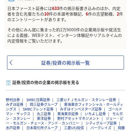
日本ファースト証券には
633
件の掲示板書き込みのほか、内定
者を含む先輩たちの
10
件の本選考体験記、
6
件の志望動機、
2
件
のエントリーシートがあります。
その他にみん就に集まった約2万9000件の企業掲示板や就活生
による面接、WEBテスト、インターン体験記やリアルタイムの
内定情報をご覧いただけます。
証券/投資の掲示板一覧
証券/投資の他の企業の掲示板を見る
野村證券
SMBC日興証券
三菱ＵＦＪモルガン・スタンレー証券
みずほ証券
岡三証券グループ
東海東京フィナンシャル・ホールディ
ングス
SMBCフレンド証券
みずほインベスターズ証券
ゴールド
マン・サックス
丸三証券
東海東京証券
いちよし証券
モルガ
ン・スタンレー
東洋証券
野村アセットマネジメント
ジェー・ピ
ー・モルガン・チェース・アンド・カンパニー
シティグループ証券
水戸証券
日本取引所グループ
三菱UFJ投信
バークレイズ
岡藤