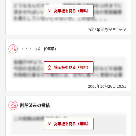
どうなるんだろう。。。時限処置で登録を12月までに
済ませればいいとはいっても、改正外為法の登録義務
を果たしていないじゃないか。この会社。。。
金融庁の『一般のみなさんへ』のコンテンツの外国証
2005年10月26日 19:18
拠金取引についての欄参照。。
登録済ませられないと外為取引できなくなる
ぞ。。。
・・・
(06卒)
さん
いよいよ証券業に本格参入するのか？それとも。。。
そうでないと、この会社の収益源たたれちゃうよね。
金融庁HPより。。。
まあ、12月までに登録できれば問題ないけど。。。
今回の法改正により、外国為替証拠金取引などの金融
先物取引業を行う場合には、法令に基づく登録が必要
となりました。そのため、投資家の皆様が外国為替証
2005年10月26日 18:51
拠金取引を行われる際には、その金融先物取引業者が
法令に基づいた登録を受けた業者であるかどうか確認
されることが大切です。
削除済みの投稿
そんでもって、この会社が登録されているか調べて
みたら。。。登録されてない！ どうなるんだろ
この投稿は削除されました
う。。。
12月までに登録すればよいとのことですが。。。