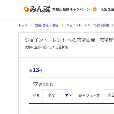
体験記投稿キャンペーン
人気企
トップ
建設/住宅/不動産
ジョイント・レントの就活情報
Post
Ranking
PickUp
投稿する
ランキングを見る
注目の企業特集
ジョイント・レント への志望動機・志望理
実際に企業に提出した志望動機
Vote
投票する
13
全
件
動画で知ろう！業界・
絞り込み
卒年
選考フェーズ