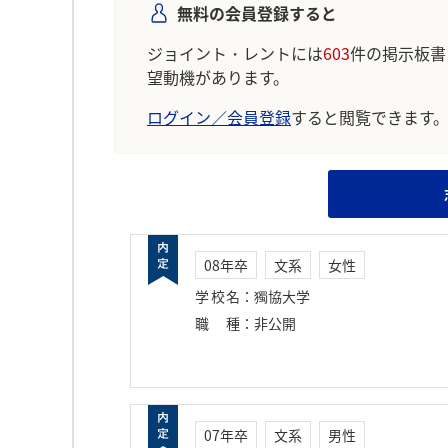
無料の会員登録すると
ジョイント・レントには
603
件の掲示板書
望動機があります。
ログイン／会員登録
すると閲覧できます
08年卒
文系
女性
学校名
：
獨協大学
職種
：
非公開
07年卒
文系
男性