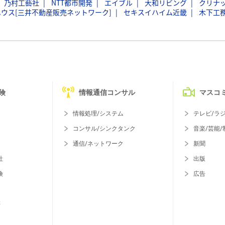
乃村工藝社
NTT都市開発
エイブル
大和リビング
クリナ
ウス[三井不動産販売ネットワーク]
セキスイハイム近畿
木下工
険
情報通信コンサル
マスコ
情報処理/システム
テレビ/ラ
コンサル/シンクタンク
音楽/芸能/
通信/ネットワーク
新聞
社
出版
険
広告
等