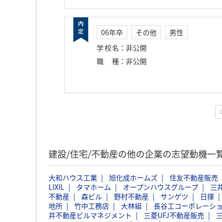
06年卒
その他
男性
学校名
：
非公開
職種
：
非公開
建設/住宅/不動産の他の企業の志望動機一
大和ハウス工業
旭化成ホームズ
住友不動産販売
LIXIL
タマホーム
オープンハウスグループ
三
不動産
森ビル
野村不動産
サンゲツ
日揮
地所
竹中工務店
大林組
長谷工コーポレーシ
井不動産ビルマネジメント
三菱UFJ不動産販売