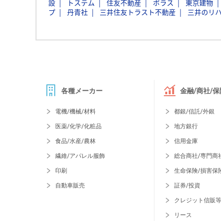
設
トステム
住友不動産
ポラス
東京建物
プ
丹青社
三井住友トラスト不動産
三井のリハ
各種メーカー
金融/商社/保
電機/機械/材料
都銀/信託/外銀
医薬/化学/化粧品
地方銀行
食品/水産/農林
信用金庫
繊維/アパレル服飾
総合商社/専門商
印刷
生命保険/損害保
自動車販売
証券/投資
クレジット信販
リース