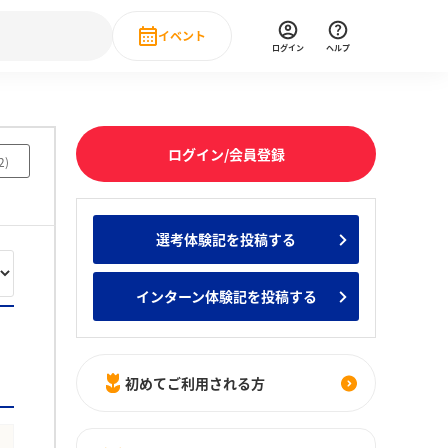
イベント
ログイン
ヘルプ
Event
の新卒就職人気企業ランキング
みんなのインターン人気企業ランキン
直近のイベント一覧
ログイン/会員登録
2
)
もっと見る
 IT・DX現場社員インタビュー
選考体験記を投稿する
の新卒就職人気企業ランキング
みんなのインターン人気企業ランキン
インターン体験記を投稿する
初めてご利用される方