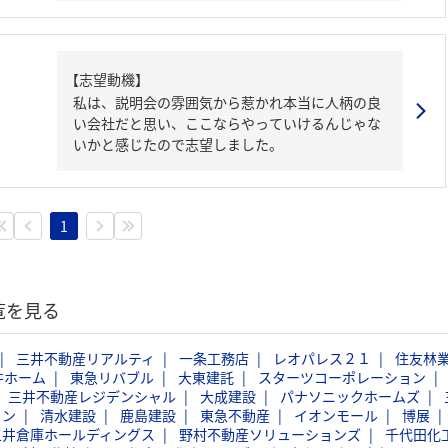
【志望動機】
私は、説明会の雰囲気から惹かれ本当に人柄の良
い会社だと思い、ここならやっていけるんじゃな
いかと感じたので志望しました。
1
覧を見る
三井不動産リアルティ
一条工務店
レオパレス２１
住友林
井ホーム
東急リバブル
大東建託
スターツコーポレーション
三井不動産レジデンシャル
大成建設
パナソニックホームズ
ョン
清水建設
鹿島建設
東急不動産
イオンモール
博展
三井倉庫ホールディングス
野村不動産ソリューションズ
千代田化