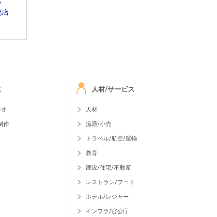
ッ
務店
ミ
人材/サービス
ジオ
人材
制作
流通/小売
トラベル/航空/運輸
教育
建設/住宅/不動産
レストラン/フード
ホテル/レジャー
インフラ/官公庁