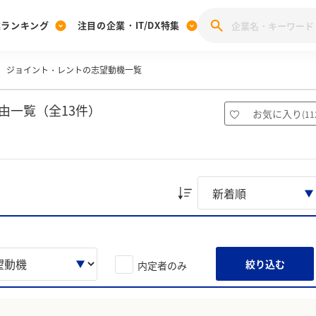
業ランキング
注目の企業・IT/DX特集
ジョイント・レントの志望動機一覧
注目の企業特集
みんなのIT業界新卒就職人気企業ランキング
みんな
[27卒] 本選考体験記投稿キャンペーン
28卒 注目企業特集
27卒 注目企業特集
みんなのDX企業就職ブランド調査
由一覧（全13件）
お気に入り
(
11
注目のIT・DX企業特集
28卒 IT・DX企業特集
27卒 IT・DX企業特集
28卒
みんなのIT業界新卒就職人気企業ランキング
みんな
企業研究
絞り込む
内定者のみ