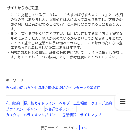
サイトからのご注意
ここに掲載しているデータは、「こうすれば必ずうまくいく」という類
のものではありません。採用過程は人によって異なりますし、方針の変
更や採用担当者が変わることで前年と大幅に変更される場合もありえま
す。
また、言うまでもないことですが、採用過程に対する感じ方は主観的な
ものに過ぎません。他人が誉めているからといってかならずしもあなた
にとって望ましい企業とは言い切れませんし、ここで評価の高くない企
業であっても素晴らしい企業はあるはずです。
掲載された内容の真偽、評価の信頼性について当サイトは保証しかねま
す。あくまでも「一つの結果」として参考程度にとどめてください。
キーワード
みん就の使い方
学生認証
合同企業説明会
インターン
授業評価
利用規約
掲示板ガイドライン
ヘルプ
広告掲載
グループ規約
プライバシーポリシー
外部送信ポリシー
カスタマーハラスメントポリシー
企業情報
サイトマップ
表示モード
モバイル
PC