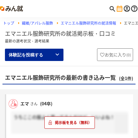
トップ
繊維/アパレル服飾
エマニエル服飾研究所の就活情報
エマニ
エマニエル服飾研究所の就活掲示板・口コミ
最新の選考状況・選考結果
お気に入り
(
0
)
体験記を投稿する
エマニエル服飾研究所の最新の書き込み一覧
(全1件)
エマ
(04卒)
さん
うちここの服よく買ってるんだけど、いいよね！