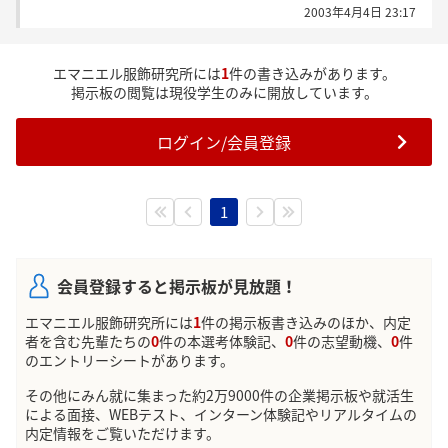
2003年4月4日 23:17
エマニエル服飾研究所には
1
件の書き込みがあります。
掲示板の閲覧は現役学生のみに開放しています。
ログイン/会員登録
1
会員登録すると掲示板が見放題！
エマニエル服飾研究所には
1
件の掲示板書き込みのほか、内定
者を含む先輩たちの
0
件の本選考体験記、
0
件の志望動機、
0
件
のエントリーシートがあります。
その他にみん就に集まった約2万9000件の企業掲示板や就活生
による面接、WEBテスト、インターン体験記やリアルタイムの
内定情報をご覧いただけます。