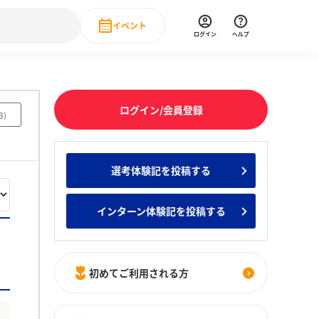
イベント
ログイン
ヘルプ
Event
の新卒就職人気企業ランキング
みんなのインターン人気企業ランキン
直近のイベント一覧
ログイン/会員登録
3
)
もっと見る
 IT・DX現場社員インタビュー
選考体験記を投稿する
の新卒就職人気企業ランキング
みんなのインターン人気企業ランキン
インターン体験記を投稿する
初めてご利用される方