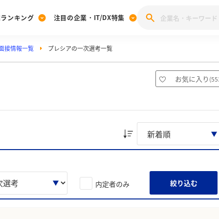
業ランキング
注目の企業・IT/DX特集
面接情報一覧
プレシアの一次選考一覧
注目の企業特集
みんなのIT業界新卒就職人気企業ランキング
みんな
[27卒] 本選考体験記投稿キャンペーン
28卒 注目企業特集
27卒 注目企業特集
みんなのDX企業就職ブランド調査
お気に入り
(
55
注目のIT・DX企業特集
28卒 IT・DX企業特集
27卒 IT・DX企業特集
28卒
みんなのIT業界新卒就職人気企業ランキング
みんな
企業研究
絞り込む
内定者のみ