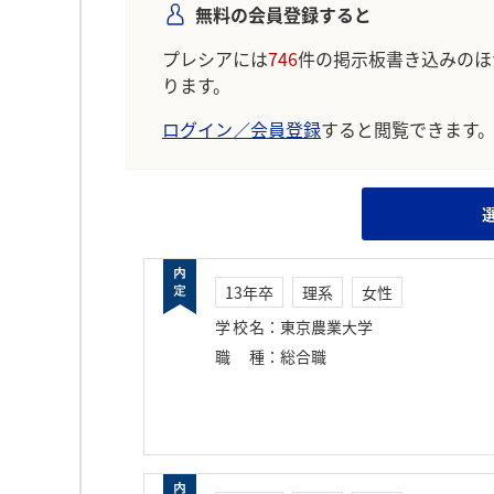
無料の会員登録すると
プレシアには
746
件の掲示板書き込みのほ
ります。
ログイン／会員登録
すると閲覧できます
13年卒
理系
女性
学校名
：
東京農業大学
職種
：
総合職