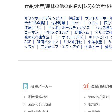
食品/水産/農林の他の企業の[1-5]次選考
キリンホールディングス
伊藤園
サントリーホー
合会[JA全農]
森永乳業
ロッテ
カゴメ
国分
江崎グリコ
サッポロホールディングス
ハウス食
コーマン
雪印メグミルク
伊藤ハム
アサヒ飲
味の素冷凍食品
Ｊ－オイルミルズ
キリンビバレ
AGF
理研ビタミン
UHA味覚糖
東洋水産
カ
ッスイ
三栄源エフ・エフ・アイ
カルビー
敷
各種メーカー
金融/商社/保
電機/機械/材料
都銀/信託/外銀
医薬/化学/化粧品
地方銀行