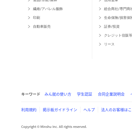
食品/水産/農林
信用金庫
繊維/アパレル服飾
総合商社/専門商
印刷
生命保険/損害保
自動車販売
証券/投資
クレジット信販
リース
キーワード
みん就の使い方
学生認証
合同企業説明会
利用規約
掲示板ガイドライン
ヘルプ
法人のお客様はこ
Copyright © Minshu Inc. All rights reserved.