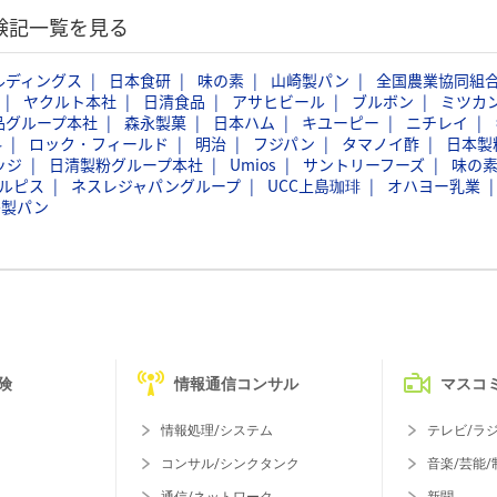
体験記一覧を見る
ルディングス
日本食研
味の素
山崎製パン
全国農業協同組
ヤクルト本社
日清食品
アサヒビール
ブルボン
ミツカ
品グループ本社
森永製菓
日本ハム
キユーピー
ニチレイ
料
ロック・フィールド
明治
フジパン
タマノイ酢
日本製
ッジ
日清製粉グループ本社
Umios
サントリーフーズ
味の
ルピス
ネスレジャパングループ
UCC上島珈琲
オハヨー乳業
島製パン
険
情報通信コンサル
マスコ
情報処理/システム
テレビ/ラ
コンサル/シンクタンク
音楽/芸能/