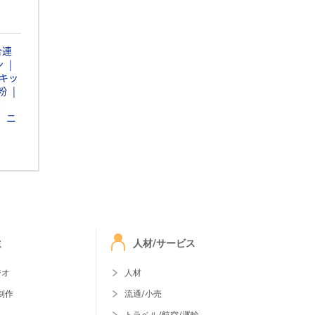
合連
ン
キッ
粉
素
ニ
ミ
人材/サービス
ジオ
人材
制作
流通/小売