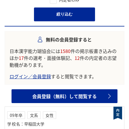
絞り込む
無料の会員登録すると
日本漢字能力瑚協会には
1580
件の掲示板書き込みの
ほか
17
件の選考・面接体験記、
12
件の内定者の志望
動機があります。
ログイン／会員登録
すると閲覧できます。
会員登録（無料）して閲覧する
09年卒
文系
女性
学校名
：
早稲田大学