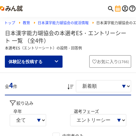
トップ
教育
日本漢字能力瑚協会の就活情報
日本漢字能力瑚協会の
日本漢字能力瑚協会の本選考ES・エントリーシー
ト 一覧 （全4件）
本選考ES（エントリーシート）の設問・回答例
お気に入り
(
1766
)
体験記を投稿する
4
全
件
絞り込み
卒年
選考フェーズ
内定者のみ