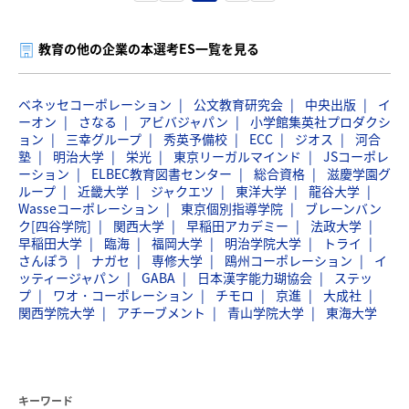
教育の他の企業の本選考ES一覧を見る
ベネッセコーポレーション
公文教育研究会
中央出版
イ
ーオン
さなる
アビバジャパン
小学館集英社プロダクシ
ョン
三幸グループ
秀英予備校
ECC
ジオス
河合
塾
明治大学
栄光
東京リーガルマインド
JSコーポレ
ーション
ELBEC教育図書センター
総合資格
滋慶学園グ
ループ
近畿大学
ジャクエツ
東洋大学
龍谷大学
Wasseコーポレーション
東京個別指導学院
ブレーンバン
ク[四谷学院]
関西大学
早稲田アカデミー
法政大学
早稲田大学
臨海
福岡大学
明治学院大学
トライ
さんぽう
ナガセ
専修大学
鴎州コーポレーション
イ
ッティージャパン
GABA
日本漢字能力瑚協会
ステッ
プ
ワオ・コーポレーション
チモロ
京進
大成社
関西学院大学
アチーブメント
青山学院大学
東海大学
キーワード