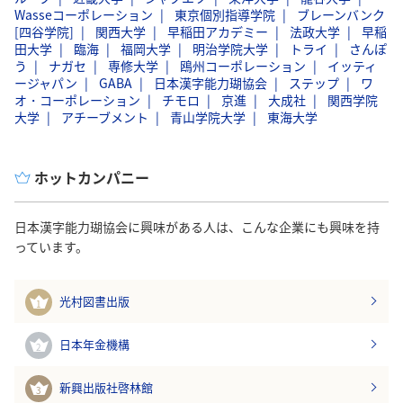
Wasseコーポレーション
東京個別指導学院
ブレーンバンク
[四谷学院]
関西大学
早稲田アカデミー
法政大学
早稲
田大学
臨海
福岡大学
明治学院大学
トライ
さんぽ
う
ナガセ
専修大学
鴎州コーポレーション
イッティ
ージャパン
GABA
日本漢字能力瑚協会
ステップ
ワ
オ・コーポレーション
チモロ
京進
大成社
関西学院
大学
アチーブメント
青山学院大学
東海大学
ホットカンパニー
日本漢字能力瑚協会に興味がある人は、こんな企業にも興味を持
っています。
光村図書出版
1
日本年金機構
2
新興出版社啓林館
3