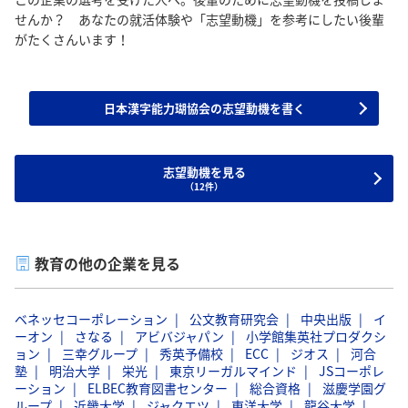
せんか？ あなたの就活体験や「志望動機」を参考にしたい後輩
がたくさんいます！
日本漢字能力瑚協会の志望動機を書く
志望動機を見る
（12件）
教育の他の企業を見る
ベネッセコーポレーション
公文教育研究会
中央出版
イ
ーオン
さなる
アビバジャパン
小学館集英社プロダクシ
ョン
三幸グループ
秀英予備校
ECC
ジオス
河合
塾
明治大学
栄光
東京リーガルマインド
JSコーポレ
ーション
ELBEC教育図書センター
総合資格
滋慶学園グ
ループ
近畿大学
ジャクエツ
東洋大学
龍谷大学