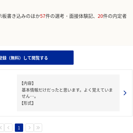
示板書き込みのほか
57
件の選考・面接体験記、
20
件の内定者
。
登録（無料）して閲覧する
【内容】
基本情報だけだったと思います。よく覚えていま
せん…。
【形式】
1