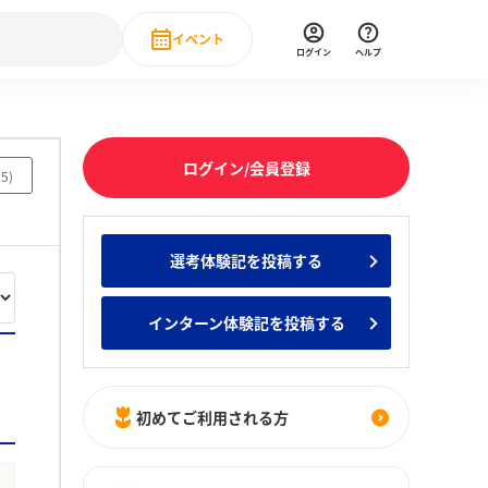
イベント
ログイン
ヘルプ
Event
の新卒就職人気企業ランキング
みんなのインターン人気企業ランキン
直近のイベント一覧
ログイン/会員登録
75
)
もっと見る
 IT・DX現場社員インタビュー
選考体験記を投稿する
の新卒就職人気企業ランキング
みんなのインターン人気企業ランキン
インターン体験記を投稿する
初めてご利用される方