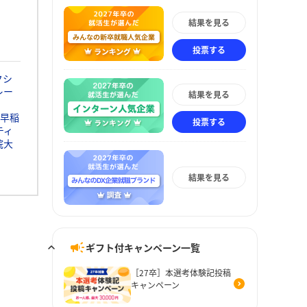
結果を見る
投票する
クシ
レー
結果を見る
早稲
投票する
ティ
院大
結果を見る
ギフト付キャンペーン一覧
［27卒］本選考体験記投稿
キャンペーン