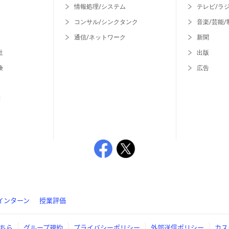
情報処理/システム
テレビ/ラ
コンサル/シンクタンク
音楽/芸能/
通信/ネットワーク
新聞
社
出版
険
広告
等
インターン
授業評価
ちら
グループ規約
プライバシーポリシー
外部送信ポリシー
カス