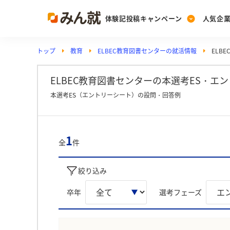
体験記投稿キャンペーン
人気企
トップ
教育
ELBEC教育図書センターの就活情報
ELB
Post
Ranking
PickUp
投稿する
ランキングを見る
注目の企業特集
ELBEC教育図書センターの本選考ES・エン
本選考ES（エントリーシート）の設問・回答例
Vote
投票する
1
全
件
動画で知ろう！業界・
絞り込み
卒年
選考フェーズ