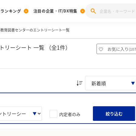
業ランキング
注目の企業・IT/DX特集
EC教育図書センターのエントリーシート一覧
注目の企業特集
みんなのIT業界新卒就職人気企業ランキング
みんな
[27卒] 本選考体験記投稿キャンペーン
28卒 注目企業特集
27卒 注目企業特集
みんなのDX企業就職ブランド調査
トリーシート 一覧 （全1件）
お気に入り
(
10
注目のIT・DX企業特集
28卒 IT・DX企業特集
27卒 IT・DX企業特集
28卒
みんなのIT業界新卒就職人気企業ランキング
みんな
企業研究
絞り込む
内定者のみ