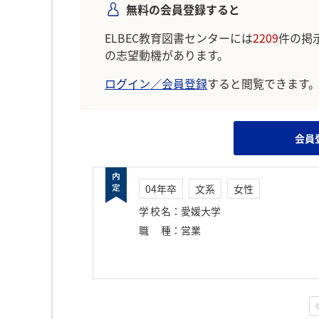
無料の会員登録すると
ELBEC教育図書センターには
2209
件の掲
の志望動機があります。
ログイン／会員登録
すると閲覧できます
会員
04年卒
文系
女性
学校名
：
愛媛大学
職種
：
営業