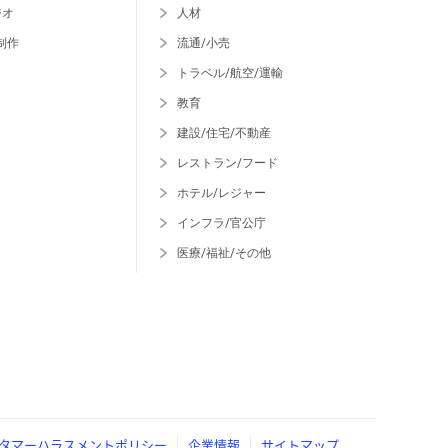
ジオ
人材
制作
流通/小売
トラベル/航空/運輸
教育
建設/住宅/不動産
レストラン/フード
ホテル/レジャー
インフラ/官公庁
医療/福祉/その他
タマーハラスメントポリシー
企業情報
サイトマップ