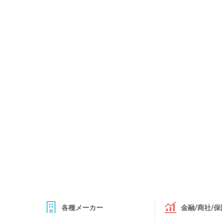
各種メーカー
金融/商社/保