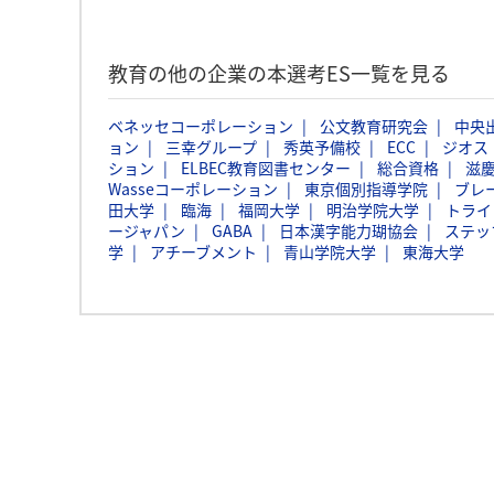
教育の他の企業の本選考ES一覧を見る
ベネッセコーポレーション
公文教育研究会
中央
ョン
三幸グループ
秀英予備校
ECC
ジオス
ション
ELBEC教育図書センター
総合資格
滋
Wasseコーポレーション
東京個別指導学院
ブレ
田大学
臨海
福岡大学
明治学院大学
トライ
ージャパン
GABA
日本漢字能力瑚協会
ステッ
学
アチーブメント
青山学院大学
東海大学