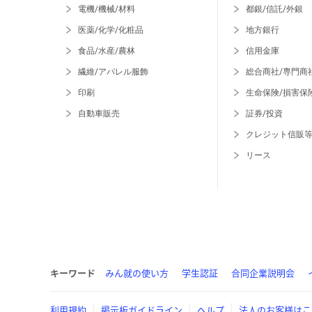
電機/機械/材料
都銀/信託/外銀
医薬/化学/化粧品
地方銀行
食品/水産/農林
信用金庫
繊維/アパレル服飾
総合商社/専門商
印刷
生命保険/損害保
自動車販売
証券/投資
クレジット信販
リース
キーワード
みん就の使い方
学生認証
合同企業説明会
利用規約
掲示板ガイドライン
ヘルプ
法人のお客様はこ