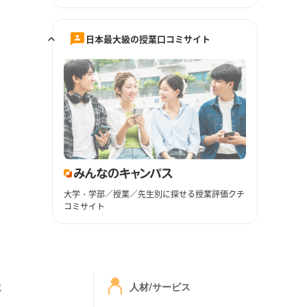
日本最大級の授業口コミサイト
大学・学部／授業／先生別に探せる授業評価クチ
コミサイト
ミ
人材/サービス