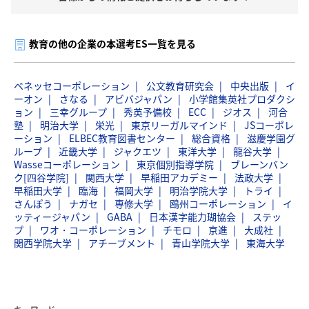
教育の他の企業の本選考ES一覧を見る
ベネッセコーポレーション
公文教育研究会
中央出版
イ
ーオン
さなる
アビバジャパン
小学館集英社プロダクシ
ョン
三幸グループ
秀英予備校
ECC
ジオス
河合
塾
明治大学
栄光
東京リーガルマインド
JSコーポレ
ーション
ELBEC教育図書センター
総合資格
滋慶学園グ
ループ
近畿大学
ジャクエツ
東洋大学
龍谷大学
Wasseコーポレーション
東京個別指導学院
ブレーンバン
ク[四谷学院]
関西大学
早稲田アカデミー
法政大学
早稲田大学
臨海
福岡大学
明治学院大学
トライ
さんぽう
ナガセ
専修大学
鴎州コーポレーション
イ
ッティージャパン
GABA
日本漢字能力瑚協会
ステッ
プ
ワオ・コーポレーション
チモロ
京進
大成社
関西学院大学
アチーブメント
青山学院大学
東海大学