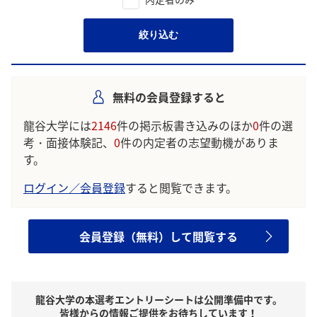
絞り込む
無料の会員登録すると
龍谷大学には
2146
件の掲示板書き込みのほか
0
件の選
考・面接体験記、
0
件の内定者の志望動機がありま
す。
ログイン／会員登録
すると閲覧できます。
会員登録（無料）して閲覧する
龍谷大学の本選考エントリーシートは公開準備中です。
皆様からの情報ご提供をお待ちしています！