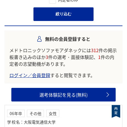
絞り込む
無料の会員登録すると
メドトロニックソファモアダネックには
312
件の掲示
板書き込みのほか
3
件の選考・面接体験記、
1
件の内
定者の志望動機があります。
ログイン／会員登録
すると閲覧できます。
選考体験記を見る(無料)
06年卒
その他
女性
学校名
：
大阪電気通信大学