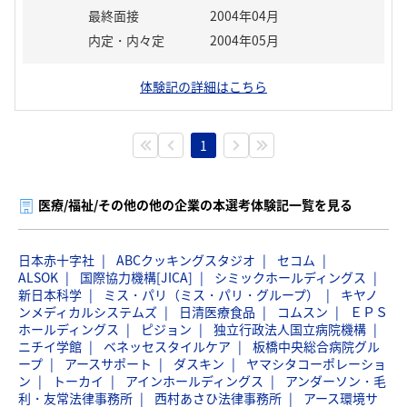
最終面接
2004年04月
内定・内々定
2004年05月
体験記の詳細はこちら
1
医療/福祉/その他の他の企業の本選考体験記一覧を見る
日本赤十字社
ABCクッキングスタジオ
セコム
ALSOK
国際協力機構[JICA]
シミックホールディングス
新日本科学
ミス・パリ（ミス・パリ・グループ）
キヤノ
ンメディカルシステムズ
日清医療食品
コムスン
ＥＰＳ
ホールディングス
ピジョン
独立行政法人国立病院機構
ニチイ学館
ベネッセスタイルケア
板橋中央総合病院グル
ープ
アースサポート
ダスキン
ヤマシタコーポレーショ
ン
トーカイ
アインホールディングス
アンダーソン・毛
利・友常法律事務所
西村あさひ法律事務所
アース環境サ