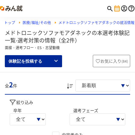
トップ
医療/福祉/その他
メドトロニックソファモアダネックの就活情報
メドトロニックソファモアダネックの本選考体験記
一覧-選考対策の情報（全2件）
面接・選考フロー・ES・志望動機
お気に入り
(
84
)
体験記を投稿する
2
全
件
絞り込み
卒年
選考フェーズ
内定者のみ