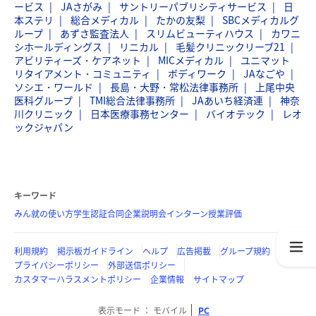
ービス
JAさがみ
サントリーパブリシティサービス
日
本ステリ
総合メディカル
たかの友梨
SBCメディカルグ
ループ
あずさ監査法人
スリムビューティハウス
カワニ
シホールディングス
リニカル
毛髪クリニックリーブ21
アビリティーズ・ケアネット
MICメディカル
ユニマット
リタイアメント・コミュニティ
ボディワーク
JAなごや
ソシエ・ワールド
長島・大野・常松法律事務所
上尾中央
医科グループ
TMI総合法律事務所
JAあいち経済連
神奈
川クリニック
日本医療事務センター
バイオテック
レオ
ックジャパン
キーワード
みん就の使い方
学生認証
合同企業説明会
インターン
授業評価
利用規約
掲示板ガイドライン
ヘルプ
広告掲載
グループ規約
プライバシーポリシー
外部送信ポリシー
カスタマーハラスメントポリシー
企業情報
サイトマップ
表示モード
モバイル
PC