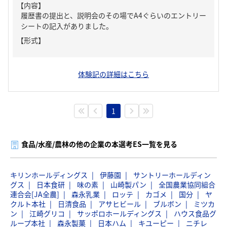
【内容】
履歴書の提出と、説明会のその場でA4ぐらいのエントリー
シートの記入がありました。
【形式】
体験記の詳細はこちら
1
食品/水産/農林の他の企業の本選考ES一覧を見る
キリンホールディングス
伊藤園
サントリーホールディン
グス
日本食研
味の素
山崎製パン
全国農業協同組合
連合会[JA全農]
森永乳業
ロッテ
カゴメ
国分
ヤ
クルト本社
日清食品
アサヒビール
ブルボン
ミツカ
ン
江崎グリコ
サッポロホールディングス
ハウス食品グ
ループ本社
森永製菓
日本ハム
キユーピー
ニチレ