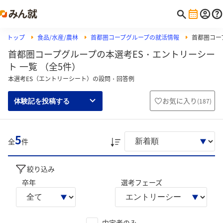
トップ
食品/水産/農林
首都圏コープグループの就活情報
首都圏コー
首都圏コープグループの本選考ES・エントリーシー
ト 一覧 （全5件）
本選考ES（エントリーシート）の設問・回答例
お気に入り
(
187
)
体験記を投稿する
5
全
件
絞り込み
卒年
選考フェーズ
内定者のみ