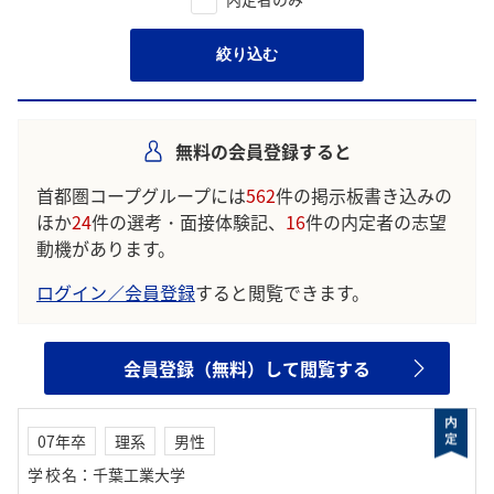
絞り込む
無料の会員登録すると
首都圏コープグループには
562
件の掲示板書き込みの
ほか
24
件の選考・面接体験記、
16
件の内定者の志望
動機があります。
ログイン／会員登録
すると閲覧できます。
会員登録（無料）して閲覧する
07年卒
理系
男性
学校名
：
千葉工業大学