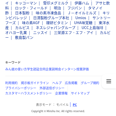
イ
キッコーマン
雪印メグミルク
伊藤ハム
アサヒ飲
料
ロック・フィールド
明治
フジパン
タマノイ
酢
日本製粉
味の素冷凍食品
Ｊ－オイルミルズ
キリ
ンビバレッジ
日清製粉グループ本社
Umios
サントリー
フーズ
味の素AGF
理研ビタミン
UHA味覚糖
東洋水
産
カルピス
ネスレジャパングループ
UCC上島珈琲
オハヨー乳業
ニッスイ
三栄源エフ・エフ・アイ
カルビ
ー
敷島製パン
キーワード
みん就の使い方
学生認証
合同企業説明会
インターン
授業評価
利用規約
掲示板ガイドライン
ヘルプ
広告掲載
グループ規約
プライバシーポリシー
外部送信ポリシー
カスタマーハラスメントポリシー
企業情報
サイトマップ
表示モード
モバイル
PC
Copyright © Minshu Inc. All rights reserved.