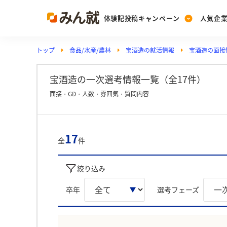
体験記投稿キャンペーン
人気企
トップ
食品/水産/農林
宝酒造の就活情報
宝酒造の面接
Post
Ranking
PickUp
投稿する
ランキングを見る
注目の企業特集
宝酒造の一次選考情報一覧（全17件）
面接・GD・人数・雰囲気・質問内容
Vote
投票する
17
全
件
動画で知ろう！業界・
絞り込み
卒年
選考フェーズ