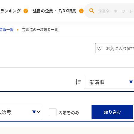
業ランキング
注目の企業・IT/DX特集
情報一覧
宝酒造の一次選考一覧
注目の企業特集
みんなのIT業界新卒就職人気企業ランキング
みんな
[27卒] 本選考体験記投稿キャンペーン
28卒 注目企業特集
27卒 注目企業特集
みんなのDX企業就職ブランド調査
お気に入り
(
67
注目のIT・DX企業特集
28卒 IT・DX企業特集
27卒 IT・DX企業特集
28卒
みんなのIT業界新卒就職人気企業ランキング
みんな
企業研究
絞り込む
内定者のみ