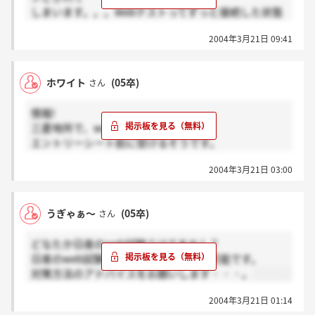
しまいます。。。Webテストってずっと接続した状態
じゃないと
2004年3月21日 09:41
いけないんですか？？？
以前、終了時に再接続して送信したら完了の文字はで
ホワイト
(05卒)
さん
たんですが・・・
情報!
教えてください。不安です・・・
三菱地所で、webテストありますよ。
エントリーシート前に受けるそうです。
私はさっそく挑戦します。
2004年3月21日 03:00
もちろん、試験慣れなんて言わず、本気で
勝負です！失礼の無いように！
そして合格点に達すればさらに本気でチャレンジ
うぎゃぁ～
(05卒)
さん
しますよ。それもこれも縁です。
だから決してその企業を本気で狙っている人に
どなたか日産のweb試験うけてません？
失礼なんかじゃ無いと思っています。ですよね？
日産のweb試験は一応どなたでも受験可能です。
対策方法のアドバイスをお願いします・・・。
2004年3月21日 01:14