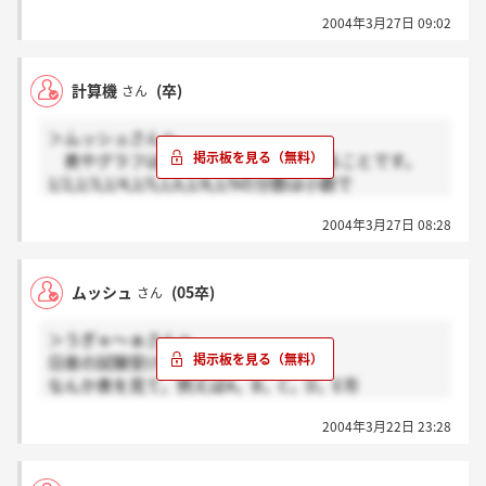
2004年3月27日 09:02
計算機
(卒)
さん
＞ムッシュさんへ
表やグラフは、およその割合が分かることです。
1/2,1/3,1/4,1/5,1,6,1/8,1/9の分数は小数で
暗記しています。当然その倍数、例えば3/8=0.375
2004年3月27日 08:28
と覚えています。また、倍数の性質も覚えておくと
計算が速くなります。53X27=という問題やおよそ
1500
ムッシュ
(05卒)
さん
くらいで、一の位が1の選択肢を選びます。このよう
に
＞うぎゃ～ぁさんへ
して力まかせでなく工夫して「WebLesson」のHPで
日産の試験受けました．
練習すれば、効果がでますよ。
なんか表を見て，例えばA，B，C，D，E市
の人口，気温，晴れの日の多さ，動物園の入場者
2004年3月22日 23:28
とかがかいてあって
その相関を読み取って抜けているC市の入場者を読み
取る