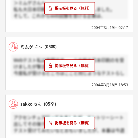
＞ミムゲさんへ
私も大日本印刷のweb試験を受け撃沈しました。
そして、これからweb試験を受ける企業は、
どうやら大日本のと同じものらしく、必死に問題を思
2004年3月19日 02:17
い出しているのですが、あまり覚えていない・・・
ミムゲ
(05卒)
さん
Webテスト私は鬼門です。。この前大日本印刷のを受
けましたが撃沈でした。。。。
今度私が受けるところはここと同じようなテストらし
いのですが、どなたかWebテストの練習できるところ
2004年3月18日 18:53
知っていたら教えてください。。
sakko
(05卒)
さん
アクセンチュア行ってみましたが、エントリーシート
出してその後テストがあるんですね。
テスト受けてみたいなとおもいましたが、本番は今週
末が締め切りなんで無理です。