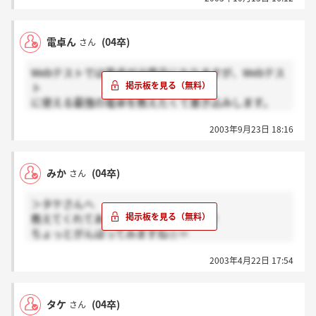
しました。
電卓ん
(04卒)
さん
Webテストでは電卓が必需品になりますが、Webテス
ト
に使える最強の電卓を教えたくて書き込みします。
Webテストには分数を小数に換算する計算がありま
2003年9月23日 18:16
す。
Webテスト完全突破法という本には表がついています
がそんなの見てる時間はないです。
みか
(04卒)
さん
そこで、ひたすら分数ができる電卓を探したら、1つ
＞タケさんへ
だけありました。それがカシオのSTUDY CAL NU-50
教えてくれてありがとうございます！！
です。小学生電卓導入で学習用の電卓で、小学校の先
ちょっとがんばってみますね☆＝
生の意見を取り入れてつくられたものだそうです。
そのテストを受けるところが第一だから緊張しちゃっ
そのため、分数の計算はもちろん、分数から小数換算
2003年4月22日 17:54
て・・・またなんかあったら教えてくださいね！！
や帯分数への変換、約分、割り算のあまりまで求めら
れ、円周率まで出せます。本当に、Webテストには強
い電卓なので、2005年度卒業生でこれから就活始める
タケ
(04卒)
さん
方におすすめです。以上カシオ社員(笑)でした