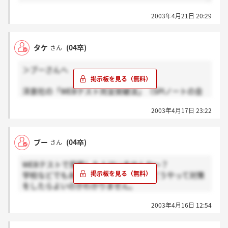
2003年4月21日 20:29
タケ
(04卒)
さん
＞ブーさんへ
洋泉社の「WEBテスト完全突破法」（SPIノートの会
著）を読めばいいよ。
2003年4月17日 23:22
でも、複数回受験は5回くらいまでしか今年はできな
くなってるけどね。
ブー
(04卒)
さん
WEBテストで苦戦した人はいませんか～？
学校などでもあまり対策がないので、どうやって対策
をしたらよいのかわかりません。
就職課に相談しに行ったら、
2003年4月16日 12:54
「もっとたくさん、学生の声がおおきくなったら対策
を考えます」だって。