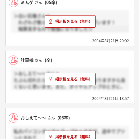
ミムゲ
(05卒)
さん
とかいう問題が非言語でした．
かなりむずかしかったです．対策本でみかけたことも
＞白い巨像さんへ
ないしなぁ
わざわざ教えてくれてありがとうございます！
時間もなかったです．国語，英語は
暗算苦手なので勉強になりました☆
正しい，正しくない，読み取れないの3択をやってい
く
2004年3月21日 20:02
これはSHLとかでみかけるやつでした．
上で言ったような表の読み取りの問題集とかやったこ
計算機
(卒)
さん
とある人いますか？
＞おしえて～～さんへ
たぶん切れたら時間の計算ができなくなりますから良
くないと思います。また、ダイヤルアップのときに、
キャッチホン契約していると他から電話が入ると切れ
2004年3月21日 13:57
てしまうと思います。1MのADSLならばダイヤルアッ
プと殆ど金額的に変わらないので変更するか、大学や
就職課のコンピュータでやるのも一手です。但し大学
おしえて～～
(05卒)
さん
のはセキュリティーが高くて使えない場合もありま
す。
私のパソコンダイアルアップなんですが、途中でプツ
ンときれて