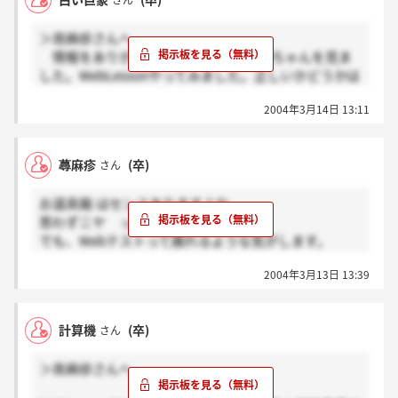
さん
＞蕁麻疹さんへ
情報をありがとうございます。私も2ちゃんを見ま
した。WebLessonやってみました。正しいかどうかは
わかりませんが、Webものはパスワードを利用するの
2004年3月14日 13:11
で不正は仕方ありませんね。その代わり、ランダムで
問題が出せますから、答えは覚えられないでしょう。
紙ベースは限界があります。少し話はズレますが、大
蕁麻疹
(卒)
さん
学のSPI模試の問題も同じ業者だと2種類しかありませ
ん。昨年の先輩の問題と今年は同じでした。印刷コス
お道具箱 はセンスありますよね。
トを考えたり、在庫のことを考えると、種類はどうし
思わずニヤ っとしてしまいました。
ても限界はあるのでは。と、そこまで分かっていても
でも、Webテストって廃れるような気がします。
うちの大学の非言語の平均点は12/30だそうです。ト
HRRのWebテストは可能性あるけど、
ホホ。
2004年3月13日 13:39
SHLのWebテストは完全に廃れるんじゃないかって思
います。
だって、SHLのテストは不正とか簡単にできちゃいま
計算機
(卒)
さん
すもん。
攻略もしやすいし。
＞蕁麻疹さんへ
2ちゃんねるにCABとかIMAGESとかの正解がアップさ
れてるの気になるんですけど、あれってあってるんで