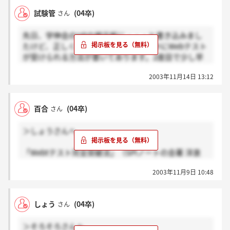
試験管
(04卒)
さん
先日、学伸会のHPの掲示板に・・・と書き込みまし
たけど、正しくは塾長メッセージのなかにWebテスト
が受けられる方法が書いてあります。2度目で少し早
くなりました。やはり、慣れが大切です。
2003年11月14日 13:12
百合
(04卒)
さん
＞しょうさんへ
「Webtテスト完全突破法」（SPIノートの会著 洋泉
社）が一番です。
2003年11月9日 10:48
新しいのも本屋で見かけました。
リクルートやHRRもWebテストを出したとか最新情報
も書いてます。
しょう
(04卒)
さん
＞そろそろさんへ