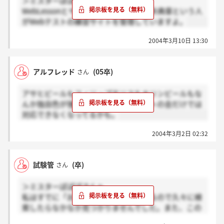
＞ミスターぽぽぽさんへ
WebLessonとヤフーで検索すると、桜井典章という人
がWebテストの練習サイトを管理していますよ。
2004年3月10日 13:30
アルフレッド
(05卒)
さん
アサヒビールもフィリップモリスもキリンビールもな
んか独自色が強い試験じゃない？ノートの会だけでは
対応できなくなってるかも。
2004年3月2日 02:32
試験管
(卒)
さん
＞ミスターぽぽぽさんへ
私はすでに「お気に入り」に入れているので久々に検
索したらなかなか見つかりませんでした。また、この
掲示板はアドレスは載せられないようです。載せると