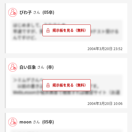
びわ子
(05卒)
さん
はじめまして、みなさん★
早速ですが、質問です。私、今からWebテスト受ける
んですけど、
うちのパソコン、とてもわがままで インターネット
2004年3月20日 23:52
中に
いきなりプツンと切断してしまいます。。。
白い巨象
(卒)
さん
こんな環境でも大丈夫なんでしょうか・・・？
オンラインの状態でするべきなんでしょうか？
＞ミムゲさんへ
以前、テスト中に急に切れた時、一応そのまま続けら
以前の書き込みを見ればわかるはずです。
れて
WebLessonか桜井典章で検索すれば練習サイト（お道
最後に送信するときに接続して完了の文字は出たんで
具箱→玉手箱）に辿りつきますよ。
すけど。
2004年3月20日 10:06
心配です・・・
moon
(05卒)
さん