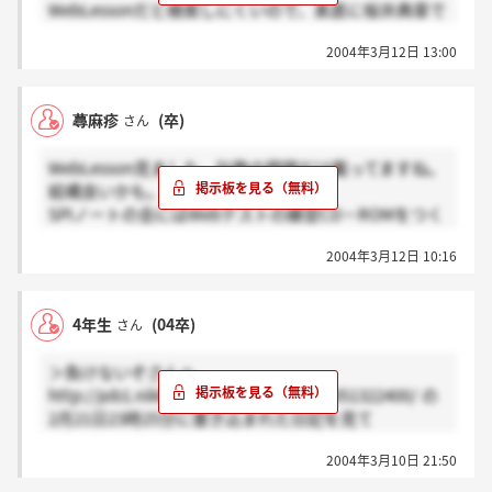
WebLessonだと検索しにくいので、素直に桜井典章で
すかね。
も検索できるようです。上位者にはなれないのです
2004年3月12日 13:00
が、そこまで頑張らなくても良いかなと思っていま
す。上位者はきっと繰返し解いて答を覚えてしまって
いる人もいるのかもしれません。玉手箱がお道具箱と
蕁麻疹
(卒)
さん
はパロディーですね。
WebLesson見ました。計数の問題だけ載ってますね。
結構良いかも。
SPIノートの会にはWebテストの練習CD－ROMをつく
って欲しいものだ。
2004年3月12日 10:16
4年生
(04卒)
さん
＞負けないぞさんへ
http://job1.nikki.ne.jp/bbs/200305020051322400/ の
2月21日23時25分に書き込まれた日記を見て
考え直すことをお勧めします。
2004年3月10日 21:50
念のため申し上げますが、
TOEICの点数を仮に高く書いた場合は、