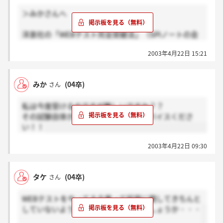
＞みかさんへ
洋泉社の「WEBテスト完全突破法」（SPIノートの会
著）を読めばいいです。
2003年4月22日 15:21
正直形式に慣れてないと辛いよ。
画面上だからやりにくい。
問題は長文読解と一次方程式（電卓使用）。または図
みか
(04卒)
さん
表の読み込みみたいの。たまーに英語がある。
英語はIMAGESとほぼ一緒みたい。「この業界企業で
私は今度受けるのですが難しいですか？？
この採用テストが使われている」も一緒に読むといい
その試験自体がよくわからなくてアドバイスくださ
かもね。
い！！
2003年4月22日 09:30
タケ
(04卒)
さん
WEBテストをやってる企業って採用に関してきちんと
していないように感じるのは私だけでしょうか・・・