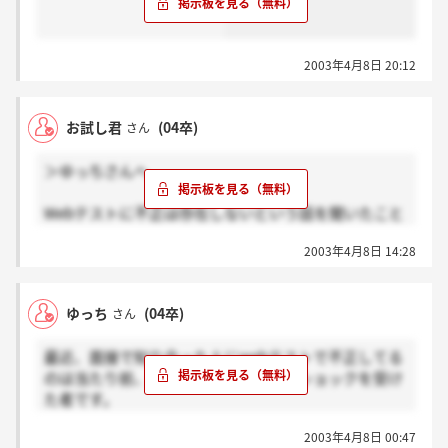
要なんでしょうね。ゆっちさんが「ショックを受け
か、システム構築の会社でうまい個人認証システムを
た」と言ってますが、その気持ちよく分かります。で
考え、Webテスト会社に売ってください、多分バカ売
も今の時代、割り切るしかないのかも。世知辛い☆
れですよ(?)。
2003年4月8日 20:12
お試し君
(04卒)
さん
＞ゆっちさんへ
Webテストに不正は存在しないという話を聞いたこと
があります。
2003年4月8日 14:28
企業にとって必要な人材とは
ゆっち
(04卒)
さん
一番良いのは自分の力で問題を解決できる人。
最近、面接で知り合った人にwebテストで不正してる
次に良いのは、自分では解決できない問題を仲間の力
のは当たり前、みたいなこと言われてショックを受け
を借りて解決できる人。
た者です。
居るんだろうな～とは思いつつも、実際に会ったのは
であり、どんなに崇高な倫理観を持っていても問題を
2003年4月8日 00:47
初めてだったので・・。
解決できない人は要らないわけです。