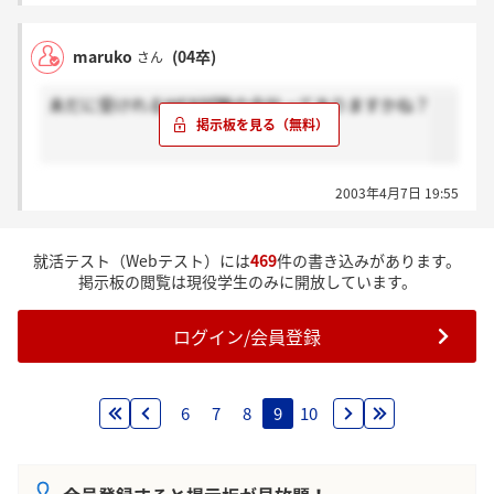
今のところ、会場での筆記試験がほとんど無敗なだけ
に、webテストでしょっちゅう落ちてる自分は、「誰
実際出世すればするほど、自分でやる事よりも人を使
maruko
(04卒)
さん
かがズルしたせいで自分は落ちたのか（＞_＜）」と
う事が仕事になります。
思ってしまいます・・。そんなこと考えたくないのに
企業では法律に触れない限り、とにかく結果を出すこ
未だに受けれるWEB試験の会社ってありますかね？
ね。
とを求められます。
企業にとってはコスト削減も大事かもしれないけど、
落ちても「自分の力が足りなかったんだ」と素直に納
その他にもWebテストはパソコンの基本操作が出来る
得できるような選考をして欲しいです。
ことも
2003年4月7日 19:55
前提にしているわけで、意外と奥が深いモノなのかも
しれません。
就活テスト（Webテスト）には
469
件の書き込みがあります。
掲示板の閲覧は現役学生のみに開放しています。
ログイン/会員登録
6
7
8
9
10