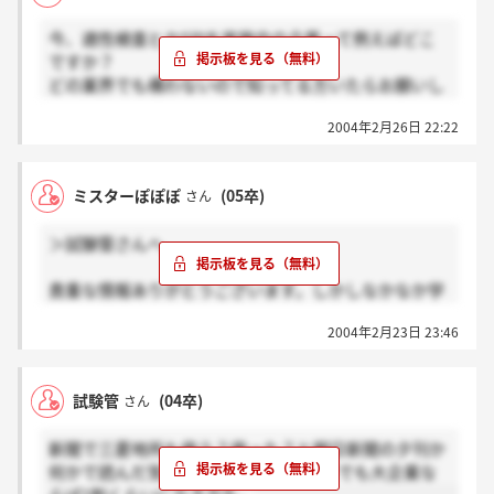
今、適性検査とかSPIを実施中の企業って例えばどこ
ですか？
どの業界でも構わないので知ってる方いたらお願いし
ます。
2004年2月26日 22:22
ミスターぽぽぽ
(05卒)
さん
＞試験管さんへ
貴重な情報ありがとうございます。しかしなかなか学
伸会のHPが検索できません。申し訳ありませんが、
2004年2月23日 23:46
やりかたを書き込んではいただけないでしょうか？
試験管
(04卒)
さん
新聞で三菱地所も使う？使った？と朝日新聞の夕刊か
何かで読んだ気がします。1割は大げさでも大企業な