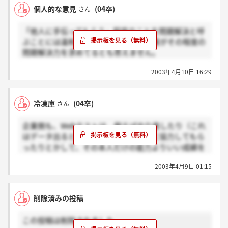
個人的な意見
(04卒)
さん
就職課には、対策の業者もすでに出入りしているそう
なので、何とか対策を立てたいです。
「他人に手伝ってもらう」程度のことを問題解決と呼
ぶことには違和感があるし、また、企業がその程度の
ということは、現在就職活動している人にはもう関係
問題解決力を求めてるとも思えません。
ない、という話なのですね、トホホ・・・・
2003年4月10日 16:29
私が採用担当なら「費用と時間の削減」に魅力を感じ
ます。逆に、「能力のない人が紛れ込む」ことに不安
を覚えますが、それは、後の筆記で落とせばいいと考
冷凍庫
(04卒)
さん
えます。
つまり、次の筆記に紛れ込むことはあっても、採用者
企業側も、Webテストは、例えばやり直したり（これ
に紛れ込む確率は少ない(ゼロとは言いません)なんて
はデータ出ると思うんですが）、誰かに協力してもら
思うのです。
ったりとかして、その本人だけの能力よりいい成績を
とることも可能だということは分かってると思うんで
100の能力がある人材をそろえるために莫大な費用を
2003年4月9日 01:15
すよね。
つぎ込むより、80の能力がある人材を少ないコストで
それでも使うということは…？とか考えると、
集める、Webテスト導入の背景はこんな感じなのでし
お試し君さんの言うように、倫理観より問題解決能力
ょう。
削除済みの投稿
を重視するからだろうなって気がします。
実際、ビジネスではきれいごと言ってられないことも
なんて言っても、受験の側からすると納得行いないで
この投稿は削除されました
多いだろうし、社会でやっていくにはしたたかさも必
すよね。みなさん、人事になってこの制度を変える