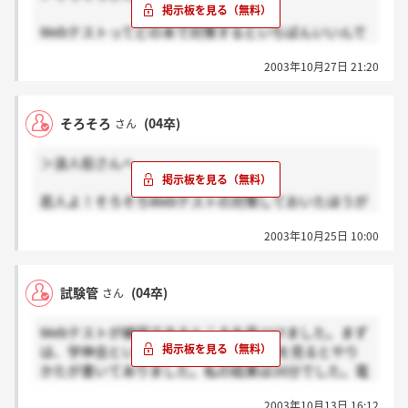
Webテストってどの本で対策するといちばんいいんで
しょうか。洋泉社の本が一番いいんですかね。
2003年10月27日 21:20
そろそろ
(04卒)
さん
＞浪人街さんへ
若人よ！そろそろWebテストの対策しておいたほうが
いいよ。去年はWebテストでかなり悩まされたよ。
2003年10月25日 10:00
試験管
(04卒)
さん
Webテストが練習できるところを見つけました。まず
は、学伸会という塾のHPから、掲示板を見るとやり
かたが書いてありました。私の結果は16分でした。電
卓や紙とペンを用意してもやはり練習が必要だと痛感
2003年10月13日 16:12