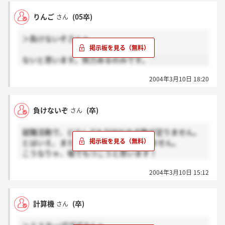
既にそれだけの力があるものとして企業は判断しま
りんご
(05卒)
さん
す。
入社以後、それだけの力がないと人事部に見破られた
＞負けないぞさんへ
場合の処遇はひどいでしょうね。
ないと思います。努力あるのみです。
2004年3月10日 18:20
負けないぞ
(卒)
さん
就職活動で、どうしてもTOEICの点数が足りません。
とはいえ、また受けている時間もありません。
こうなりゃ、嘘でもつこうと思います！
TOEICのスコアシートまたは、英検の証明書、
2004年3月10日 15:12
偽造してくれるところ、知りませんか？？！！！
どなたか教えてください！ 結構切羽詰ってま
す！！！
計算機
(卒)
さん