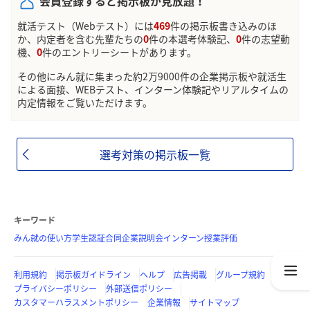
会員登録すると掲示板が見放題！
就活テスト（Webテスト）には
469
件の掲示板書き込みのほ
か、内定者を含む先輩たちの
0
件の本選考体験記、
0
件の志望動
機、
0
件のエントリーシートがあります。
その他にみん就に集まった約2万9000件の企業掲示板や就活生
による面接、WEBテスト、インターン体験記やリアルタイムの
内定情報をご覧いただけます。
選考対策の掲示板一覧
キーワード
みん就の使い方
学生認証
合同企業説明会
インターン
授業評価
利用規約
掲示板ガイドライン
ヘルプ
広告掲載
グループ規約
プライバシーポリシー
外部送信ポリシー
カスタマーハラスメントポリシー
企業情報
サイトマップ