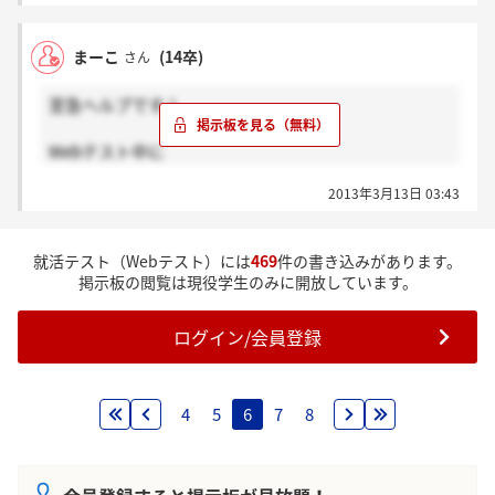
まーこ
(14卒)
さん
至急ヘルプです！
Webテスト中に
ページが上手く表示せずに
2013年3月13日 03:43
ウィンドウを切り替えて下さいとでました。
どうすればよいのでしょうか（ ; ; ）
就活テスト（Webテスト）には
469
件の書き込みがあります。
掲示板の閲覧は現役学生のみに開放しています。
ログイン/会員登録
4
5
6
7
8