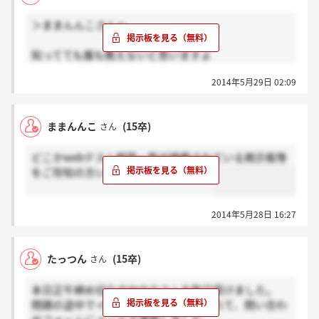
世の中。
＞ままんんこさんへ
嘘つくことなんて生きてきた中で誰だってあるでし
知ってても誰も教えないと思いますよ
ょ。
あなた卑怯ですね
2014年5月29日 02:09
ままんんこ
(15卒)
さん
どこかwebテスト解答一覧が掲載されている掲示板等
をご存知の方いらっしゃいませんか。
2014年5月28日 16:27
たっつん
(15卒)
さん
本日正午締め切りのWebテストを昨日受けました。
問題の途中でインターネット接続がきれて、問い合わ