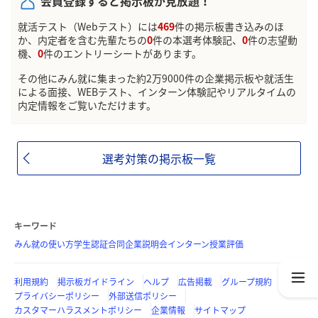
会員登録すると掲示板が見放題！
就活テスト（Webテスト）には
469
件の掲示板書き込みのほ
か、内定者を含む先輩たちの
0
件の本選考体験記、
0
件の志望動
機、
0
件のエントリーシートがあります。
その他にみん就に集まった約2万9000件の企業掲示板や就活生
による面接、WEBテスト、インターン体験記やリアルタイムの
内定情報をご覧いただけます。
選考対策の掲示板一覧
キーワード
みん就の使い方
学生認証
合同企業説明会
インターン
授業評価
利用規約
掲示板ガイドライン
ヘルプ
広告掲載
グループ規約
プライバシーポリシー
外部送信ポリシー
カスタマーハラスメントポリシー
企業情報
サイトマップ