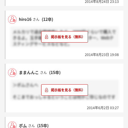
2014年8月24日 23:13
hiro16
(12卒)
さん
メルカリで過去問検索したら、2000円ぐらいで購入で
きるよ。玉手箱、TG-Web、テストセンター、Webテ
スティングサービスなどなど。
正直、ここでうだうだ言うよりバイトして過去問購入
2014年8月23日 19:08
するのが一番の近道だと思われ。
ままんんこ
(15卒)
さん
＞ポムさんへ
そこまでおっしゃるということは何かご存じなのです
か。
2014年6月2日 03:27
あと卑怯であることって犯罪じゃないんですよね。
要は結果ですからね。
ポム
(15卒)
さん