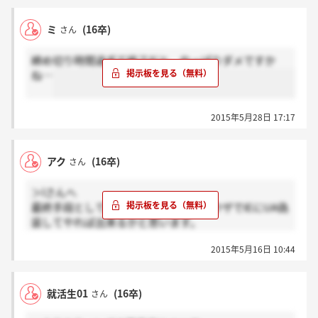
ミ
(16卒)
さん
締め切り時間過ぎて終了だと、やっぱりダメですか
ね…
2015年5月28日 17:17
アク
(16卒)
さん
＞lさんへ
最終手段としてfirefoxなどほかのブラウザでIEにUA偽
装してやれば出来るかと思います。
表示のレイアウトが少し崩れるなどリスキーでもある
2015年5月16日 10:44
ので各人の判断でどうぞ
就活生01
(16卒)
さん