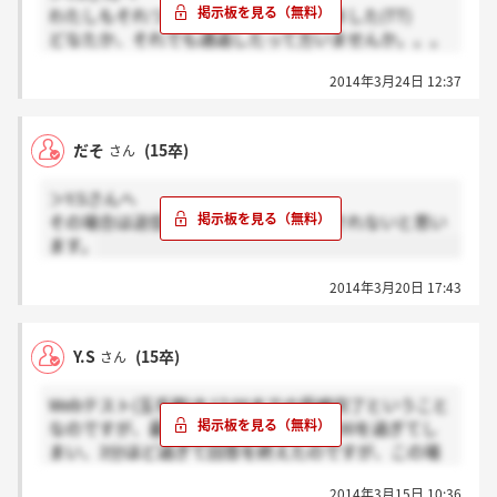
わたしもそれついさっきやってしまいました(TT)
どなたか、それでも通過したって方いませんか。。。
やらかしたー(TT)
2014年3月24日 12:37
だそ
(15卒)
さん
＞Y.Sさんへ
その場合は送信されていてもカウントされないと思い
ます。
2014年3月20日 17:43
Y.S
(15卒)
さん
Webテスト(玉手箱)を17:00までの受検完了ということ
なのですが、最後の性格を受検中に17:00を過ぎてし
まい、3分ほど過ぎて回答を終えたのですが、この場
合、受検は出来ているかご存知ないでしょうか…?
2014年3月15日 10:36