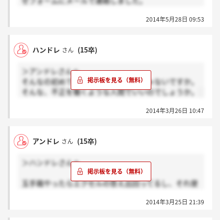
せフォームにメールで連絡しました。
現段階で返事がまだです。最低でも11時までに返って
2014年5月28日 09:53
こないと締め切りに間に合いそうにないですヽ(；
▽；)ノ
第一志望なだけに電話するか悩み中です。しかし、1
ハンドレ
(15卒)
さん
回目のメールが届いているのか不安で2回メールして
しまっているので、しつこいかなと思い悩んでいま
＞アンドレさんへ
す。
そんなの初めて聞きました…。最悪じゃないですか。
そんな、不正を働くような人間でいいのでしょうか。
2014年3月26日 10:47
アンドレ
(15卒)
さん
＞ハンドレさんへ
玉手箱やったらエクセルの答え出回ってるし、それ使
っている人多いんじゃないの？
2014年3月25日 21:39