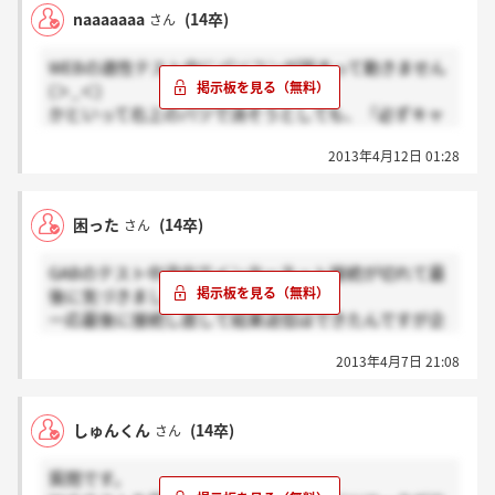
naaaaaaa
(14卒)
さん
WEBの適性テスト中にパソコンが固まって動きません
(＞_＜)
かといって右上のバツで消そうとしても、『必ずキャ
ンセルまたはページに留まるを押して下さい』と書か
2013年4月12日 01:28
れています。。
ネットは普通に使えているのにテスト画面だけ固まっ
困った
(14卒)
さん
ています。。どうしたらいいかご存知ないでしょう
か？
GABのテスト中途中でインターネット接続が切れて最
後に気づきました(＞_＜)
一応最後に接続し直して結果送信はできたんですが企
業に連絡した方が良いのでしょうか？
2013年4月7日 21:08
途中で接続切れると結果に支障でますか？
本当に行きたい会社なのでどうしようか悩んでいます
(＞_＜)
しゅんくん
(14卒)
さん
誰か教えてください‥‥
質問です。