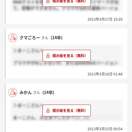
Webテストを受けるにあたり、左上にバツマークが出
て、受験ができません。ブラウザはIEの最新バージョ
ン。Vista、javaも最新のを何度もアンインストールし
2013年3月17日 16:20
てはいれ直しました。adobeも最新のが入ってます。
javaに問題があるようで、ソフトウェアはインストー
ルされているのですが、javaの公式ホームページでの
クマごろー
(14卒)
さん
インストール状態を確認するではjavaが検出されませ
ん。javaに書いてあるトラブルシューティングは全て
＞まーこさんへ
試しましたが直りませんでした。現在再びトラブルシ
ューティングの項目を全て試しているところですが、
ブラウザがIEじゃないか、またはAdobeのバージョン
同じような症状になった方、知識のある方、なにかわ
が低い、javaが入ってないかだと思いますよ
かれば教えていただきたいです。
2013年3月16日 01:48
みかん
(14卒)
さん
＞まーこさんへ
まーこさん、大丈夫でしたか？(＞_＜)
2013年3月15日 00:54