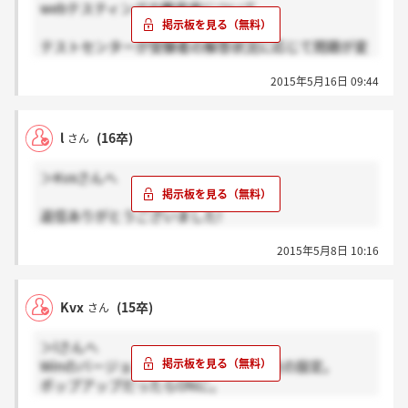
webテスティングの難易度について
テストセンターが受験者の解答状況に応じて問題が変
化する(解けてる人→難しい問題、解けてない人→易
2015年5月16日 09:44
しい問題)というのは存じ上げているのですが、
webテスティングの場合も解答の出来不出来によって
問題の難易度が変化するのでしょうか。
l
(16卒)
さん
ご存知のかたがいらっしゃれば教えていただきたいで
す。
＞Kvxさんへ
返信ありがとうございました!
2015年5月8日 10:16
ご指摘のものを色々と試しましたが、やはり出来なそ
うです。
こういう運命だったということで今回は諦めます。次
Kvx
(15卒)
さん
同じ状況になった時は、早めに友人にパソコンを貸し
ていただこうと思います。
＞lさんへ
Winのバージョンが問題だったら互換性の設定。
ポップアップだったらONに。
WinストアIEでやってるならデスクトップIEで試す。