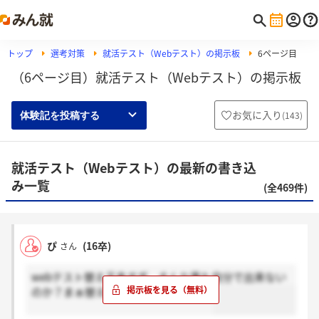
トップ
選考対策
就活テスト（Webテスト）の掲示板
6ページ目
（6ページ目）就活テスト（Webテスト）の掲示板
お気に入り
(
143
)
体験記を投稿する
就活テスト（Webテスト）の最新の書き込
み一覧
(全469件)
ぴ
(16卒)
さん
webテスト替え玉多すぎ。そんな事も自分で出来ない
のか？まぁ替え玉は大体私立のアホ。