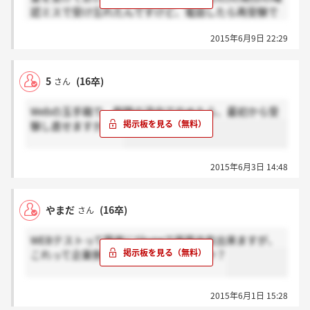
認ミスで受け忘れたんですけど、電話したら再受験で
きますかね？選考には関係ないとは言われたんですけ
2015年6月9日 22:29
ど…
5
(16卒)
さん
Webの玉手箱で、例題の途中でやめたら、最初から受
験し直せますかね？
2015年6月3日 14:48
やまだ
(16卒)
さん
WEBテストって簡単にSkypeで画面共有出来ますが、
これって企業側にバレるもんなんですか？
2015年6月1日 15:28