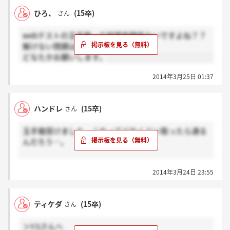
ひろ、
(15卒)
さん
webテストの玉手箱って誤謬率関係ないですよね？？
解けない問題は適当に押しています。
どなたかお願いします。
2014年3月25日 01:37
ハンドレ
(15卒)
さん
玉手箱受けました。これってどれくらい取ったら通る
んだろう…。
全然時間が足りなくて、練習では非言語がいつも半分
2014年3月24日 23:55
位しかないのですが、皆さん練習ではどれくらいの正
答率でしょうか？((T_T))
ティケダ
(15卒)
さん
＞Y.Sさんへ