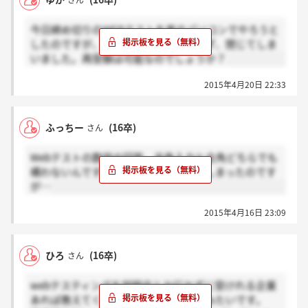
さん
今日締め切りのWEBテストを家のパソコンでやろうと
したのですが、文字がうまく表示されず、閉じてしま
いました。再受験は可能なのでしょうか？
2015年4月20日 22:33
ふっちー
(16卒)
さん
Webテストの数学の回答、半角入力と全角どちらでも
構わないんですかね？全角で入力してしまったのです
が…
2015年4月16日 23:09
ひろ
(16卒)
さん
webテスティングを説明会とか行かずに受けれる企業
あれば教えてください！試しに受けてみたいです。