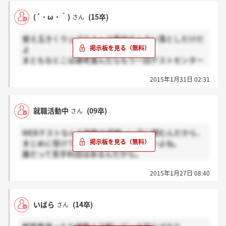
ったよ
(´・ω・｀)
(15卒)
さん
替え玉きくウェブテストは最初のふるい落としだけだ
よ
まともなとこは選考進んだらもう一回テストセンター
か会社でSPIやらされるよ
2015年1月31日 02:31
就職活動中
(09卒)
さん
WEBテストなんて複数の成績いい子に頼むんだから、
まじめに受けてる人間が勝てるわけないよね。
誰だって苦手科目はあるんだから。
あーあー、そういう卑怯な奴らが内定いくつも持って
2015年1月27日 08:40
いくんだろうなぁ。
いばら
(14卒)
さん