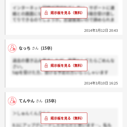
インターネット回線が途切れてしまい、サポートに連
締切まで日があって、志望度が高いなら諦めずに頑張
絡との画面になってしまいました。この場合受け直し
ってください！
てりできるのでしょうか。志望度高いので諦められま
せん。締切にはまだ時間があります。
2014年3月12日 20:43
なっち
(15卒)
さん
過去の書き込み見ましたが、見落としてたらごめんな
さい。
tapを受けた方、受ける予定の方いらっしゃいます
か？あまり対策本が充実していないので、情報を求め
2014年3月10日 16:25
ています。
てんやん
(15卒)
さん
＞しゅんくんさんへ
8.1にアップグレードしたからだと思います…。私も