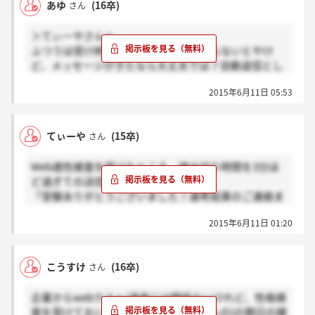
あゆ
(16卒)
さん
＞てぃーやさんへ
ふつうは受け終わるまでが期限内にならないとやけ
ど、メッセージがきたなら大丈夫では？自動返信とし
ても、締め切り過ぎたなら強制終了だし、ただほかの
2015年6月11日 05:53
ひとよりディスアドバンテージがあることは心に止め
ておきましょう
てぃーや
(15卒)
さん
Web適性検査を受けたところ、締め切り時間を3分ほ
ど過ぎての送信となってしまいました。
「受験ありがとうございました！選考結果のご連絡ま
でしばらくお待ちください。」との表示がマイページ
2015年6月11日 01:20
に出てはいるのですが、この場合エントリーに支障は
でるのでしょうか？教えていただけると嬉しいです(＞
_＜)
こうすけ
(16卒)
さん
企業からwebテスト(選考には関係ないけれど、性格検
査を受けておいてくださいと言われたもの)の期日の確