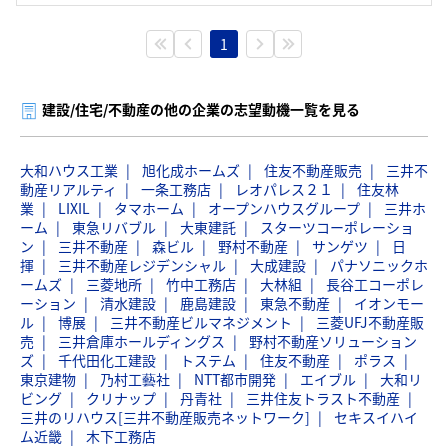
1
建設/住宅/不動産の他の企業の志望動機一覧を見る
大和ハウス工業
旭化成ホームズ
住友不動産販売
三井不
動産リアルティ
一条工務店
レオパレス２１
住友林
業
LIXIL
タマホーム
オープンハウスグループ
三井ホ
ーム
東急リバブル
大東建託
スターツコーポレーショ
ン
三井不動産
森ビル
野村不動産
サンゲツ
日
揮
三井不動産レジデンシャル
大成建設
パナソニックホ
ームズ
三菱地所
竹中工務店
大林組
長谷工コーポレ
ーション
清水建設
鹿島建設
東急不動産
イオンモー
ル
博展
三井不動産ビルマネジメント
三菱UFJ不動産販
売
三井倉庫ホールディングス
野村不動産ソリューション
ズ
千代田化工建設
トステム
住友不動産
ポラス
東京建物
乃村工藝社
NTT都市開発
エイブル
大和リ
ビング
クリナップ
丹青社
三井住友トラスト不動産
三井のリハウス[三井不動産販売ネットワーク]
セキスイハイ
ム近畿
木下工務店