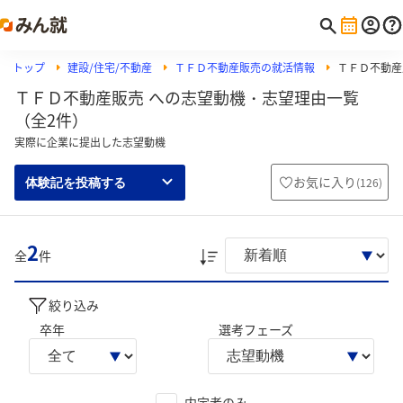
トップ
建設/住宅/不動産
ＴＦＤ不動産販売の就活情報
ＴＦＤ不動産
ＴＦＤ不動産販売 への志望動機・志望理由一覧
（全2件）
実際に企業に提出した志望動機
お気に入り
(
126
)
体験記を投稿する
2
全
件
絞り込み
卒年
選考フェーズ
内定者のみ