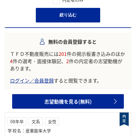
絞り込む
無料の会員登録すると
ＴＦＤ不動産販売には
201
件の掲示板書き込みのほか
4
件の選考・面接体験記、
2
件の内定者の志望動機が
あります。
ログイン／会員登録
すると閲覧できます。
志望動機を見る(無料)
08年卒
文系
女性
学校名
：
産業能率大学