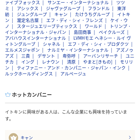
ァイブフォックス
サンエー・インターナショナル
ツツ
ミ
アシックス
ジャヴァグループ
フランドル
東洋
紡
ジュングループ
キャン
たけうちグループ
イトキ
ン
瀧定名古屋
エフ・ディ・シィ・フレンズ
ケイ・ウ
ノ
スタージュエリーブティックス
ワールド
トリンプ・
インターナショナル・ジャパン
島田商事
ベイクルーズ
アバハウスインターナショナル
LVMHモエ ヘネシー・ルイ ヴ
ィトングループ
シャネル
エフ・ディ・シィ・プロダクツ
エルメスジャポン
ナルミヤ・インターナショナル
アズノゥ
アズ
三貴
デサント
卑弥呼
アーバンリサーチ
ユニ
チカ
イング
レナウン
清原
やまと[きもの]
モリリ
ン
ティファニー・アンド・カンパニー・ジャパン・インク
ルックホールディングス
アルページュ
ホットカンパニー
イトキンに興味がある人は、こんな企業にも興味を持っていま
す。
キャン
1