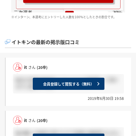
※インターン、本選考にエントリーした人数を100％としたときの割合です。
イトキンの最新の掲示版口コミ
it
さん
(20卒)
総合2次通過連絡受けておられる方感謝押して頂け
会員登録して閲覧する（無料）
ますと嬉しいです。
2019年6月30日 19:58
it
さん
(20卒)
総合職二次選考を受けた方で結果の連絡受けた方い