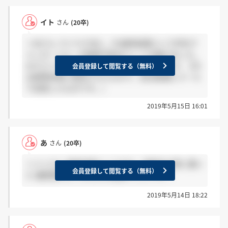
イト
さん
(20卒)
＞あさん マイナビ内に、ES選考結果という件名で
メッセージと一次選考予約のページが届きました。
おそらくESの結果なのではないかと思います。 (ES
会員登録して閲覧する（無料）
は説明会後に配信されたもので、担当者様にメール
で送信したものです。)
2019年5月15日 16:01
あ
さん
(20卒)
＞イトさん 選考結果というのは、説明会の時に書い
会員登録して閲覧する（無料）
た 履歴書のようなものの結果でしょうか？
2019年5月14日 18:22