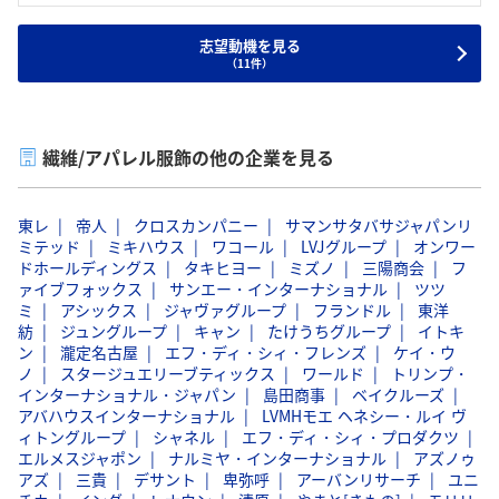
3.新中期経営計画
トレンドに流されない独自の美学を持ち、それを通じて自己
→EC事業の拡大を目指しており、インターンで経験したコン
表現を大切にする顧客層を築いている点に惹かれています。
志望動機を見る
テンツ作りの経験が活かせると思う
（11件）
私は、自分の知見を活かして、ブランドの価値をさらに高
め、新しい顧客層に向けて魅力を発信することで、ブランド
4.イルビゾンテやAPCは小物が人気が高いから、もっとウェ
戦略に貢献したいと考えています。
アを売れるようにしたい
繊維/アパレル服飾の他の企業を見る
東レ
帝人
クロスカンパニー
サマンサタバサジャパンリ
ミテッド
ミキハウス
ワコール
LVJグループ
オンワー
ドホールディングス
タキヒヨー
ミズノ
三陽商会
フ
ァイブフォックス
サンエー・インターナショナル
ツツ
ミ
アシックス
ジャヴァグループ
フランドル
東洋
紡
ジュングループ
キャン
たけうちグループ
イトキ
ン
瀧定名古屋
エフ・ディ・シィ・フレンズ
ケイ・ウ
ノ
スタージュエリーブティックス
ワールド
トリンプ・
インターナショナル・ジャパン
島田商事
ベイクルーズ
アバハウスインターナショナル
LVMHモエ ヘネシー・ルイ ヴ
ィトングループ
シャネル
エフ・ディ・シィ・プロダクツ
エルメスジャポン
ナルミヤ・インターナショナル
アズノゥ
アズ
三貴
デサント
卑弥呼
アーバンリサーチ
ユニ