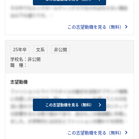
その中でもルックホールディングスでなければならない理由
は以下の通りです。
この志望動機を見る（無料）
1.日本のマーケットのニーズを熟知して、結果を残している
こと
→アパレル企業としてとても厳しい時であったコロナ禍でも
25年卒
文系
非公開
業績を伸ばしたこと
学校名：非公開
→ 日本人の「歴史があり品のあるモノが好きな国民性」にマ
職 種：
ッチする、新規ブランドの開拓例えばスマイソンを展開でき
たりしたこと
志望動機
→イルビゾンテが御社にジョインするようになってから、業
績をあげて、若者の間ですごく流行していること
ファッションとライフスタイルの融合を目指すブランド戦略
に共感したからです。特に、ファッションを通じて人々の生
2. 2021年7月から廃棄ゼロを目指し、衣料品と雑貨類のリサ
この志望動機を見る（無料）
活に豊かさを提供するというビジョンは、社会にポジティブ
イクルを、社会貢献をしていること
な影響を与える取り組みであり、自分もこの価値観に共鳴し
→ 古くなり履けなくなった「レペット」のシューズを回収す
ました。大学時代には文化とファッションの関わりを研究
るキャンペーン
し、多様なライフスタイルに応じたファッションのあり方に
この志望動機を見る（無料）
ついて学びました。ルックホールディングスのブランドは、