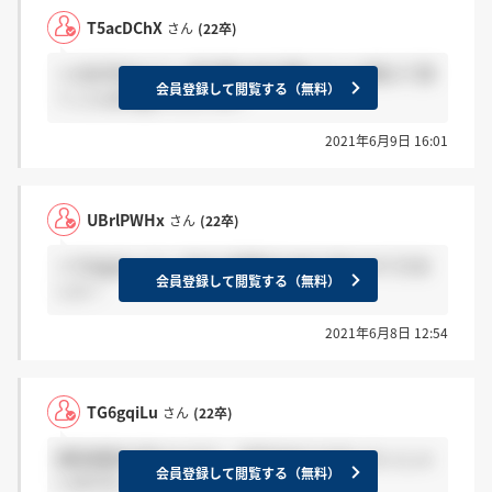
T5acDChX
さん
(22卒)
＞UBrlPWHxさん 販売職か総合職どちらか教えて頂
会員登録して閲覧する（無料）
くことは可能でしょうか?
2021年6月9日 16:01
UBrlPWHx
さん
(22卒)
＞TG6gqiLuさん 先ほど結果がLINEで送られてきま
会員登録して閲覧する（無料）
した！
2021年6月8日 12:54
TG6gqiLu
さん
(22卒)
適性検査を受けた方で、合否が出てる方いらっしゃ
会員登録して閲覧する（無料）
いますか、、、？