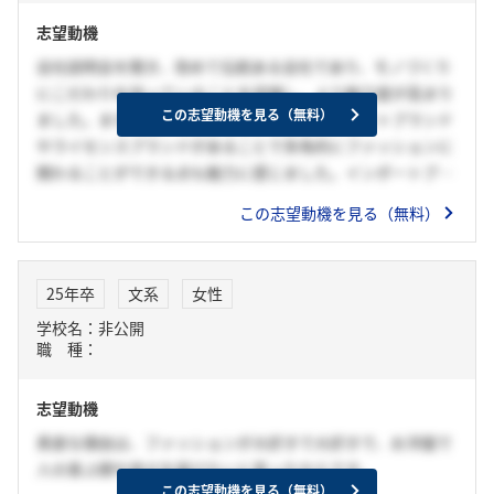
志望動機
会社説明会を聞き、改めて伝統ある会社であり、モノづくり
にこだわりを持っていることを認識し、より魅力度が高まり
この志望動機を見る（無料）
ました。また、自社ブランドだけでなくインポートブランド
やライセンスブランドがあることで多角的にファッションに
関わることができる点も魅力に感じました。インポートブラ
ンドを通して日本国内にいたら知り得なかったブランドや購
この志望動機を見る（無料）
入できないブランドを購入できるようにすることで、ファッ
ションの可能性を拡げておりそうした仕事に携わりたいと考
えました。
25年卒
文系
女性
学校名：非公開
職 種：
志望動機
素直な理由は、ファッションが大好きで大好きで、お洋服で
人の喜ぶ顔や幸せを届けたいと思ったからです。
この志望動機を見る（無料）