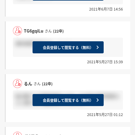
2021年6月7日 14:56
TG6gqiLu
さん
(22卒)
適性検査不安です....（ ; ; ）
会員登録して閲覧する（無料）
2021年5月27日 15:39
るん
さん
(22卒)
総合職で二次面接通過した方、その後の適性検査な
会員登録して閲覧する（無料）
どに関するご連絡は来ていますか、、？
2021年5月27日 01:12