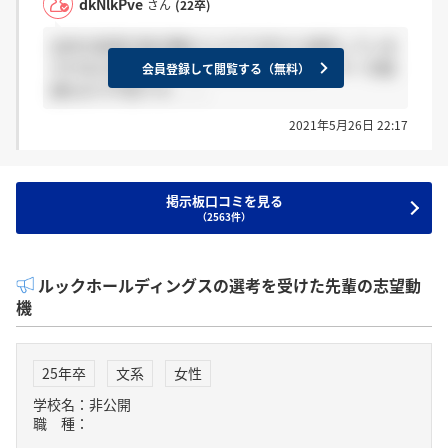
dkNlkPve
さん
(22卒)
去年の採用が総合職4人とかで3月から選考していま
すがまだ採用してくださるんですかね、、今一次面
会員登録して閲覧する（無料）
接なので不安です、、、
2021年5月26日 22:17
掲示板口コミを見る
（2563件）
ルックホールディングスの選考を受けた先輩の志望動
機
25年卒
文系
女性
学校名：非公開
職 種：