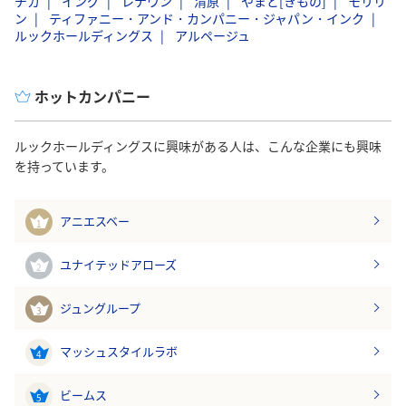
チカ
イング
レナウン
清原
やまと[きもの]
モリリ
ン
ティファニー・アンド・カンパニー・ジャパン・インク
ルックホールディングス
アルページュ
ホットカンパニー
ルックホールディングスに興味がある人は、こんな企業にも興味
を持っています。
アニエスベー
1
ユナイテッドアローズ
2
ジュングループ
3
マッシュスタイルラボ
4
ビームス
5