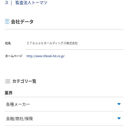
ス
監査法人トーマツ
会社データ
社名
ＩＴｂｏｏｋホールディングス株式会社
ホームページ
http://www.itbook-hd.co.jp/
カテゴリ一覧
業界
各種メーカー
金融/商社/保険