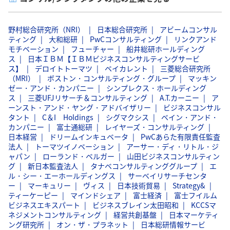
野村総合研究所（NRI）
日本総合研究所
アビームコンサル
ティング
大和総研
PwCコンサルティング
リンクアンド
モチベーション
フューチャー
船井総研ホールディング
ス
日本ＩＢＭ【ＩＢＭビジネスコンサルティングサービ
ス】
デロイトトーマツ
ベイカレント
三菱総合研究所
（MRI）
ボストン・コンサルティング・グループ
マッキン
ゼー・アンド・カンパニー
シンプレクス・ホールディング
ス
三菱UFJリサーチ＆コンサルティング
A.T.カーニー
ア
ーンスト・アンド・ヤング・アドバイザリー
ビジネスコンサル
タント
C＆I Holdings
シグマクシス
ベイン・アンド・
カンパニー
富士通総研
レイヤーズ・コンサルティング
日本経営
ドリームインキュベータ
PwCあらた有限責任監査
法人
トーマツイノベーション
アーサー・ディ・リトル・ジ
ャパン
ローランド・ベルガー
山田ビジネスコンサルティン
グ
新日本監査法人
タナベコンサルティンググループ
エ
ル・シー・エーホールディングス
サーベイリサーチセンタ
ー
マーキュリー
ヴィス
日本技術貿易
Strategy&
ティーケーピー
マインドシェア
富士経済
富士フイルム
ビジネスエキスパート
ビジネスブレイン太田昭和
KCCSマ
ネジメントコンサルティング
経営共創基盤
日本マーケティ
ング研究所
オン・ザ・プラネット
日本総研情報サービ