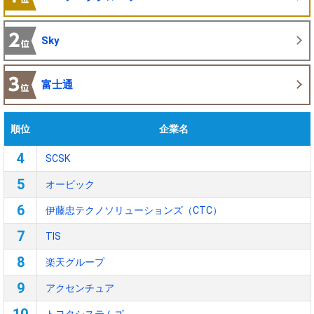
Sky
富士通
順位
企業名
4
SCSK
5
オービック
6
伊藤忠テクノソリューションズ（CTC）
7
TIS
8
楽天グループ
9
アクセンチュア