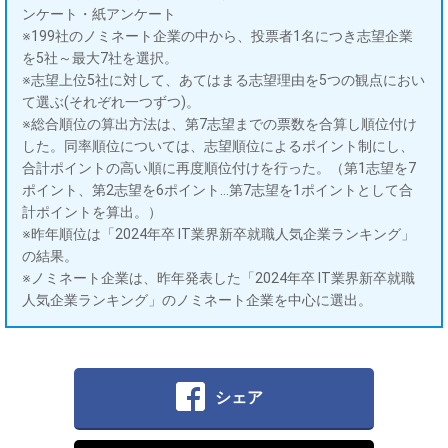
ンケート・紙アンケート
※199社のノミネート企業の中から、投票者1名につき志望企業
を5社～最大7社を選択。
※志望上位5社に対して、あてはまる志望理由を5つの観点におい
て選ぶ(それぞれ一つずつ)。
※総合順位の算出方法は、第7志望までの票数を合算し順位付け
した。同率順位については、志望順位によるポイント制にし、
合計ポイントの高い順に再度順位付けを行った。（第1志望を7
ポイント、第2志望を6ポイント…第7志望を1ポイントとして合
計ポイントを算出。）
※昨年順位は「2024年卒 IT業界新卒就職人気企業ランキング」
の結果。
※ノミネート企業は、昨年発表した「2024年卒 IT業界新卒就職
人気企業ランキング」のノミネート企業を中心に選出。
シェア