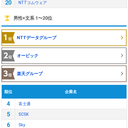
20
NTTコムウェア
男性×文系 1〜20位
NTTデータグループ
オービック
楽天グループ
順位
企業名
4
富士通
5
SCSK
6
Sky