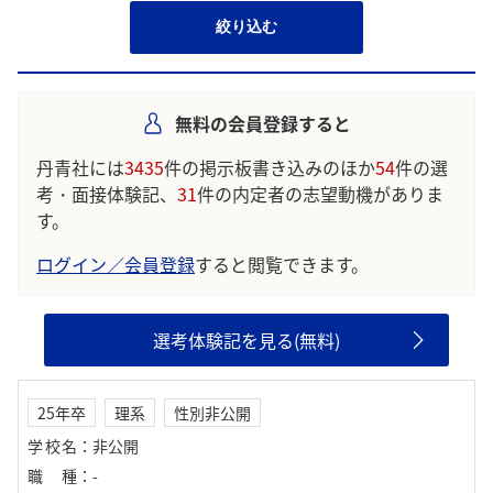
絞り込む
無料の会員登録すると
丹青社には
3435
件の掲示板書き込みのほか
54
件の選
考・面接体験記、
31
件の内定者の志望動機がありま
す。
ログイン／会員登録
すると閲覧できます。
選考体験記を見る(無料)
25年卒
理系
性別非公開
学校名
：
非公開
職種
：
-