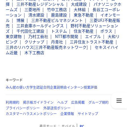
揮
三井不動産レジデンシャル
大成建設
パナソニックホ
ームズ
三菱地所
竹中工務店
大林組
長谷工コーポレ
ーション
清水建設
鹿島建設
東急不動産
イオンモー
ル
博展
三井不動産ビルマネジメント
三菱UFJ不動産販
売
三井倉庫ホールディングス
野村不動産ソリューション
ズ
千代田化工建設
トステム
住友不動産
ポラス
東京建物
乃村工藝社
NTT都市開発
エイブル
大和リ
ビング
クリナップ
丹青社
三井住友トラスト不動産
三井のリハウス[三井不動産販売ネットワーク]
セキスイハイ
ム近畿
木下工務店
キーワード
みん就の使い方
学生認証
合同企業説明会
インターン
授業評価
利用規約
掲示板ガイドライン
ヘルプ
広告掲載
グループ規約
プライバシーポリシー
外部送信ポリシー
カスタマーハラスメントポリシー
企業情報
サイトマップ
表示モード
モバイル
PC