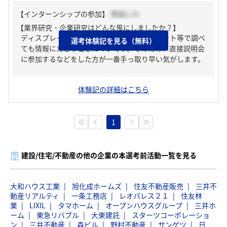
【インターンシップの参加】
参加した
【業界研究・企業研究はどんな風にしましたか？】
ディスプレイ業界自体知名度が低いため、ネット等で調べ
選考体験記を見る（無料）
ても情報にたどり着きにくいです。そのため、直接説明会
に参加するなどをした方が一番手っ取り早い気がします。
体験記の詳細はこちら
1
建設/住宅/不動産の他の企業の本選考前活動一覧を見る
大和ハウス工業
旭化成ホームズ
住友不動産販売
三井不
動産リアルティ
一条工務店
レオパレス２１
住友林
業
LIXIL
タマホーム
オープンハウスグループ
三井ホ
ーム
東急リバブル
大東建託
スターツコーポレーショ
ン
三井不動産
森ビル
野村不動産
サンゲツ
日