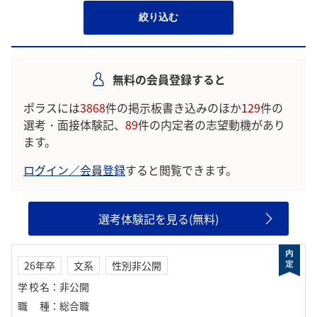
絞り込む
無料の会員登録すると
ポラスには
3868
件の掲示板書き込みのほか
129
件の
選考・面接体験記、
89
件の内定者の志望動機があり
ます。
ログイン／会員登録
すると閲覧できます。
選考体験記を見る(無料)
26年卒
文系
性別非公開
学校名
：
非公開
職種
：
総合職