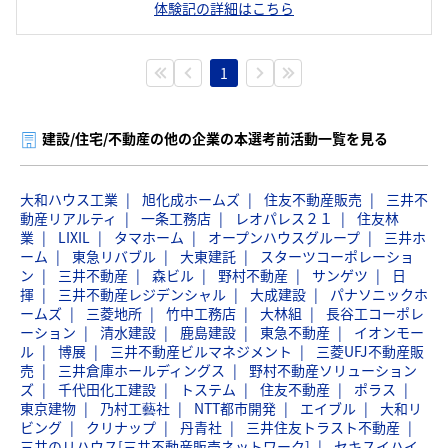
体験記の詳細はこちら
1
建設/住宅/不動産の他の企業の本選考前活動一覧を見る
大和ハウス工業
旭化成ホームズ
住友不動産販売
三井不
動産リアルティ
一条工務店
レオパレス２１
住友林
業
LIXIL
タマホーム
オープンハウスグループ
三井ホ
ーム
東急リバブル
大東建託
スターツコーポレーショ
ン
三井不動産
森ビル
野村不動産
サンゲツ
日
揮
三井不動産レジデンシャル
大成建設
パナソニックホ
ームズ
三菱地所
竹中工務店
大林組
長谷工コーポレ
ーション
清水建設
鹿島建設
東急不動産
イオンモー
ル
博展
三井不動産ビルマネジメント
三菱UFJ不動産販
売
三井倉庫ホールディングス
野村不動産ソリューション
ズ
千代田化工建設
トステム
住友不動産
ポラス
東京建物
乃村工藝社
NTT都市開発
エイブル
大和リ
ビング
クリナップ
丹青社
三井住友トラスト不動産
三井のリハウス[三井不動産販売ネットワーク]
セキスイハイ