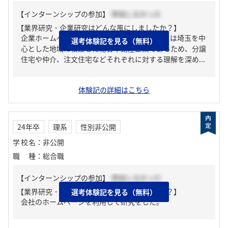
【インターンシップの参加】
参加しなかった
【業界研究・企業研究はどんな風にしましたか？】
企業ホームページを読み込むことです。ポラスは埼玉を中
選考体験記を見る（無料）
心とした地域に根差した総合不動産企業であるため、分譲
住宅や仲介、注文住宅などそれぞれに対する理解を深め...
体験記の詳細はこちら
24年卒
理系
性別非公開
学校名
：
非公開
職種
：
総合職
【インターンシップの参加】
参加しなかった
【業界研究・企業研究はどんな風にしましたか？】
選考体験記を見る（無料）
会社のホームページを利用して研究をした。