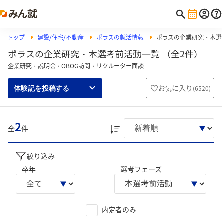
トップ
建設/住宅/不動産
ポラスの就活情報
ポラスの企業研究・本選
ポラスの企業研究・本選考前活動一覧 （全2件）
企業研究・説明会・OBOG訪問・リクルーター面談
お気に入り
(
6520
)
体験記を投稿する
2
全
件
絞り込み
卒年
選考フェーズ
内定者のみ