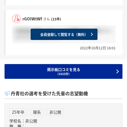
rGOIWtWf
さん
(23卒)
対面面接の際にどのくらい交通費が出たか教えてい
会員登録して閲覧する（無料）
ただけないでしょうか。
2022年10月12日 16:01
掲示板口コミを見る
（3435件）
丹青社の選考を受けた先輩の志望動機
25年卒
理系
非公開
学校名：非公開
職 種：