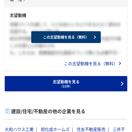
志望動機
空間づくりを通して、人と社会にいろどりを与えたく貴社を
志望する。コロナ以降の美
この志望動機を見る（無料）
術大学学園祭に訪れた際に、リアル空間ならではの迫力や美
しさを感じ心を動かされ
た。これらは、商業施設文化施設オフィス等にも必要不可欠
だと考えた。その中でも貴
この志望動機を見る（無料）
社は、ディスプレイ業界を牽引しており、幅広い業界を支援
している点に魅力を感じ
た。必要な空間を必要な人に届け、リアル空間のもつ感動を
志望動機を見る
（31件）
より多くの人々に届けたいため貴社を志望する。
建設/住宅/不動産の他の企業を見る
大和ハウス工業
旭化成ホームズ
住友不動産販売
三井不