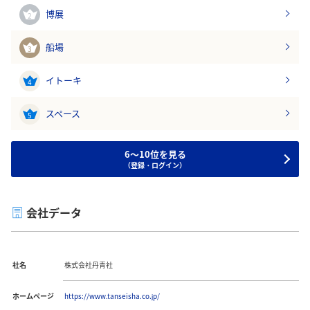
博展
2
船場
3
イトーキ
4
スペース
5
6～10位を見る
（登録・ログイン）
会社データ
社名
株式会社丹青社
ホームページ
https://www.tanseisha.co.jp/