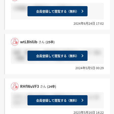
1次面接いい雰囲気でしたが落ちました?
会員登録して閲覧する（無料）
2024年6月24日 17:02
wtLBhlUb
さん
(25卒)
営業・制作の方、最終面接の結果来ましたか？ 来た
会員登録して閲覧する（無料）
→感謝、まだ→ホント？お願いします！
2024年5月5日 00:29
RHfWuVF3
さん
(24卒)
デザイン職2次選考のご連絡来た方いらっしゃいま
会員登録して閲覧する（無料）
すか？？
2023年5月16日 14:22