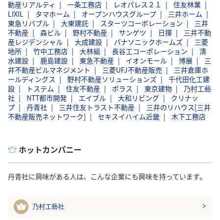
動産リアルティ
一条工務店
レオパレス２１
住友林業
LIXIL
タマホーム
オープンハウスグループ
三井ホーム
東急リバブル
大東建託
スターツコーポレーション
三井
不動産
森ビル
野村不動産
サンゲツ
日揮
三井不動
産レジデンシャル
大成建設
パナソニックホームズ
三菱
地所
竹中工務店
大林組
長谷工コーポレーション
清
水建設
鹿島建設
東急不動産
イオンモール
博展
三
井不動産ビルマネジメント
三菱UFJ不動産販売
三井倉庫ホ
ールディングス
野村不動産ソリューションズ
千代田化工建
設
トステム
住友不動産
ポラス
東京建物
乃村工藝
社
NTT都市開発
エイブル
大和リビング
クリナッ
プ
丹青社
三井住友トラスト不動産
三井のリハウス[三井
不動産販売ネットワーク]
セキスイハイム近畿
木下工務店
ホットカンパニー
丹青社に興味がある人は、こんな企業にも興味を持っています。
乃村工藝社
1