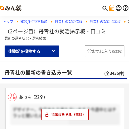
トップ
建設/住宅/不動産
丹青社の就活情報
丹青社の就活掲示板
（2ページ目）丹青社の就活掲示板・口コミ
最新の選考状況・選考結果
お気に入り
(
5336
)
体験記を投稿する
丹青社の最新の書き込み一覧
(全3435件)
あ
(22卒)
さん
デザイナー、今日あたり来た方います？今週中とはチ
ラッと聞いたんですが、、、