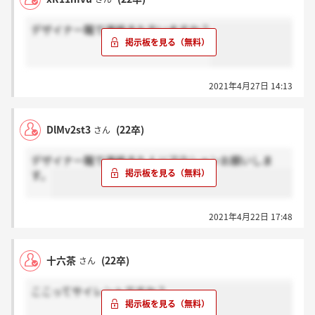
デザイナー職で連絡きた方いますか？
2021年4月27日 14:13
DlMv2st3
(22卒)
さん
デザイナー職で連絡きた人リアクションお願いしま
す。
2021年4月22日 17:48
十六茶
(22卒)
さん
ここってサイレントですか？