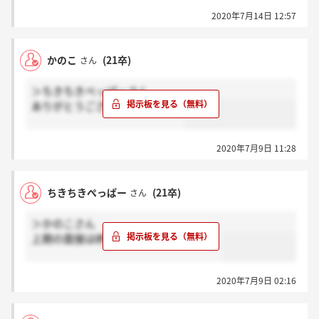
2020年7月14日 12:57
かのこ
(21卒)
さん
＞ちきちきぺっぱーさん
ありがとうございます（ ; ; ）！
2020年7月9日 11:28
ちきちきぺっぱー
(21卒)
さん
＞かのこさん
上期の面接は終わっていると思います。
2020年7月9日 02:16