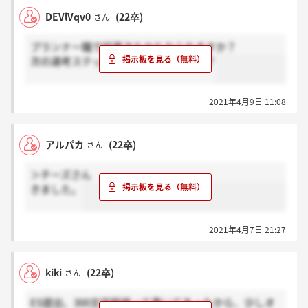
DEVlVqv0
(22卒)
さん
プランナー職で結果きたかたおられますか？
次の選考ステップの連絡はきましたか？
2021年4月9日 11:08
アルパカ
(22卒)
さん
＞チーズさん
きました。
2021年4月7日 21:27
kiki
(22卒)
さん
ES提出、300文字程度って書いてあったから、少しオ