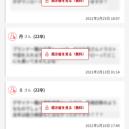
がダウンロードできない方いらっしゃいますか？
2021年2月25日 18:07
丹
(22卒)
さん
プランナー職の企画シートは、やはり皆さんイラスト
や図を入れる予定ですか？あと、選考フローってどこ
にも書いてませんよね…
2021年2月13日 01:14
ミ
(22卒)
さん
デザイナー職の適性検査というのは、性格診断のよう
なものでしょうか？
去年は能力検査などはなかったのですか？？？
2021年2月10日 17:49