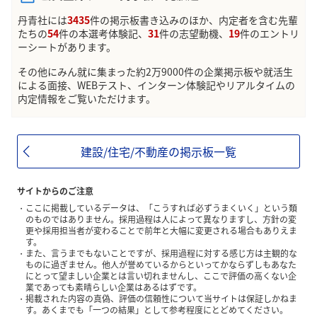
丹青社には
3435
件の掲示板書き込みのほか、内定者を含む先輩
たちの
54
件の本選考体験記、
31
件の志望動機、
19
件のエントリ
ーシートがあります。
その他にみん就に集まった約2万9000件の企業掲示板や就活生
による面接、WEBテスト、インターン体験記やリアルタイムの
内定情報をご覧いただけます。
建設/住宅/不動産の掲示板一覧
サイトからのご注意
ここに掲載しているデータは、「こうすれば必ずうまくいく」という類
のものではありません。採用過程は人によって異なりますし、方針の変
更や採用担当者が変わることで前年と大幅に変更される場合もありえま
す。
また、言うまでもないことですが、採用過程に対する感じ方は主観的な
ものに過ぎません。他人が誉めているからといってかならずしもあなた
にとって望ましい企業とは言い切れませんし、ここで評価の高くない企
業であっても素晴らしい企業はあるはずです。
掲載された内容の真偽、評価の信頼性について当サイトは保証しかねま
す。あくまでも「一つの結果」として参考程度にとどめてください。