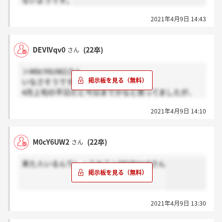
ないようです。
2021年4月9日 14:43
DEVlVqv0
(22卒)
さん
＞M0cY6UW2さん
いなさそうですよね。
4月上旬の平日だと今日までかなと思ってましたが、
いまだに連絡きませんね、、笑
2021年4月9日 14:10
M0cY6UW2
(22卒)
さん
来た人いるんでしょうか？＞DEVlVqv0さん
2021年4月9日 13:30