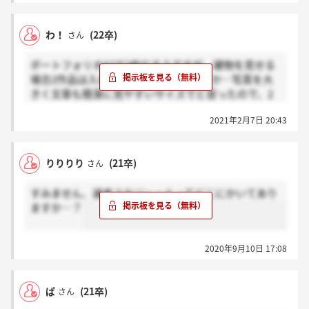
わ！
(22卒)
さん
ポートフォリオA3で2枚だそうですが、建物を見せる
場合2作品は入れるのがベターでしょうか…写真を大
きく文章も簡潔に見やすいサイズでと習ったので、2
枚で2作品はレイアウトがかなり細かくなってしまい
2021年2月7日 20:43
ます…
りりりり
(21卒)
さん
すみません、選考スケジュールってどこにかいてあり
ますか…？
2020年9月10日 17:08
ぱ
(21卒)
さん