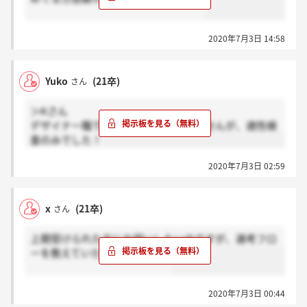
2020年7月3日 14:58
Yuko
(21卒)
さん
＞Kさん
デザイナー職で参考になるか分かりませんが、適性検
査のみでした！
2020年7月3日 02:59
x
(21卒)
さん
上期受けられた方にお伺いしたいのですが、選考フロ
ーを教えていただきたいです。
2020年7月3日 00:44