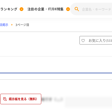
業ランキング
注目の企業・IT/DX特集
活掲示
3ページ目
注目の企業特集
みんなのIT業界新卒就職人気企業ランキング
みんな
[27卒] 本選考体験記投稿キャンペーン
28卒 注目企業特集
27卒 注目企業特集
みんなのDX企業就職ブランド調査
ミ
お気に入り
(
53
注目のIT・DX企業特集
28卒 IT・DX企業特集
27卒 IT・DX企業特集
28卒
みんなのIT業界新卒就職人気企業ランキング
みんな
企業研究
でしょうか？という意味です（ ; ; ）