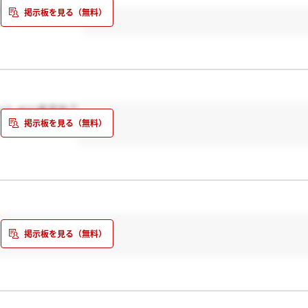
 ）下期頑張ります！
っしゃいますか？