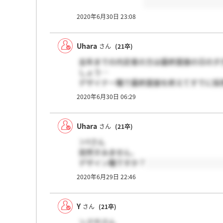
2020年6月30日 23:08
Uhara
さん
(21卒)
去年までの内定者の方は最終面接の日の夕
しょう…
デザイナー職で最終面接を終えてすでに採
私は今日面接を受けます(＞ ＜)
2020年6月30日 06:29
Uhara
さん
(21卒)
＞Yさん
突然すみません、
デザイン職ですか？
2020年6月29日 22:46
Y
さん
(21卒)
＞さやさん