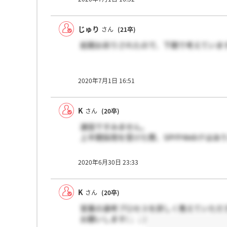
じゅり
さん
(21卒)
前期お祈りされたので、下期で考えています
2020年7月1日 16:51
K
さん
(20卒)
連投ですみません。
上半期採用を受けた際、SPIやWebテはあ
2020年6月30日 23:33
K
さん
(20卒)
営業の選考プロセスを詳しく教えていただ
お願いします(；；)