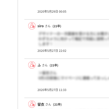
2020年5月29日 00:05
siro
さん
(21卒)
デザイナーの一次面接を受ける方にお聞き
わずカメラに向かって暗記で完結に説明っ
します！
2020年5月27日 22:02
ふ
さん
(21卒)
＞留衣さん
6月1日前後にマイページに連絡っておっし
2020年5月27日 11:33
留衣
さん
(21卒)