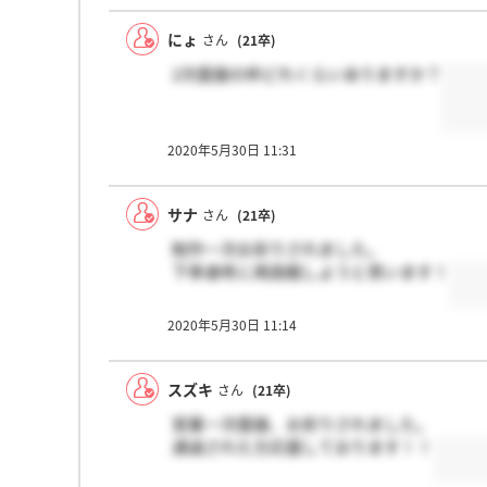
にょ
さん
(21卒)
2次面接の枠どれくらいありますか？
2020年5月30日 11:31
サナ
さん
(21卒)
制作一次お祈りされました。
下季選考に再挑戦しようと思います！
2020年5月30日 11:14
スズキ
さん
(21卒)
営業一次面接、お祈りされました。
通過された方応援しております！！