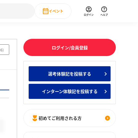
イベント
ログイン
ヘルプ
Event
の新卒就職人気企業ランキング
みんなのインターン人気企業ランキン
直近のイベント一覧
ログイン/会員登録
36
)
もっと見る
 IT・DX現場社員インタビュー
選考体験記を投稿する
の新卒就職人気企業ランキング
みんなのインターン人気企業ランキン
インターン体験記を投稿する
初めてご利用される方