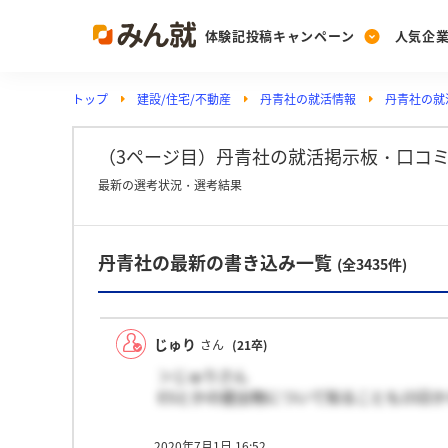
体験記投稿キャンペーン
人気企
トップ
建設/住宅/不動産
丹青社の就活情報
丹青社の就
Post
Ranking
PickUp
投稿する
ランキングを見る
注目の企業特集
（3ページ目）丹青社の就活掲示板・口コ
最新の選考状況・選考結果
Vote
丹青社の最新の書き込み一覧
投票する
(全3435件)
動画で知ろう！業界・
じゅり
さん
(21卒)
＞じゅりさん
ESとかの提出物について知ることも15日から
2020年7月1日 16:52