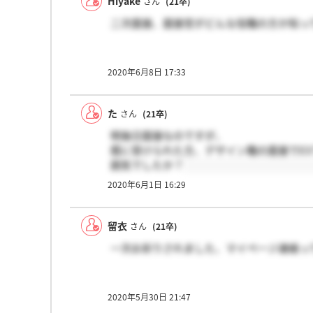
Hiyake
さん
(21卒)
二次面接、面接官がどんな役職の方か知っ
2020年6月8日 17:33
た
さん
(21卒)
明後日面接なのですが、
既に受けられた方、デザイン職の面接でE
囲気でしたか？
2020年6月1日 16:29
留衣
さん
(21卒)
一次お祈りされました、マイページ連絡っ
2020年5月30日 21:47