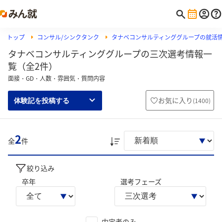
トップ
コンサル/シンクタンク
タナベコンサルティンググループの就活
タナベコンサルティンググループの三次選考情報一
覧（全2件）
面接・GD・人数・雰囲気・質問内容
お気に入り
(
1400
)
体験記を投稿する
2
全
件
絞り込み
卒年
選考フェーズ
内定者のみ