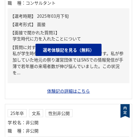
職種
：
コンサルタント
【面接で聞かれた質問1】
学生時代に力を入れたことについて
【質問に対する回答1】
選考体験記を見る（無料）
私が学生時代に力を入れたことは○○の改善です。私が参
加していた地元の祭り運営団体ではSNSでの情報発信が手
薄で若年層の来場者数が伸び悩んでいました。この状況
を...
体験記の詳細はこちら
25年卒
文系
性別非公開
学校名
：
非公開
職種
：
非公開