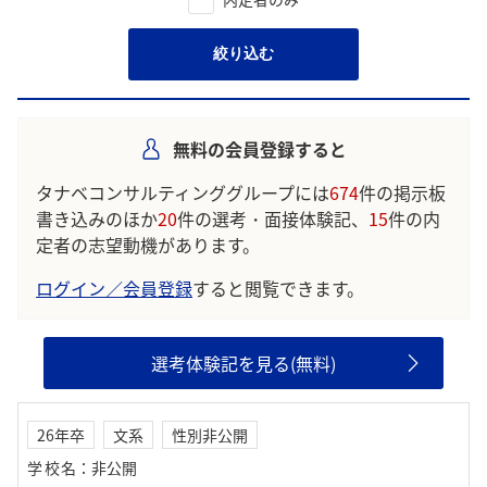
絞り込む
無料の会員登録すると
タナベコンサルティンググループには
674
件の掲示板
書き込みのほか
20
件の選考・面接体験記、
15
件の内
定者の志望動機があります。
ログイン／会員登録
すると閲覧できます。
選考体験記を見る(無料)
26年卒
文系
性別非公開
学校名
：
非公開