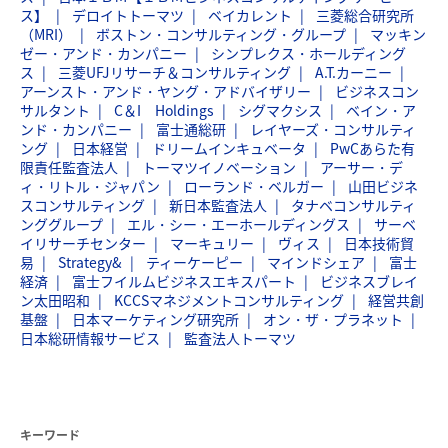
ス】
デロイトトーマツ
ベイカレント
三菱総合研究所
（MRI）
ボストン・コンサルティング・グループ
マッキン
ゼー・アンド・カンパニー
シンプレクス・ホールディング
ス
三菱UFJリサーチ＆コンサルティング
A.T.カーニー
アーンスト・アンド・ヤング・アドバイザリー
ビジネスコン
サルタント
C＆I Holdings
シグマクシス
ベイン・ア
ンド・カンパニー
富士通総研
レイヤーズ・コンサルティ
ング
日本経営
ドリームインキュベータ
PwCあらた有
限責任監査法人
トーマツイノベーション
アーサー・デ
ィ・リトル・ジャパン
ローランド・ベルガー
山田ビジネ
スコンサルティング
新日本監査法人
タナベコンサルティ
ンググループ
エル・シー・エーホールディングス
サーベ
イリサーチセンター
マーキュリー
ヴィス
日本技術貿
易
Strategy&
ティーケーピー
マインドシェア
富士
経済
富士フイルムビジネスエキスパート
ビジネスブレイ
ン太田昭和
KCCSマネジメントコンサルティング
経営共創
基盤
日本マーケティング研究所
オン・ザ・プラネット
日本総研情報サービス
監査法人トーマツ
キーワード