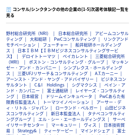
コンサル/シンクタンクの他の企業の[1-5]次選考体験記一覧を
見る
野村総合研究所（NRI）
日本総合研究所
アビームコンサル
ティング
大和総研
PwCコンサルティング
リンクアンド
モチベーション
フューチャー
船井総研ホールディング
ス
日本ＩＢＭ【ＩＢＭビジネスコンサルティングサービ
ス】
デロイトトーマツ
ベイカレント
三菱総合研究所
（MRI）
ボストン・コンサルティング・グループ
マッキン
ゼー・アンド・カンパニー
シンプレクス・ホールディング
ス
三菱UFJリサーチ＆コンサルティング
A.T.カーニー
アーンスト・アンド・ヤング・アドバイザリー
ビジネスコン
サルタント
C＆I Holdings
シグマクシス
ベイン・ア
ンド・カンパニー
富士通総研
レイヤーズ・コンサルティ
ング
日本経営
ドリームインキュベータ
PwCあらた有
限責任監査法人
トーマツイノベーション
アーサー・デ
ィ・リトル・ジャパン
ローランド・ベルガー
山田ビジネ
スコンサルティング
新日本監査法人
タナベコンサルティ
ンググループ
エル・シー・エーホールディングス
サーベ
イリサーチセンター
マーキュリー
ヴィス
日本技術貿
易
Strategy&
ティーケーピー
マインドシェア
富士