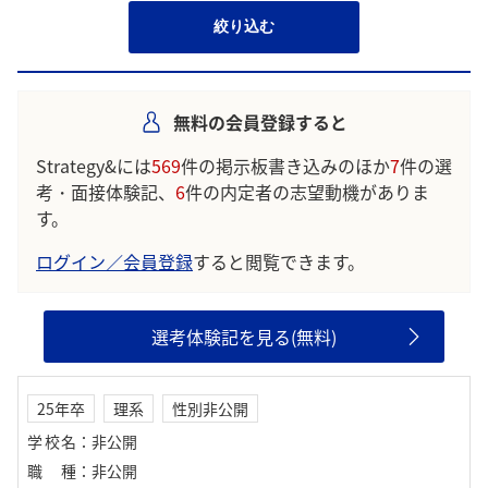
絞り込む
無料の会員登録すると
Strategy&には
569
件の掲示板書き込みのほか
7
件の選
考・面接体験記、
6
件の内定者の志望動機がありま
す。
ログイン／会員登録
すると閲覧できます。
選考体験記を見る(無料)
25年卒
理系
性別非公開
学校名
：
非公開
職種
：
非公開