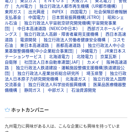
電力
東京ガス
ＥＮＥＯＳ
大阪ガス
東北電力
警視
庁
九州電力
独立行政法人都市再生機構（UR都市機構）
東邦ガス
出光興産
INPEX
四国電力
社会保険診療報酬
支払基金
中国電力
日本貿易振興機構[JETRO]
昭和シェ
ル石油
独立行政法人宇宙航空研究開発機構[宇宙開発事業
団]
中日本高速道路（NEXCO中日本）
西部ガスホールディ
ングス
独立行政法人高齢・障害者雇用支援機構
西日本高速
道路
電源開発
独立行政法人労働者健康安全機構
コスモ
石油
東日本高速道路
首都高速道路
独立行政法人中小企
業基盤整備機構[中小企業総合事業団]
沖縄電力
JR東日本ス
テーションサービス
北海道電力
北陸電力
京葉瓦斯
自衛隊
社団法人日本自動車連盟[JAF]
カメイ
阪神高速道
路
独立行政法人鉄道建設・運輸施設整備支援機構[鉄道建設公
団]
独立行政法人産業技術総合研究所
埼玉県警
独立行政
法人日本原子力研究開発機構
北海道ガス
独立行政法人国際
交流基金
独立行政法人科学技術振興機構
医薬品医療機器整
備機構
静岡ガス
中部ガス
石油資源開発
ホットカンパニー
九州電力に興味がある人は、こんな企業にも興味を持っていま