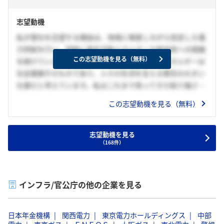
志望動機
私が貴社を志望する理由は、地域に根差しながら安定した電
力供給を行い、同時に再生可能エネルギーや新技術への挑戦
この志望動機を見る（無料）
を続けている点に強く魅力を感じたからです。エネルギーは
社会基盤そのものであり、人々の生活を支える責任の大きい
仕事だと考えています。私はこれまで培ってきた粘り強さや
課題解決力を活かし、電力の安定供給と新たなエネルギーへ
この志望動機を見る（無料）
の転換を両立させる業務に挑戦し、九州全体の地域社会に貢
献していきたいと考えています。
志望動機を見る
（168件）
インフラ/官公庁の他の企業を見る
日本年金機構
関西電力
東京電力ホールディングス
中部