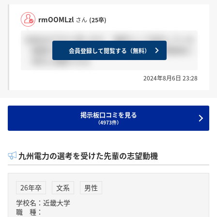
rmOOMLzl
さん
(25卒)
本音は以下だと思います ・業界として安定している
・転勤が少なく九州で働ける ・給料がある程度良い
会員登録して閲覧する（無料）
・地元に貢献できる
2024年8月6日 23:28
掲示板口コミを見る
（4973件）
九州電力の選考を受けた先輩の志望動機
26年卒
文系
男性
学校名：近畿大学
職 種：