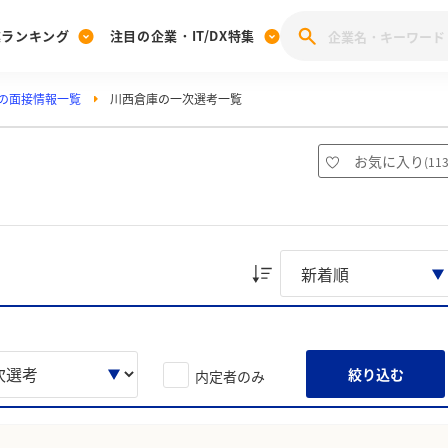
業ランキング
注目の企業・IT/DX特集
の面接情報一覧
川西倉庫の一次選考一覧
注目の企業特集
みんなのIT業界新卒就職人気企業ランキング
みんな
[27卒] 本選考体験記投稿キャンペーン
28卒 注目企業特集
27卒 注目企業特集
みんなのDX企業就職ブランド調査
お気に入り
(
11
注目のIT・DX企業特集
28卒 IT・DX企業特集
27卒 IT・DX企業特集
28卒
みんなのIT業界新卒就職人気企業ランキング
みんな
企業研究
絞り込む
内定者のみ