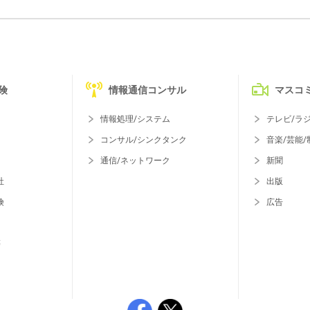
険
情報通信コンサル
マスコ
情報処理/システム
テレビ/ラ
コンサル/シンクタンク
音楽/芸能/
通信/ネットワーク
新聞
社
出版
険
広告
等