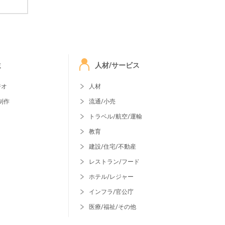
ミ
人材/サービス
ジオ
人材
制作
流通/小売
トラベル/航空/運輸
教育
建設/住宅/不動産
レストラン/フード
ホテル/レジャー
インフラ/官公庁
医療/福祉/その他