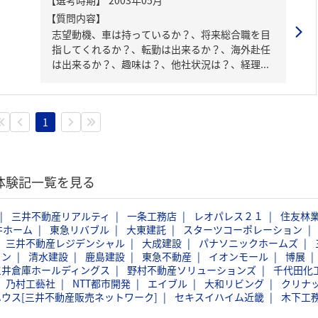
【質問内容】
志望動機、車は持っているか？、将来総合職を目
指してくれるか？、転勤は出来るか？、海外赴任
は出来るか？、趣味は？、他社状況は？、経理...
1
考体験記一覧を見る
三井不動産リアルティ
一条工務店
レオパレス２１
住友林
井ホーム
東急リバブル
大東建託
スターツコーポレーション
三井不動産レジデンシャル
大成建設
パナソニックホームズ
ョン
清水建設
鹿島建設
東急不動産
イオンモール
博展
三井倉庫ホールディングス
野村不動産ソリューションズ
千代田化
乃村工藝社
NTT都市開発
エイブル
大和リビング
クリナ
ウス[三井不動産販売ネットワーク]
セキスイハイム近畿
木下工