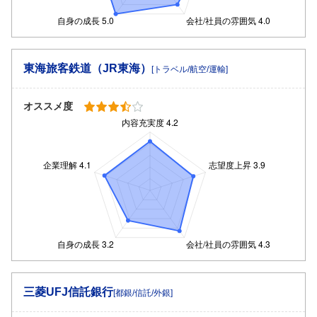
東海旅客鉄道（JR東海）
[トラベル/航空/運輸]
オススメ度
三菱UFJ信託銀行
[都銀/信託/外銀]