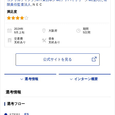
限責任監査法人
,ＮＥＣ
満足度
2024年
期間
大阪府
9月上旬
5日間
交通費
昼食
支給あり
支給あり
公式サイトを見る
選考情報
インターン概要
選考情報
選考フロー
ES