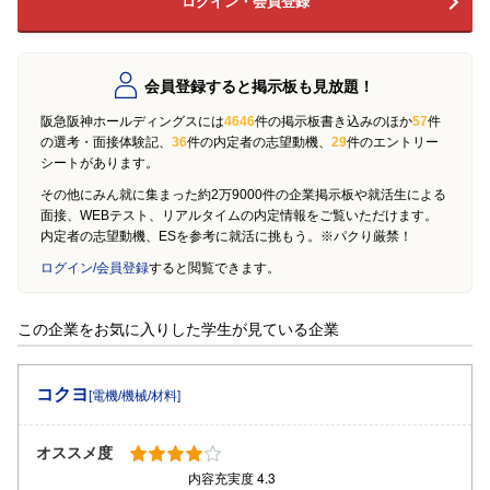
ログイン・会員登録
会員登録すると掲示板も見放題！
阪急阪神ホールディングスには
4646
件の掲示板書き込みのほか
57
件
の選考・面接体験記、
36
件の内定者の志望動機、
29
件のエントリー
シートがあります。
その他にみん就に集まった約2万9000件の企業掲示板や就活生による
面接、WEBテスト、リアルタイムの内定情報をご覧いただけます。
内定者の志望動機、ESを参考に就活に挑もう。※パクり厳禁！
ログイン/会員登録
すると閲覧できます。
この企業をお気に入りした学生が見ている企業
コクヨ
[電機/機械/材料]
オススメ度