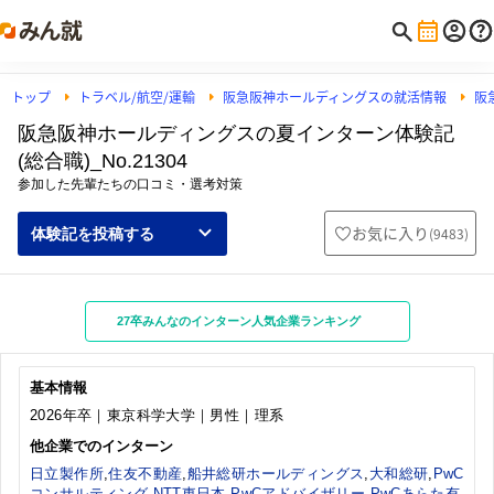
トップ
トラベル/航空/運輸
阪急阪神ホールディングスの就活情報
阪
阪急阪神ホールディングスの夏インターン体験記
(総合職)_No.21304
参加した先輩たちの口コミ・選考対策
お気に入り
(
9483
)
体験記を投稿する
27卒みんなのインターン人気企業ランキング
基本情報
2026年卒｜東京科学大学｜男性｜理系
他企業でのインターン
日立製作所
,
住友不動産
,
船井総研ホールディングス
,
大和総研
,
PwC
コンサルティング
,
NTT東日本
,
PwCアドバイザリー
,
PwCあらた有