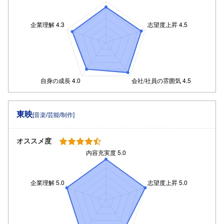
東映
[音楽/芸能/制作]
オススメ度