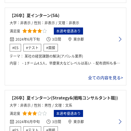
【26卒】夏インターン(S&)
大学：非表示 / 性別：非表示 / 文理：非表示
満足度
本選考優遇あり
2024年6月下旬
3日間
東京都
#ES
#テスト
#面接
テーマ：
某社の経営課題の解決(アパレル業界)
内容：
・1チーム4.5人、早慶東大などレベルは高い ・配布資料も多岐にわたるうえに、経営課題の解決とかなりお題の抽象度が高いので、どこから思考を深めていくのかも議論の話題になった。 ・メンターは常時班についている訳では無い、しかしながらかなり正確で鋭い質問やFBが飛んできたため、いないのにどうして？と拍子抜けするほどだった。 ・激務そうだがPwCとしての色もややある印象
全ての内容を見る>
【26卒】夏インターン(Strategy&(戦略コンサルタント職))
大学：非表示 / 性別：男性 / 文理：文系
満足度
本選考優遇あり
2024年6月中旬
3日間
東京都
#ES
#テスト
#面接