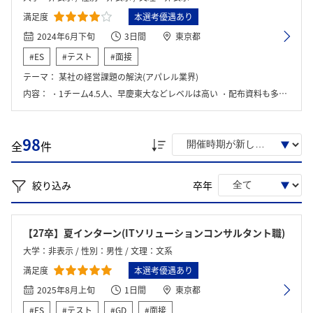
満足度
本選考優遇あり
2024年6月下旬
3日間
東京都
#ES
#テスト
#面接
テーマ：
某社の経営課題の解決(アパレル業界)
内容：
・1チーム4.5人、早慶東大などレベルは高い ・配布資料も多岐にわたるうえに、経営課題の解決とかなりお題の抽象度が高いので、どこから思考を深めていくのかも議論の話題になった。 ・メンターは常時班についている訳では無い、しかしながらかなり正確で鋭い質問やFBが飛んできたため、いないのにどうして？と拍子抜けするほどだった。 ・激務そうだがPwCとしての色もややある印象
98
全
件
絞り込み
卒年
【27卒】夏インターン(ITソリューションコンサルタント職)
大学：非表示 / 性別：男性 / 文理：文系
満足度
本選考優遇あり
2025年8月上旬
1日間
東京都
#ES
#テスト
#GD
#面接