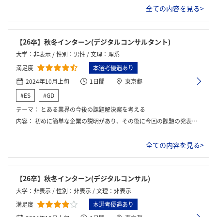
全ての内容を見る>
【26卒】秋冬インターン(デジタルコンサルタント)
大学：非表示 / 性別：男性 / 文理：理系
満足度
本選考優遇あり
2024年10月上旬
1日間
東京都
#ES
#GD
テーマ：
とある業界の今後の課題解決案を考える
内容：
初めに簡単な企業の説明があり、その後に今回の課題の発表がされた。課題への取り組み方が教えられ、その後はグループごとの作業に移った。社員が一人ついているため、質問がある場合にはいつでも聞くことができる。情報収集や施策を考え、最後に発表に向けて準備をする。
全ての内容を見る>
【26卒】秋冬インターン(デジタルコンサル)
大学：非表示 / 性別：非表示 / 文理：非表示
満足度
本選考優遇あり