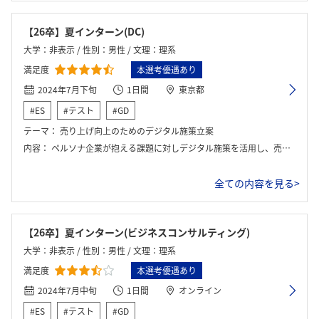
【26卒】夏インターン(DC)
大学：非表示 / 性別：男性 / 文理：理系
満足度
本選考優遇あり
2024年7月下旬
1日間
東京都
#ES
#テスト
#GD
テーマ：
売り上げ向上のためのデジタル施策立案
内容：
ペルソナ企業が抱える課題に対しデジタル施策を活用し、売り上げの維持向上を目指す施策を立案。 発表とFB、座談会(ごはんあり)があった。
全ての内容を見る>
【26卒】夏インターン(ビジネスコンサルティング)
大学：非表示 / 性別：男性 / 文理：理系
満足度
本選考優遇あり
2024年7月中旬
1日間
オンライン
#ES
#テスト
#GD