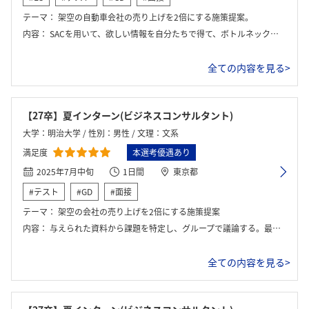
テーマ：
架空の自動車会社の売り上げを2倍にする施策提案。
内容：
SACを用いて、欲しい情報を自分たちで得て、ボトルネックを特定し、グループで施策を議論した。その後に社員の方にプレゼンする。
全ての内容を見る>
【27卒】夏インターン(ビジネスコンサルタント)
大学：明治大学 / 性別：男性 / 文理：文系
満足度
本選考優遇あり
2025年7月中旬
1日間
東京都
#テスト
#GD
#面接
テーマ：
架空の会社の売り上げを2倍にする施策提案
内容：
与えられた資料から課題を特定し、グループで議論する。最後に社員の方にプレゼンする。
全ての内容を見る>