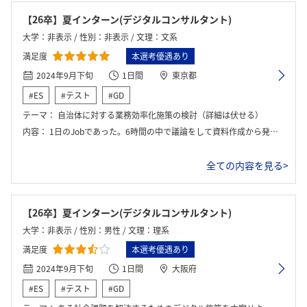
【26卒】夏インターン(デジタルコンサルタント)
大学：非表示 / 性別：非表示 / 文理：文系
満足度
本選考優遇あり
2024年9月下旬
1日間
東京都
#ES
#テスト
#GD
テーマ：
自治体に対する業務効率化施策の検討（詳細は伏せる）
内容：
1日のJobであった。6時間の中で議論をして資料作成から発表まで行いその後懇親会という流れであった。 コンサルタントに必要な素質を1日で体感できる非常に有意義なJobであった。
全ての内容を見る>
【26卒】夏インターン(デジタルコンサルタント)
大学：非表示 / 性別：男性 / 文理：理系
満足度
本選考優遇あり
2024年9月下旬
1日間
大阪府
#ES
#テスト
#GD