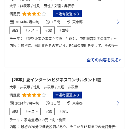
大学：非表示 / 性別：男性 / 文理：非表示
満足度
本選考優遇あり
2024年7月中旬
1日間
東京都
#ES
#テスト
#GD
#面接
テーマ：
『架空企業の事業立て直し計画と、中期経営計画の策定』というお題で、配布資料が配られて、それを読み込みながら議論を進めて最終的にスライドでまとめて発表を行った。ンバーと合意を形成しながら、議論を進め、プレゼン資料を分担して時間ギリギリに間に合わせることができた。
内容：
最初に、採用責任者の方から、BC職の説明を受けて、その後、半日間をかけてグループワークを行い発表して、最後に1時間ほど座談会の時間があった。 配布資料を基に、ディスカッションを行った。 途中で中間発表があり、そこでのFBを受けて議論の軌道修正を図った。 グループワークの内容は、とある架空企業の事業立て直し計画と、中期経営計画の策定であった。メンバーと合意を形成しながら、議論を進め、プレゼン資料を分担して作り、発表を行った。
全ての内容を見る>
【26卒】夏インターン(ビジネスコンサルタント職)
大学：非表示 / 性別：非表示 / 文理：非表示
満足度
本選考優遇あり
2024年7月中旬
1日間
東京都
#ES
#テスト
#GD
#面接
テーマ：
家電量販店の売上向上施策
内容：
最初の20分で概要説明があり、そこから16時までの最終発表に向けてグループワーク