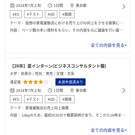
2024年7月上旬
1日間
東京都
#ES
#テスト
#GD
#面接
テーマ：
仮想の家電量販店における売り上げの向上をさせる施策についての考案
内容：
ページ数の多い資料をもらい、その内容を元に議論を行い最終的にどうするべきかをプレゼンした
全ての内容を見る>
【26卒】夏インターン(ビジネスコンサルタント職)
大学：非表示 / 性別：男性 / 文理：文系
満足度
本選考優遇あり
2024年7月上旬
1日間
東京都
#ES
#テスト
#GD
#面接
テーマ：
家電量販店の売上向上施策
内容：
1dayのため、最初の20分で概要説明があり、そこから16時までの最終発表に向けてグループワーク
全ての内容を見る>