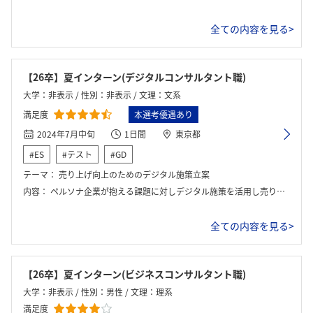
全ての内容を見る>
【26卒】夏インターン(デジタルコンサルタント職)
大学：非表示 / 性別：非表示 / 文理：文系
満足度
本選考優遇あり
2024年7月中旬
1日間
東京都
#ES
#テスト
#GD
テーマ：
売り上げ向上のためのデジタル施策立案
内容：
ペルソナ企業が抱える課題に対しデジタル施策を活用し売り上げの維持向上を目指す施策を立案するよう求められた。 議論ののち、発表とFB、座談会があり、1日で業務内容や会社、職種、雰囲気といった全てを知ることができるものであった。
全ての内容を見る>
【26卒】夏インターン(ビジネスコンサルタント職)
大学：非表示 / 性別：男性 / 文理：理系
満足度