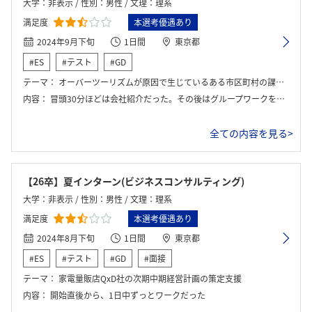
大学：非表示 / 性別：男性 / 文理：理系
満足度
本選考優遇あり
2024年9月下旬
1日間
東京都
#ES
#テスト
#GD
テーマ：
オーバーツーリズムが原因で生じているある市区町村の課題解決ワーク
内容：
冒頭30分ほどは会社紹介だった。その後はグループワークを行った。 グループには選考官兼メンターの人もおり、質問すればアドバイスをいただくことが可能であった。ワーク終了後は他のグループと合同で提案内容をプレゼンした。その後は、メンターの人と1対1で話す機会が用意されていた。
全ての内容を見る>
【26卒】夏インターン(ビジネスコンサルティング)
大学：非表示 / 性別：男性 / 文理：理系
満足度
本選考優遇あり
2024年8月下旬
1日間
東京都
#ES
#テスト
#GD
#面接
テーマ：
家電量販店QxD社の次期中期経営計画の策定支援
内容：
開始直後から、1日中ずっとワークだった