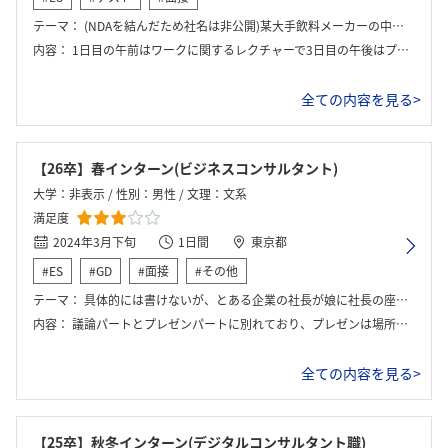
テーマ：
(NDAを結んだため社名は非公開)某大手飲料メーカーの中長期での成長戦略策定
内容：
1日目の午前はワークに関するレクチャーで3日目の午後はプレゼンとフィードバック。そのほかは全てワーク。
全ての内容を見る>
【26卒】春インターン(ビジネスコンサルタント)
大学：非表示 / 性別：男性 / 文理：文系
満足度
2024年3月下旬
1日間
東京都
#ES
#GD
#面接
#その他
テーマ：
具体的には書けないが、とある企業の社長が娘に社長の座を譲りたいと考えている。その時の検討事項について整理する。
内容：
議論パートとプレゼンパートに別れており、プレゼンは場所を移動し、しっかりとした会議室で行われ、少し緊張感があった。
全ての内容を見る>
【25卒】秋冬インターン(デジタルコンサルタント職)