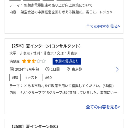
ログイン・会員登録
テーマ：
仮想家電量販店の売り上げ向上施策について
内容：
架空会社の中期経営企画を考える課題だ。当日に、レジュメが配布され、その中には架空に作られた会社の詳細や、現状について書かれている。 流れとしてはアジェンダ→ジョブの内容開示→ワークスタート→お昼ご飯→マネージャーにプレゼン→ワーク→最終プレゼン→全体FB→個人FB→座談会→終了
全ての内容を見る>
【25卒】夏インターン(コンサルタント)
大学：非表示 / 性別：非表示 / 文理：非表示
満足度
本選考優遇あり
2024年8月中旬
1日間
東京都
#ES
#テスト
#GD
テーマ：
とある市町村をIT政策を用いて復興してください。(5時間)
内容：
6人1グループで15グループほど参加していました。事前にいくつかのIT政策について説明をうけるとともに資料について共有うけました。 4時間で意見をまとめて、1時間で自グループの意見発表、他グループの意見発表を聞きました。
全ての内容を見る>
【25卒】夏インターン(BC)