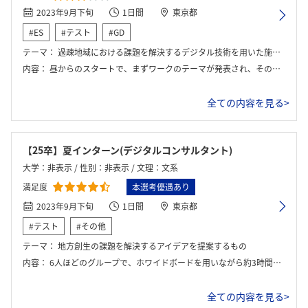
2023年9月下旬
1日間
東京都
#ES
#テスト
#GD
テーマ：
過疎地域における課題を解決するデジタル技術を用いた施策を提案してください。
内容：
昼からのスタートで、まずワークのテーマが発表され、その後にワーク、最後に社員に向けて発表をした。その後座談会が開かれ、終了。
全ての内容を見る>
【25卒】夏インターン(デジタルコンサルタント)
大学：非表示 / 性別：非表示 / 文理：文系
満足度
本選考優遇あり
2023年9月下旬
1日間
東京都
#テスト
#その他
テーマ：
地方創生の課題を解決するアイデアを提案するもの
内容：
6人ほどのグループで、ホワイドボードを用いながら約3時間のワークを行った。 課題を自分たちで設定し、具体的な解決案まで含めて最終的には全体の前で提案を行った。
全ての内容を見る>