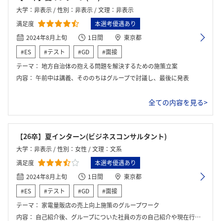
大学：非表示 / 性別：非表示 / 文理：非表示
満足度
本選考優遇あり
2024年8月上旬
1日間
東京都
#ES
#テスト
#GD
#面接
テーマ：
地方自治体の抱える問題を解決するための施策立案
内容：
午前中は講義、そののちはグループで討議し、最後に発表
全ての内容を見る>
【26卒】夏インターン(ビジネスコンサルタント)
大学：非表示 / 性別：女性 / 文理：文系
満足度
本選考優遇あり
2024年8月上旬
1日間
東京都
#ES
#テスト
#GD
#面接
テーマ：
家電量販店の売上向上施策のグループワーク
内容：
自己紹介後、グループについた社員の方の自己紹介や現在行なっている業務についての説明がありました。その後全体向けに会社概要や実際に会社が行っている業務内容の説明を行った。最後にチーム内ワークのお題が追加され、それについてチーム内での議論を行いました。