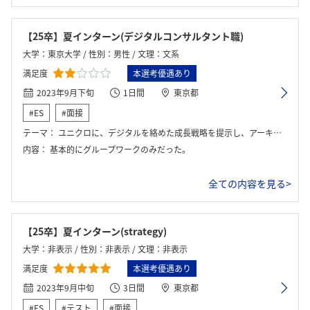
【25卒】夏インターン(デジタルコンサルタント職)
大学：東京大学 / 性別：男性 / 文理：文系
満足度
本選考優遇あり
2023年9月下旬
1日間
東京都
#ES
#面接
テーマ：
ユニクロに、デジタルを絡めた成長戦略を提示し、アーキテクチャを作成するというもの。
内容：
基本的にグループワークのみだった。
全ての内容を見る>
【25卒】夏インターン(strategy)
大学：非表示 / 性別：非表示 / 文理：非表示
満足度
本選考優遇あり
2023年9月中旬
3日間
東京都
#ES
#テスト
#面接