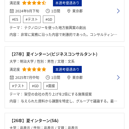
満足度
本選考優遇あり
2024年9月下旬
1日間
東京都
#ES
#テスト
#GD
テーマ：
テクノロジーを使った地方振興案の創出
内容：
非常に実務に沿った内容で刺激的であった。コンサルティングということで、提言を行いつつも、専門的な知識の行使と補助まで行う面白い職種と感じました。
【27卒】夏インターン(ビジネスコンサルタント)
大学：明治大学 / 性別：男性 / 文理：文系
満足度
本選考優遇あり
2025年7月中旬
1日間
東京都
#テスト
#GD
#面接
テーマ：
架空の会社の売り上げを2倍にする施策提案
内容：
与えられた資料から課題を特定し、グループで議論する。最後に社員の方にプレゼンする。
【26卒】夏インターン(S&)
大学：非表示 / 性別：非表示 / 文理：非表示