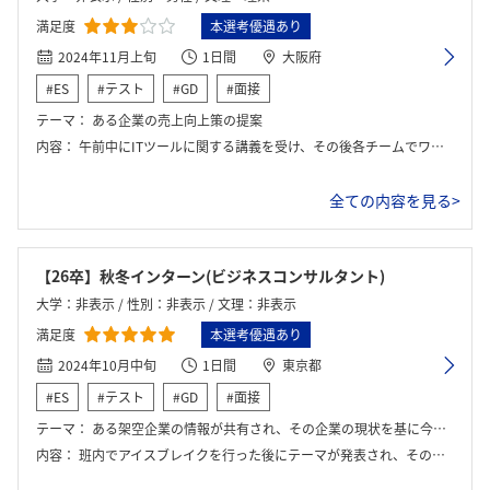
満足度
本選考優遇あり
2024年11月上旬
1日間
大阪府
#ES
#テスト
#GD
#面接
テーマ：
ある企業の売上向上策の提案
内容：
午前中にITツールに関する講義を受け、その後各チームでワーク。ワークの途中でメンターの方との個別FBの時間があり、その後成果物を発表。最後にチーム全体でのFBの時間がある。
全ての内容を見る>
【26卒】秋冬インターン(ビジネスコンサルタント)
大学：非表示 / 性別：非表示 / 文理：非表示
満足度
本選考優遇あり
2024年10月中旬
1日間
東京都
#ES
#テスト
#GD
#面接
テーマ：
ある架空企業の情報が共有され、その企業の現状を基に今後の戦略を考える
内容：
班内でアイスブレイクを行った後にテーマが発表され、その後、グループで議論を行いました。半日ほど議論した後にプレゼンを行い、社員の方からフィードバックを頂きました。