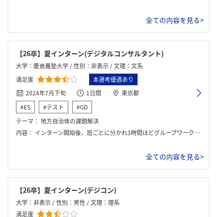
全ての内容を見る>
【26卒】夏インターン(デジタルコンサルタント)
大学：慶應義塾大学 / 性別：非表示 / 文理：文系
満足度
本選考優遇あり
2024年7月下旬
1日間
東京都
#ES
#テスト
#GD
テーマ：
地方自治体の課題解決
内容：
インターン開始後、班ごとに分かれ3時間ほどグループワークをおこなう。具体的には、資料読み込み→課題特定→施策立案という流れであった。最後は、発表の後、懇親会がおこなわれた。
全ての内容を見る>
【26卒】夏インターン(デジコン)
大学：非表示 / 性別：男性 / 文理：理系
満足度