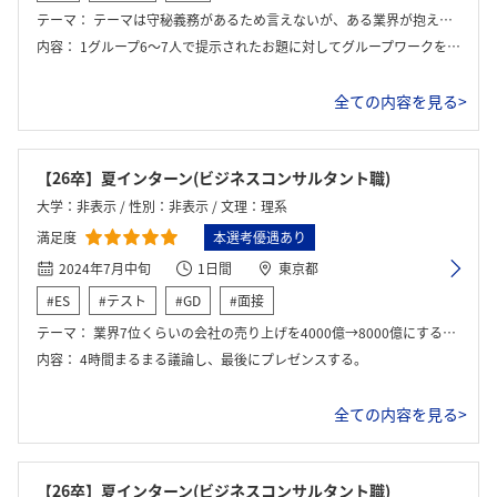
テーマ：
テーマは守秘義務があるため言えないが、ある業界が抱える課題を解決する施策の提案を行う。
内容：
1グループ6～7人で提示されたお題に対してグループワークをしていく流れ。最終的にスライド形式で発表。
全ての内容を見る>
【26卒】夏インターン(ビジネスコンサルタント職)
大学：非表示 / 性別：非表示 / 文理：理系
満足度
本選考優遇あり
2024年7月中旬
1日間
東京都
#ES
#テスト
#GD
#面接
テーマ：
業界7位くらいの会社の売り上げを4000億→8000億にする方法
内容：
4時間まるまる議論し、最後にプレゼンスする。
全ての内容を見る>
【26卒】夏インターン(ビジネスコンサルタント職)