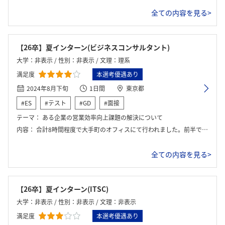
全ての内容を見る>
【26卒】夏インターン(ビジネスコンサルタント)
大学：非表示 / 性別：非表示 / 文理：理系
満足度
本選考優遇あり
2024年8月下旬
1日間
東京都
#ES
#テスト
#GD
#面接
テーマ：
ある企業の営業効率向上課題の解決について
内容：
合計8時間程度で大手町のオフィスにて行われました。前半でコンサルタントとしての必要なスキルセット、思考回路についての説明、およびPWCの事業内容、仕事についての説明が行われました。後半では実際に得た学びをつかってグループディスカッションで上記の課題について議論しました。
全ての内容を見る>
【26卒】夏インターン(ITSC)
大学：非表示 / 性別：非表示 / 文理：非表示
満足度
本選考優遇あり