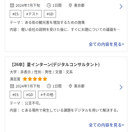
2024年7月下旬
1日間
東京都
#ES
#テスト
#GD
テーマ：
ある街の観光客を増加するための施策
内容：
軽い会社の説明を受けた後に、すぐにお題についての議論を行い（数時間）その後発表をして、懇親会もあった。
全ての内容を見る>
【26卒】夏インターン(デジタルコンサルタント)
大学：非表示 / 性別：男性 / 文理：文系
満足度
2024年7月下旬
1日間
東京都
#ES
#GD
#その他
テーマ：
公言不可。
内容：
とある場所で発生している課題をデジタルを用いて解決する。
全ての内容を見る>