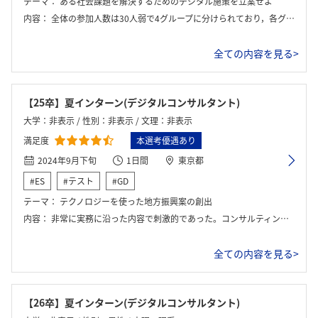
テーマ：
ある社会課題を解決するためのデジタル施策を立案せよ
内容：
全体の参加人数は30人弱で4グループに分けられており，各グループに1人マネージャークラスの社員さんがメンターとして付く． 企業・部門説明を簡単に行った後，ワークのテーマに関する説明が行われたのちにすぐにワークに取り掛かる．ワークの進め方は各グループに委ねられていた．ワーク終了後，2グループに分かれてプレゼン・質疑応答を行い，最後は軽食が用意された懇親会（参加は任意）が開かれた．備品としてはホワイトボードを自由に使う事ができた．また，最終発表の形式はPowerPointで，グループのメンバー全員で発表を行った．質疑応答はもう一つのグループのメンター社員と行った．社員さんは常にワークを見守っており，気軽に質問する事ができたし，ワークが詰まっているときにはアドバイスをしてくださった．また，最後の懇親会の際に順に個別FBをいただく事ができ，その際に逆質問で実際の業務内容等を伺う事ができた．
全ての内容を見る>
【25卒】夏インターン(デジタルコンサルタント)
大学：非表示 / 性別：非表示 / 文理：非表示
満足度
本選考優遇あり
2024年9月下旬
1日間
東京都
#ES
#テスト
#GD
テーマ：
テクノロジーを使った地方振興案の創出
内容：
非常に実務に沿った内容で刺激的であった。コンサルティングということで、提言を行いつつも、専門的な知識の行使と補助まで行う面白い職種と感じました。
全ての内容を見る>
【26卒】夏インターン(デジタルコンサルタント)