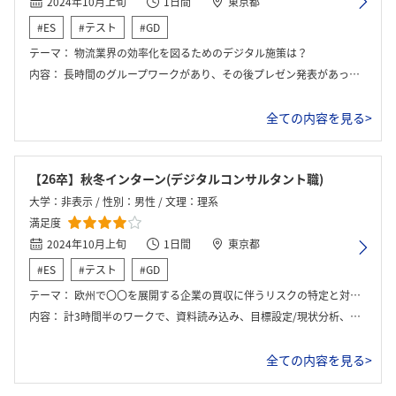
2024年10月上旬
1日間
東京都
#ES
#テスト
#GD
テーマ：
物流業界の効率化を図るためのデジタル施策は？
内容：
長時間のグループワークがあり、その後プレゼン発表があった。それが終わった後は、別室に行き個別のフィードバックや座談会がありました。
全ての内容を見る>
【26卒】秋冬インターン(デジタルコンサルタント職)
大学：非表示 / 性別：男性 / 文理：理系
満足度
2024年10月上旬
1日間
東京都
#ES
#テスト
#GD
テーマ：
欧州で〇〇を展開する企業の買収に伴うリスクの特定と対策に関するアドバイザリー
内容：
計3時間半のワークで、資料読み込み、目標設定/現状分析、リスク洗い出しと具体化、リスクの優先順位付け、施策検討、施策の評価、資料作成を行った。ワーク後は発表、質疑応答、個別FB、懇親会があった。
全ての内容を見る>