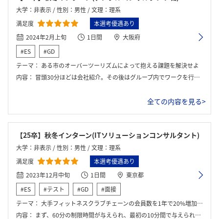
大学：非表示 / 性別：男性 / 文理：理系
満足度
本選考優遇あり
2024年2月上旬
1日間
大阪府
#ES
#GD
テーマ：
ある市のオーバーツーリズムによって抱える課題を解決せよ
内容：
冒頭30分ほどは会社紹介。その後はグループ内でワークを行った。なお、チームの中には恐らく選考官であろうメンターさんもおり、適宜アドバイスをもらいながら行うことができた。ワーク終了後はマネージャーの前で提案内容をプレゼンし、質疑回答もあった。
全ての内容を見る>
【25卒】秋冬インターン(ITソリューションコンサルタント)
大学：非表示 / 性別：男性 / 文理：理系
満足度
本選考優遇あり
2023年12月中旬
1日間
東京都
#ES
#テスト
#GD
#面接
テーマ：
大手フィットネスクラブチェーンの会員数を1年で20%増加させるためのITを活用した施策提案
内容：
まず、60分の制限時間が与えられ、最初の10分間で与えられた補足資料を各自で読み込みました。その後、5分間で現状分析と課題抽出を行い、20分間でITを活用した施策のアイデア出しを行いました。次の15分間で出されたアイデアを評価し、最も効果的だと思われる3つの施策を選定しました。最後の10分間で、選定した施策をまとめ、プレゼンテーション用のスライドを作成しました。