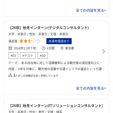
全ての内容を見る>
【26卒】秋冬インターン(デジタルコンサルタント)
大学：非表示 / 性別：非表示 / 文理：非表示
満足度
本選考優遇あり
2024年11月下旬
1日間
東京都
#ES
#テスト
#GD
テーマ：
ある自治体に対して混雑緩和による観光客の満足度向上に資するデジタル施策を実現する提案を考える
内容：
X市を対象に、観光地の混雑や交通インフラの逼迫といった課題を分析し、観光客の満足度を向上させるためのデジタル施策をグループで立案した。現状調査、課題抽出、施策検討を行いながらワークを進め、既存○○との連携による混雑予測機能や○○の提案などを通じた行動分散施策を提案した。
1
人がこの体験記を高く評価しています
全ての内容を見る>
【26卒】秋冬インターン(ITソリューションコンサルタント)
大学：非表示 / 性別：男性 / 文理：理系