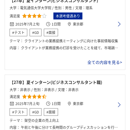
【27卒】夏インターン(ビジネスコンサルタント)
大学：電気通信大学大学院 / 性別：男性 / 文理：理系
満足度
本選考優遇あり
2025年7月上旬
1日間
東京都
#テスト
#GD
#面接
テーマ：
クライアントの業務提携ミーティングに向けた事前情報収集
内容：
クライアントが業務提携の打診を受けたことを経て、市場調査や既存ビジネスへの影響を予測して事前情報として提供する
全ての内容を見る>
【27卒】夏インターン(ビジネスコンサルタント職)
大学：非表示 / 性別：非表示 / 文理：非表示
満足度
2025年7月上旬
1日間
東京都
#テスト
#GD
#面接
テーマ：
架空の企業の売上向上
内容：
午前と午後に分けて長時間のグループディスカッションを行い、最後に発表を行った。議論の流れは、前提確認、リサーチ、論点整理、発表資料の作成という手順で進めた。昼には一度中間報告を行い、フィードバックを受けた上で、午後はその内容を中心に修正を加えながらワークを進めた。試験官は常に議論の様子を監視していたが、質問や助言を求めることは禁止されていた。発表後には学生同士で質疑応答も行われた。