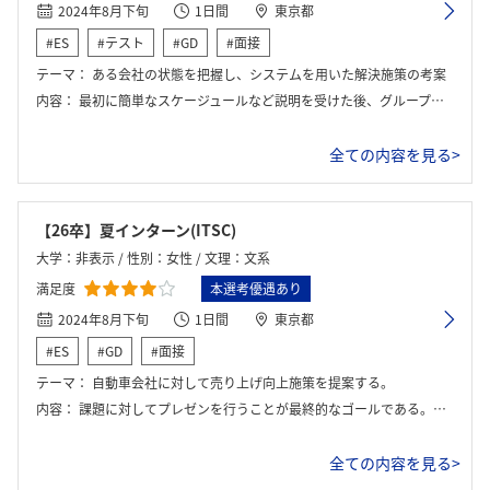
2024年8月下旬
1日間
東京都
#ES
#テスト
#GD
#面接
テーマ：
ある会社の状態を把握し、システムを用いた解決施策の考案
内容：
最初に簡単なスケージュールなど説明を受けた後、グループワークが始まった。1日しかないので、非常にスピーディにパワーポイントまで作成する必要があった。
全ての内容を見る>
【26卒】夏インターン(ITSC)
大学：非表示 / 性別：女性 / 文理：文系
満足度
本選考優遇あり
2024年8月下旬
1日間
東京都
#ES
#GD
#面接
テーマ：
自動車会社に対して売り上げ向上施策を提案する。
内容：
課題に対してプレゼンを行うことが最終的なゴールである。その際に、自社ツールを用いて地域別の売り上げ等を分析し、その分析したデータを基に最終プレゼンを行うことが求められる。 ・会社説明 ・アイスブレイク ・自社ツールに対する説明 ・グループワーク ・プレゼン
全ての内容を見る>