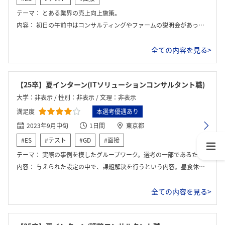
テーマ：
とある業界の売上向上施策。
内容：
初日の午前中はコンサルティングやファームの説明会があった。初日の午後からはグループワークに移った。
全ての内容を見る>
【25卒】夏インターン(ITソリューションコンサルタント職)
大学：非表示 / 性別：非表示 / 文理：非表示
満足度
本選考優遇あり
2023年9月中旬
1日間
東京都
#ES
#テスト
#GD
#面接
テーマ：
実際の事例を模したグループワーク。選考の一部であるため、1日でのロンググループディスカッションといった形式。
内容：
与えられた設定の中で、課題解決を行うという内容。昼食休憩や終了後の座談会があった。
全ての内容を見る>