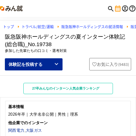
トップ
トラベル/航空/運輸
阪急阪神ホールディングスの就活情報
阪
阪急阪神ホールディングスの夏インターン体験記
(総合職)_No.19738
参加した先輩たちの口コミ・選考対策
お気に入り
(
9483
)
体験記を投稿する
27卒みんなのインターン人気企業ランキング
基本情報
2026年卒｜大学名非公開｜男性｜理系
他企業でのインターン
関西電力
,
大阪ガス